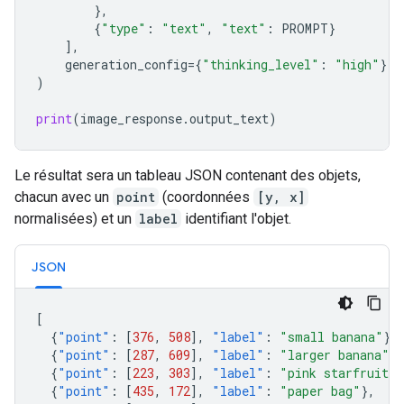
},
{
"type"
:
"text"
,
"text"
:
PROMPT
}
],
generation_config
=
{
"thinking_level"
:
"high"
},
)
print
(
image_response
.
output_text
)
Le résultat sera un tableau JSON contenant des objets,
chacun avec un
point
(coordonnées
[y, x]
normalisées) et un
label
identifiant l'objet.
JSON
[
{
"point"
:
[
376
,
508
],
"label"
:
"small banana"
},
{
"point"
:
[
287
,
609
],
"label"
:
"larger banana"
},
{
"point"
:
[
223
,
303
],
"label"
:
"pink starfruit"
}
{
"point"
:
[
435
,
172
],
"label"
:
"paper bag"
},