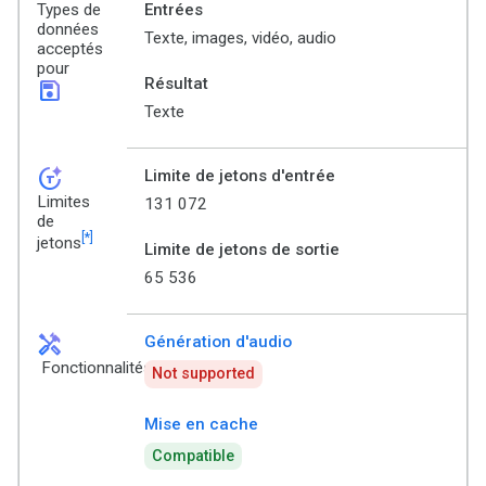
Types de
Entrées
données
Texte, images, vidéo, audio
acceptés
pour
Résultat
save
Texte
token_auto
Limite de jetons d'entrée
Limites
131 072
de
[*]
jetons
Limite de jetons de sortie
65 536
handyman
Génération d'audio
Fonctionnalités
Not supported
Mise en cache
Compatible