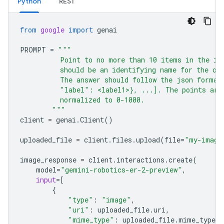
Python
REST
from
google
import
genai
PROMPT
=
"""
          Point to no more than 10 items in the im
          should be an identifying name for the ob
          The answer should follow the json format
          "label": <label1>}, ...]. The points are
          normalized to 0-1000.
        """
client
=
genai
.
Client
()
uploaded_file
=
client
.
files
.
upload
(
file
=
"my-image
image_response
=
client
.
interactions
.
create
(
model
=
"gemini-robotics-er-2-preview"
,
input
=
[
{
"type"
:
"image"
,
"uri"
:
uploaded_file
.
uri
,
"mime_type"
:
uploaded_file
.
mime_type