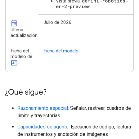
gemini-robotics-
Vista previa:
er-2-preview
calendar_month
Julio de 2026
Última
actualización
Ficha del
Ficha del modelo
modelo de
id_card
¿Qué sigue?
Razonamiento espacial
: Señalar, rastrear, cuadros de
límite y trayectorias.
Capacidades de agente
: Ejecución de código, lectura
de instrumentos y anotación de imágenes