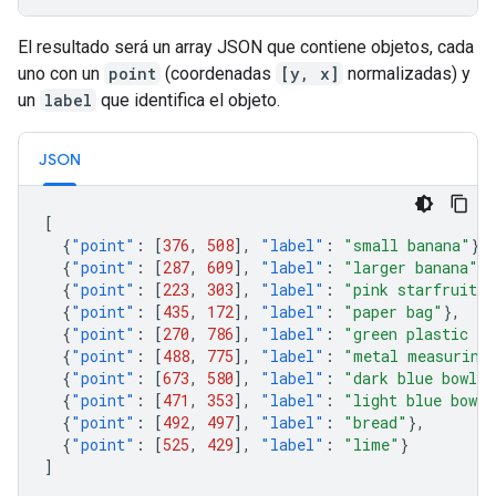
El resultado será un array JSON que contiene objetos, cada
uno con un
point
(coordenadas
[y, x]
normalizadas) y
un
label
que identifica el objeto.
JSON
[
{
"point"
:
[
376
,
508
],
"label"
:
"small banana"
},
{
"point"
:
[
287
,
609
],
"label"
:
"larger banana"
},
{
"point"
:
[
223
,
303
],
"label"
:
"pink starfruit"
}
{
"point"
:
[
435
,
172
],
"label"
:
"paper bag"
},
{
"point"
:
[
270
,
786
],
"label"
:
"green plastic bo
{
"point"
:
[
488
,
775
],
"label"
:
"metal measuring
{
"point"
:
[
673
,
580
],
"label"
:
"dark blue bowl"
}
{
"point"
:
[
471
,
353
],
"label"
:
"light blue bowl"
{
"point"
:
[
492
,
497
],
"label"
:
"bread"
},
{
"point"
:
[
525
,
429
],
"label"
:
"lime"
}
]