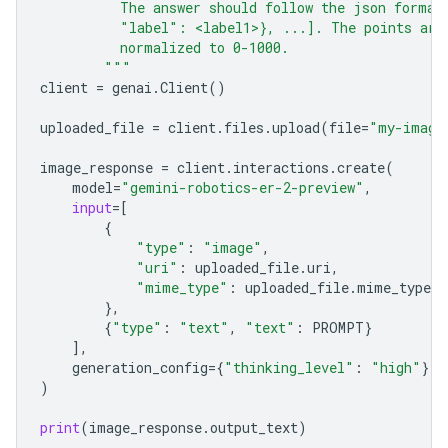
          The answer should follow the json format
          "label": <label1>}, ...]. The points are
          normalized to 0-1000.
        """
client
=
genai
.
Client
()
uploaded_file
=
client
.
files
.
upload
(
file
=
"my-image
image_response
=
client
.
interactions
.
create
(
model
=
"gemini-robotics-er-2-preview"
,
input
=
[
{
"type"
:
"image"
,
"uri"
:
uploaded_file
.
uri
,
"mime_type"
:
uploaded_file
.
mime_type
},
{
"type"
:
"text"
,
"text"
:
PROMPT
}
],
generation_config
=
{
"thinking_level"
:
"high"
},
)
print
(
image_response
.
output_text
)