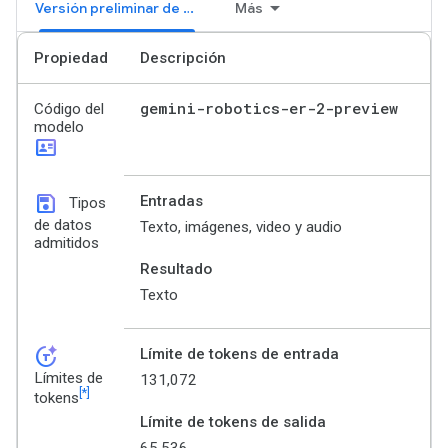
Versión preliminar de Gemini Robotics ER 2
Más
Propiedad
Descripción
gemini-robotics-er-2-preview
Código del
modelo
id_card
save
Entradas
Tipos
de datos
Texto, imágenes, video y audio
admitidos
Resultado
Texto
token_auto
Límite de tokens de entrada
Límites de
131,072
[*]
tokens
Límite de tokens de salida