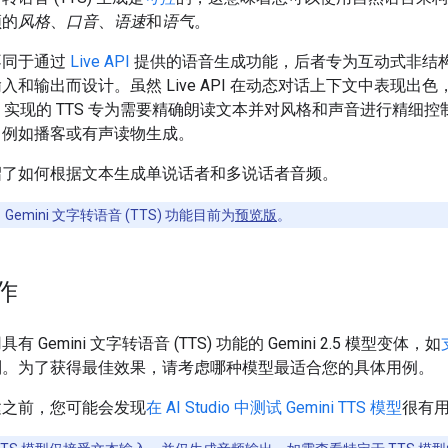
频的
风格
、
口音
、
语速
和
语气
。
能不同于通过
Live API
提供的语音生成功能，后者专为互动式非结
入和输出而设计。虽然 Live API 在动态对话上下文中表现出色
 API 实现的 TTS 专为需要精确朗读文本并对风格和声音进行精细
，例如播客或有声读物生成。
绍了如何根据文本生成单说话者和多说话者音频。
：
Gemini 文字转语音 (TTS) 功能目前为
预览版
。
作
 Gemini 文字转语音 (TTS) 功能的 Gemini 2.5 模型变体，如
列。为了获得最佳效果，请考虑哪种模型最适合您的具体用例。
建之前，您可能会发现
在 AI Studio 中测试 Gemini TTS 模型
很有