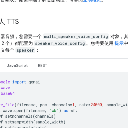
 TTS
声器音频，您需要一个
multi_speaker_voice_config
对象，其
 2 个）都配置为
speaker_voice_config
。您需要使用
提示
定义每个
speaker
：
JavaScript
REST
oogle
import
genai
wave
base64
ve_file
(
filename
,
pcm
,
channels
=
1
,
rate
=
24000
,
sample_wi
h
wave
.
open
(
filename
,
"wb"
)
as
wf
:
wf
.
setnchannels
(
channels
)
wf
.
setsampwidth
(
sample_width
)
wf
.
setframerate
(
rate
)