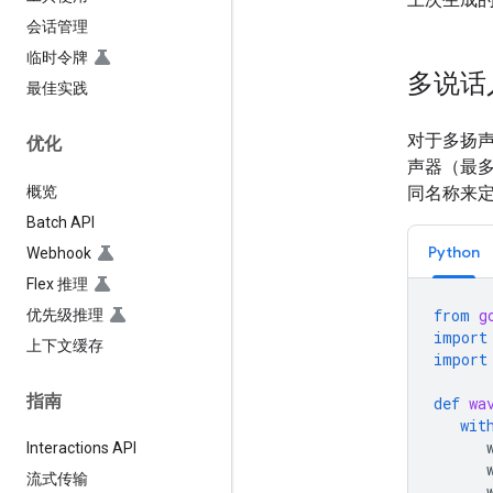
会话管理
临时令牌
多说话人
最佳实践
对于多扬
优化
声器（最多
概览
同名称来
Batch API
Python
Webhook
Flex 推理
from
g
优先级推理
import
上下文缓存
import
指南
def
wa
wit
Interactions API
流式传输