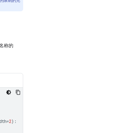
型的限制的完
名称的
dth
=
2
):