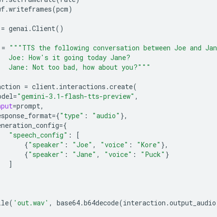
wf
.
writeframes
(
pcm
)
=
genai
.
Client
()
=
"""TTS the following conversation between Joe and Ja
   Joe: How's it going today Jane?
   Jane: Not too bad, how about you?"""
action
=
client
.
interactions
.
create
(
odel
=
"gemini-3.1-flash-tts-preview"
,
nput
=
prompt
,
esponse_format
=
{
"type"
:
"audio"
},
eneration_config
=
{
"speech_config"
:
[
{
"speaker"
:
"Joe"
,
"voice"
:
"Kore"
},
{
"speaker"
:
"Jane"
,
"voice"
:
"Puck"
}
]
ile
(
'out.wav'
,
base64
.
b64decode
(
interaction
.
output_audio