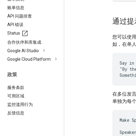
账单信息
API 问题排查
通过提
API 错误
Status
您可以使用
合作伙伴和库集成
如，在单
Google AI Studio
Google Cloud Platform
Say in
"By th
政策
服务条款
在多位发
可用区域
单独为每
监控滥用行为
反馈信息
Make S
Speake