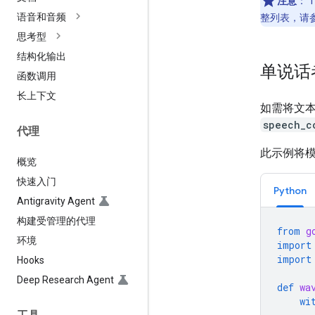
注意
：
语音和音频
整列表，请
思考型
结构化输出
单说话者
函数调用
长上下文
如需将文本
speech_c
代理
此示例将模
概览
快速入门
Python
Antigravity Agent
构建受管理的代理
from
g
环境
import
import
Hooks
Deep Research Agent
def
wa
wi