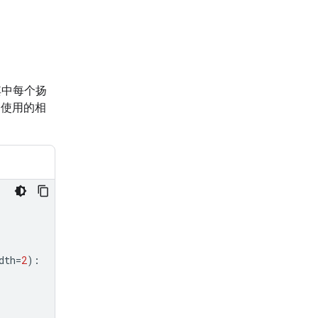
中每个扬
中使用的相
dth
=
2
):