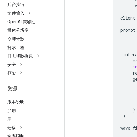
后台执行
文件输入
client
Open
AI 兼容性
prompt
媒体分辨率
      
令牌计数
      
提示工程
inter
日志和数据集
m
安全
i
r
框架
g
资源
版本说明
}
弃用
)
库
迁移
wave_f
速率限制