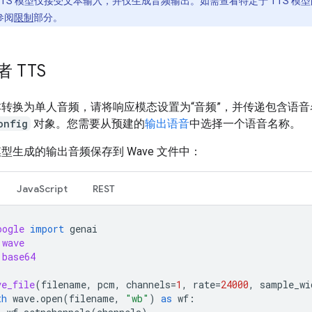
TTS 模型仅接受文本输入，并仅生成音频输出。如需查看特定于 TTS 模
参阅
限制
部分。
 TTS
转换为单人音频，请将响应模态设置为“音频”，并传递包含语音
onfig
对象。您需要从预建的
输出语音
中选择一个语音名称。
型生成的输出音频保存到 Wave 文件中：
JavaScript
REST
oogle
import
genai
wave
base64
ve_file
(
filename
,
pcm
,
channels
=
1
,
rate
=
24000
,
sample_wi
th
wave
.
open
(
filename
,
"wb"
)
as
wf
: