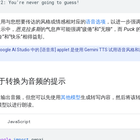
使用与您想要传达的风格或情感相对应的
语音选项
，以进一步强
提示中，
恩克拉多斯
的气息声可能强调“疲倦”和“无聊”，而
Puck
的
奋”和“快乐”相得益彰。
oogle AI Studio 中的 [语音库] applet 是使用 Gemini TTS 试用语音
于转换为音频的提示
型仅输出音频，但您可以先使用
其他模型
生成转写内容，然后将该
S 模型以进行朗读。
JavaScript
oogle
import
genai