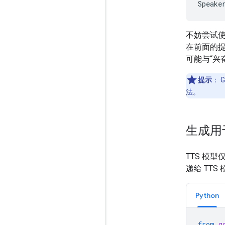
不妨尝试
在前面的
可能与“兴
提示
：
G
法。
生成用
TTS 模
递给 TT
Python
from
g