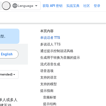
获取 API 密钥
实战宝典
社区
登录
本页内容
模型。
单说话者 TTS
多说话人 TTS
通过提示控制说话风格
生成用于转换为音频的提示
流式语音生成
语音选项
mmended)
支持的语言
支持的模型
提示指南
音频标签
换为单人或多人
提示结构
建互动，