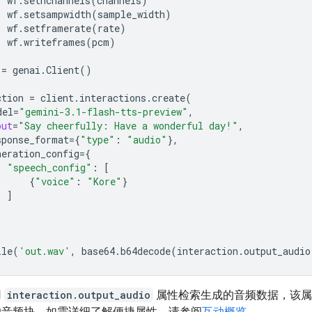
wf
.
setnchannels
(
channels
)
wf
.
setsampwidth
(
sample_width
)
wf
.
setframerate
(
rate
)
wf
.
writeframes
(
pcm
)
=
genai
.
Client
()
ction
=
client
.
interactions
.
create
(
del
=
"gemini-3.1-flash-tts-preview"
,
put
=
"Say cheerfully: Have a wonderful day!"
,
sponse_format
=
{
"type"
:
"audio"
},
neration_config
=
{
"speech_config"
:
[
{
"voice"
:
"Kore"
}
]
ile
(
'out.wav'
,
base64
.
b64decode
(
interaction
.
output_audio
用
interaction.output_audio
属性检索生成的音频数据，该属
的音频块。如需详细了解便捷属性，请参阅
互动概览
。