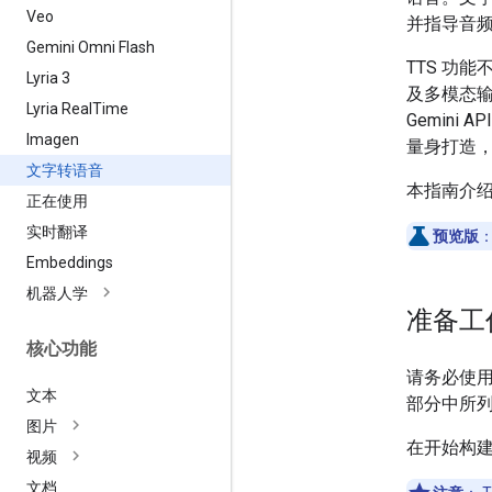
Veo
并指导音
Gemini Omni Flash
TTS 功
Lyria 3
及多模态输
Lyria Real
Time
Gemini
Imagen
量身打造
文字转语音
本指南介
正在使用
实时翻译
预览版
Embeddings
机器人学
准备工
核心功能
请务必使用具有
文本
部分中所
图片
在开始构
视频
文档