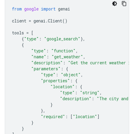
from
google
import
genai
client
=
genai
.
Client
()
tools
=
[
{
"type"
:
"google_search"
},
{
"type"
:
"function"
,
"name"
:
"get_weather"
,
"description"
:
"Get the current weather in
"parameters"
:
{
"type"
:
"object"
,
"properties"
:
{
"location"
:
{
"type"
:
"string"
,
"description"
:
"The city and s
}
},
"required"
:
[
"location"
]
}
}