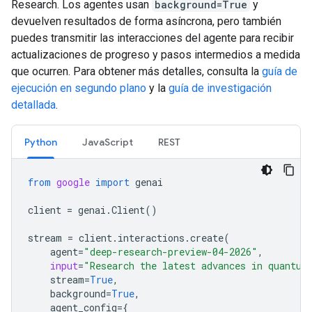
Research. Los agentes usan
background=True
y
devuelven resultados de forma asíncrona, pero también
puedes transmitir las interacciones del agente para recibir
actualizaciones de progreso y pasos intermedios a medida
que ocurren. Para obtener más detalles, consulta la
guía de
ejecución en segundo plano
y la
guía de investigación
detallada
.
Python
JavaScript
REST
from
google
import
genai
client
=
genai
.
Client
()
stream
=
client
.
interactions
.
create
(
agent
=
"deep-research-preview-04-2026"
,
input
=
"Research the latest advances in quantum
stream
=
True
,
background
=
True
,
agent_config
=
{