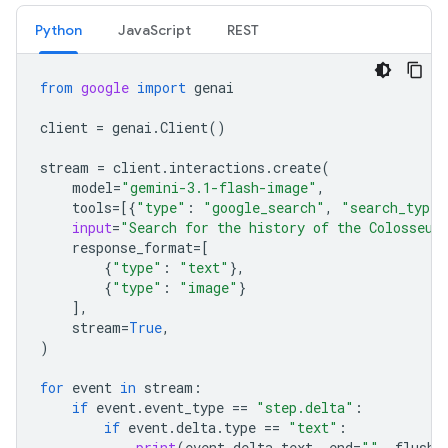
Python
JavaScript
REST
from
google
import
genai
client
=
genai
.
Client
()
stream
=
client
.
interactions
.
create
(
model
=
"gemini-3.1-flash-image"
,
tools
=
[{
"type"
:
"google_search"
,
"search_types
input
=
"Search for the history of the Colosseum
response_format
=
[
{
"type"
:
"text"
},
{
"type"
:
"image"
}
],
stream
=
True
,
)
for
event
in
stream
:
if
event
.
event_type
==
"step.delta"
:
if
event
.
delta
.
type
==
"text"
:
print
(
event
.
delta
.
text
,
end
=
""
,
flush
=