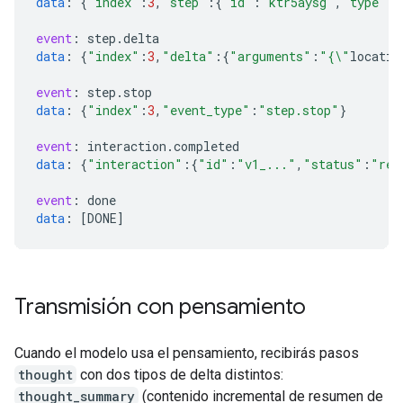
data
:
{
"index"
:
3
,
"step"
:{
"id"
:
"ktr5aysg"
,
"type"
:
"
event
:
step
.
delta
data
:
{
"index"
:
3
,
"delta"
:{
"arguments"
:
"{\"
locatio
event
:
step
.
stop
data
:
{
"index"
:
3
,
"event_type"
:
"step.stop"
}
event
:
interaction
.
completed
data
:
{
"interaction"
:{
"id"
:
"v1_..."
,
"status"
:
"req
event
:
done
data
:
[
DONE
]
Transmisión con pensamiento
Cuando el modelo usa el pensamiento, recibirás pasos
thought
con dos tipos de delta distintos:
thought_summary
(contenido incremental de resumen de