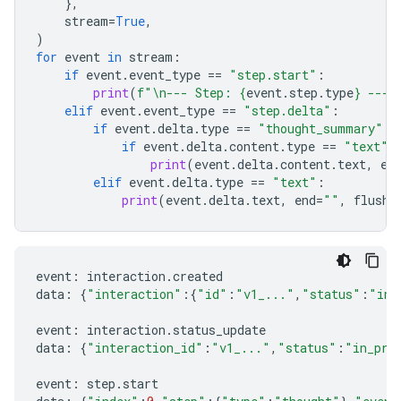
},
stream
=
True
,
)
for
event
in
stream
:
if
event
.
event_type
==
"step.start"
:
print
(
f
"
\n
--- Step: 
{
event
.
step
.
type
}
 ---"
elif
event
.
event_type
==
"step.delta"
:
if
event
.
delta
.
type
==
"thought_summary"
:
if
event
.
delta
.
content
.
type
==
"text"
:
print
(
event
.
delta
.
content
.
text
,
en
elif
event
.
delta
.
type
==
"text"
:
print
(
event
.
delta
.
text
,
end
=
""
,
flush
=
event
:
interaction
.
created
data
:
{
"interaction"
:{
"id"
:
"v1_..."
,
"status"
:
"in_
event
:
interaction
.
status_update
data
:
{
"interaction_id"
:
"v1_..."
,
"status"
:
"in_pro
event
:
step
.
start