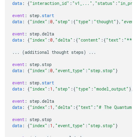
data
:
{
"interaction_id"
:
"v1_..."
,
"status"
:
"in_pro
event
:
step
.
start
data
:
{
"index"
:
0
,
"step"
:{
"type"
:
"thought"
}
,
"event
event
:
step
.
delta
data
:
{
"index"
:
0
,
"delta"
:{
"content"
:{
"text"
:
"***G
...
(
additional
thought
steps
)
...
event
:
step
.
stop
data
:
{
"index"
:
0
,
"event_type"
:
"step.stop"
}
event
:
step
.
start
data
:
{
"index"
:
1
,
"step"
:{
"type"
:
"model_output"
}
,
"
event
:
step
.
delta
data
:
{
"index"
:
1
,
"delta"
:{
"text"
:
"# The Quantum I
event
:
step
.
stop
data
:
{
"index"
:
1
,
"event_type"
:
"step.stop"
}