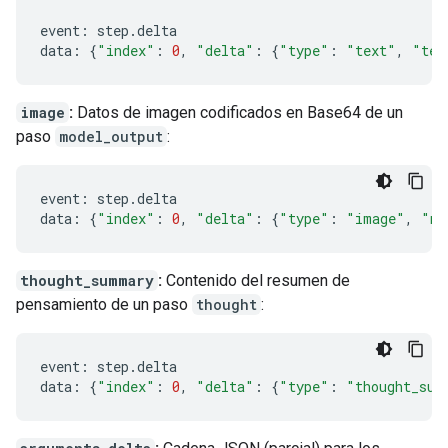
event
:
step
.
delta
data
:
{
"index"
:
0
,
"delta"
:
{
"type"
:
"text"
,
"tex
image
:
Datos de imagen codificados en Base64 de un
paso
model_output
:
event
:
step
.
delta
data
:
{
"index"
:
0
,
"delta"
:
{
"type"
:
"image"
,
"mi
thought_summary
:
Contenido del resumen de
pensamiento de un paso
thought
:
event
:
step
.
delta
data
:
{
"index"
:
0
,
"delta"
:
{
"type"
:
"thought_sum