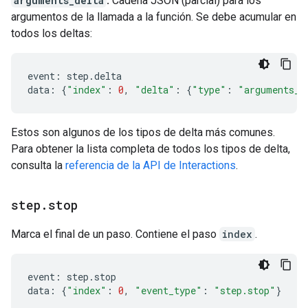
arguments_delta
:
Cadena JSON (parcial) para los
argumentos de la llamada a la función. Se debe acumular en
todos los deltas:
event
:
step
.
delta
data
:
{
"index"
:
0
,
"delta"
:
{
"type"
:
"arguments_d
Estos son algunos de los tipos de delta más comunes.
Para obtener la lista completa de todos los tipos de delta,
consulta la
referencia de la API de Interactions
.
step
.
stop
Marca el final de un paso. Contiene el paso
index
.
event
:
step
.
stop
data
:
{
"index"
:
0
,
"event_type"
:
"step.stop"
}