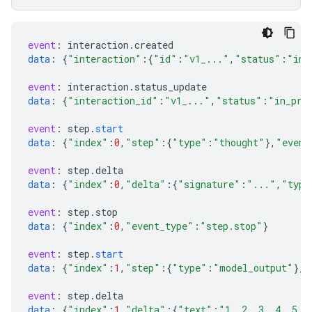
event
:
interaction
.
created
data
:
{
"interaction"
:{
"id"
:
"v1_..."
,
"status"
:
"in_
event
:
interaction
.
status_update
data
:
{
"interaction_id"
:
"v1_..."
,
"status"
:
"in_pro
event
:
step
.
start
data
:
{
"index"
:
0
,
"step"
:{
"type"
:
"thought"
}
,
"event
event
:
step
.
delta
data
:
{
"index"
:
0
,
"delta"
:{
"signature"
:
"..."
,
"type
event
:
step
.
stop
data
:
{
"index"
:
0
,
"event_type"
:
"step.stop"
}
event
:
step
.
start
data
:
{
"index"
:
1
,
"step"
:{
"type"
:
"model_output"
}
,
"
event
:
step
.
delta
data
:
{
"index"
:
1
,
"delta"
:{
"text"
:
"1, 2, 3, 4, 5, 