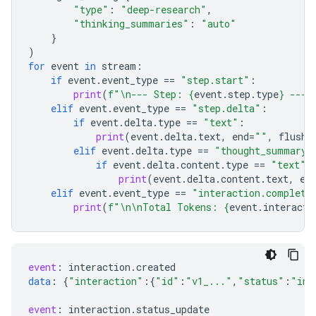
"type"
:
"deep-research"
,
"thinking_summaries"
:
"auto"
}
)
for
event
in
stream
:
if
event
.
event_type
==
"step.start"
:
print
(
f
"
\n
--- Step: 
{
event
.
step
.
type
}
 ---"
elif
event
.
event_type
==
"step.delta"
:
if
event
.
delta
.
type
==
"text"
:
print
(
event
.
delta
.
text
,
end
=
""
,
flush
=
elif
event
.
delta
.
type
==
"thought_summary"
if
event
.
delta
.
content
.
type
==
"text"
:
print
(
event
.
delta
.
content
.
text
,
en
elif
event
.
event_type
==
"interaction.complete
print
(
f
"
\n\n
Total Tokens: 
{
event
.
interacti
event
:
interaction
.
created
data
:
{
"interaction"
:{
"id"
:
"v1_..."
,
"status"
:
"in_
event
:
interaction
.
status_update