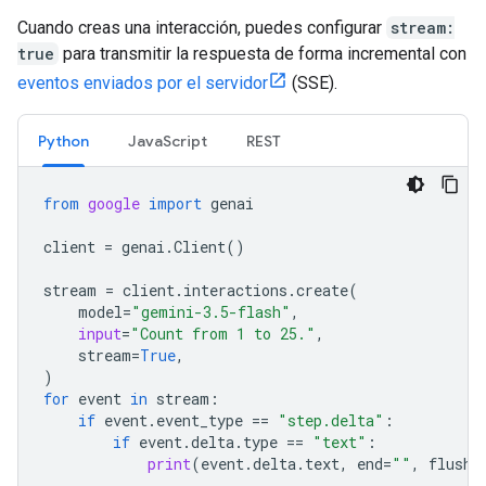
Cuando creas una interacción, puedes configurar
stream:
true
para transmitir la respuesta de forma incremental con
eventos enviados por el servidor
(SSE).
Python
JavaScript
REST
from
google
import
genai
client
=
genai
.
Client
()
stream
=
client
.
interactions
.
create
(
model
=
"gemini-3.5-flash"
,
input
=
"Count from 1 to 25."
,
stream
=
True
,
)
for
event
in
stream
:
if
event
.
event_type
==
"step.delta"
:
if
event
.
delta
.
type
==
"text"
:
print
(
event
.
delta
.
text
,
end
=
""
,
flush
=