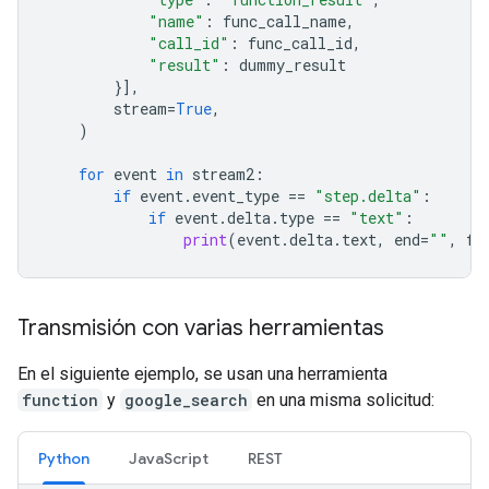
"name"
:
func_call_name
,
"call_id"
:
func_call_id
,
"result"
:
dummy_result
}],
stream
=
True
,
)
for
event
in
stream2
:
if
event
.
event_type
==
"step.delta"
:
if
event
.
delta
.
type
==
"text"
:
print
(
event
.
delta
.
text
,
end
=
""
,
fl
Transmisión con varias herramientas
En el siguiente ejemplo, se usan una herramienta
function
y
google_search
en una misma solicitud:
Python
JavaScript
REST