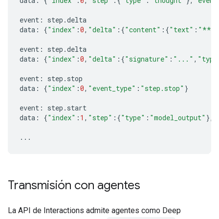
data
:
{
"index"
:
0
,
"step"
:{
"type"
:
"thought"
},
"event
event
:
step
.
delta
data
:
{
"index"
:
0
,
"delta"
:{
"content"
:{
"text"
:
"**Im
event
:
step
.
delta
data
:
{
"index"
:
0
,
"delta"
:{
"signature"
:
"..."
,
"type
event
:
step
.
stop
data
:
{
"index"
:
0
,
"event_type"
:
"step.stop"
}
event
:
step
.
start
data
:
{
"index"
:
1
,
"step"
:{
"type"
:
"model_output"
},
"
...
Transmisión con agentes
La API de Interactions admite agentes como Deep