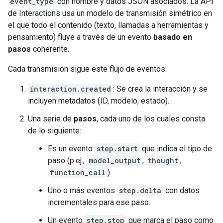
event_type
con nombre y datos JSON asociados. La API
de Interactions usa un modelo de transmisión simétrico en
el que todo el contenido (texto, llamadas a herramientas y
pensamiento) fluye a través de un evento
basado en
pasos
coherente.
Cada transmisión sigue este flujo de eventos:
interaction.created
: Se crea la interacción y se
incluyen metadatos (ID, modelo, estado).
Una serie de
pasos
, cada uno de los cuales consta
de lo siguiente:
Es un evento
step.start
que indica el tipo de
paso (p.ej.,
model_output
,
thought
,
function_call
).
Uno o más eventos
step.delta
con datos
incrementales para ese paso.
Un evento
step.stop
que marca el paso como