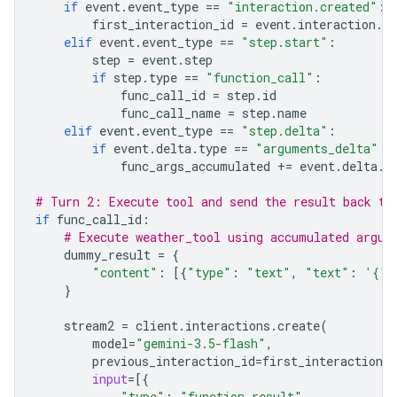
if
event
.
event_type
==
"interaction.created"
:
first_interaction_id
=
event
.
interaction
.
id
elif
event
.
event_type
==
"step.start"
:
step
=
event
.
step
if
step
.
type
==
"function_call"
:
func_call_id
=
step
.
id
func_call_name
=
step
.
name
elif
event
.
event_type
==
"step.delta"
:
if
event
.
delta
.
type
==
"arguments_delta"
:
func_args_accumulated
+=
event
.
delta
.
a
# Turn 2: Execute tool and send the result back to
if
func_call_id
:
# Execute weather_tool using accumulated argum
dummy_result
=
{
"content"
:
[{
"type"
:
"text"
,
"text"
:
'{"w
}
stream2
=
client
.
interactions
.
create
(
model
=
"gemini-3.5-flash"
,
previous_interaction_id
=
first_interaction_i
input
=
[{
"type"
:
"function_result"
,