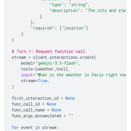
"type"
:
"string"
,
"description"
:
"The city and state
}
},
"required"
:
[
"location"
]
}
}
# Turn 1: Request function call
stream
=
client
.
interactions
.
create
(
model
=
"gemini-3.5-flash"
,
tools
=
[
weather_tool
],
input
=
"What is the weather in Paris right now?
stream
=
True
,
)
first_interaction_id
=
None
func_call_id
=
None
func_call_name
=
None
func_args_accumulated
=
""
for
event
in
stream
: