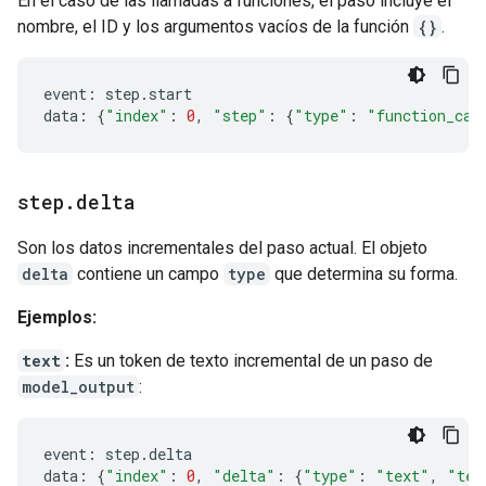
En el caso de las llamadas a funciones, el paso incluye el
nombre, el ID y los argumentos vacíos de la función
{}
.
event
:
step
.
start
data
:
{
"index"
:
0
,
"step"
:
{
"type"
:
"function_cal
step
.
delta
Son los datos incrementales del paso actual. El objeto
delta
contiene un campo
type
que determina su forma.
Ejemplos:
text
:
Es un token de texto incremental de un paso de
model_output
:
event
:
step
.
delta
data
:
{
"index"
:
0
,
"delta"
:
{
"type"
:
"text"
,
"tex