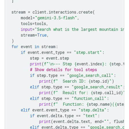
]
stream
=
client
.
interactions
.
create
(
model
=
"gemini-3.5-flash"
,
tools
=
tools
,
input
=
"Search what is the largest mountain in 
stream
=
True
,
)
for
event
in
stream
:
if
event
.
event_type
==
"step.start"
:
step
=
event
.
step
print
(
f
"
\n
--- Step 
{
event
.
index
}
: 
{
step
.
ty
# Show details for tool steps
if
step
.
type
==
"google_search_call"
:
print
(
f
"  Search ID: 
{
step
.
id
}
"
)
elif
step
.
type
==
"google_search_result"
:
print
(
f
"  Result for: 
{
step
.
call_id
}
"
)
elif
step
.
type
==
"function_call"
:
print
(
f
"  Function: 
{
step
.
name
}
(
{
step
.
elif
event
.
event_type
==
"step.delta"
:
if
event
.
delta
.
type
==
"text"
:
print
(
event
.
delta
.
text
,
end
=
""
,
flush
=
elif
event
.
delta
.
type
==
"google_search_ca