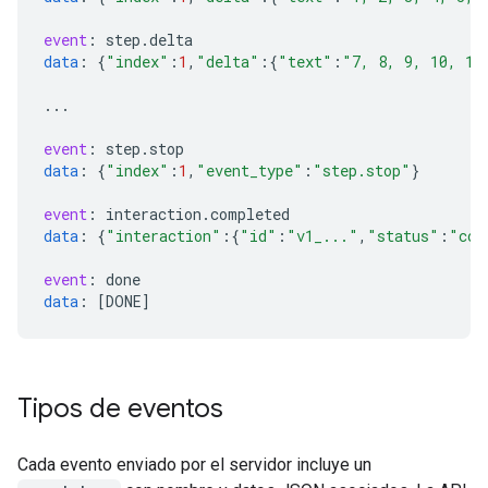
event
:
step
.
delta
data
:
{
"index"
:
1
,
"delta"
:{
"text"
:
"7, 8, 9, 10, 11
...
event
:
step
.
stop
data
:
{
"index"
:
1
,
"event_type"
:
"step.stop"
}
event
:
interaction
.
completed
data
:
{
"interaction"
:{
"id"
:
"v1_..."
,
"status"
:
"com
event
:
done
data
:
[
DONE
]
Tipos de eventos
Cada evento enviado por el servidor incluye un