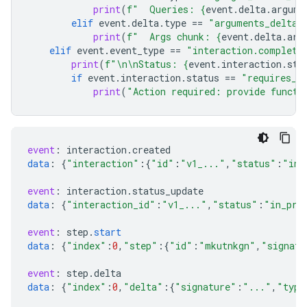
print
(
f
"  Queries: 
{
event
.
delta
.
argume
elif
event
.
delta
.
type
==
"arguments_delta"
print
(
f
"  Args chunk: 
{
event
.
delta
.
arg
elif
event
.
event_type
==
"interaction.complete
print
(
f
"
\n\n
Status: 
{
event
.
interaction
.
sta
if
event
.
interaction
.
status
==
"requires_a
print
(
"Action required: provide functi
event
:
interaction
.
created
data
:
{
"interaction"
:{
"id"
:
"v1_..."
,
"status"
:
"in_
event
:
interaction
.
status_update
data
:
{
"interaction_id"
:
"v1_..."
,
"status"
:
"in_pro
event
:
step
.
start
data
:
{
"index"
:
0
,
"step"
:{
"id"
:
"mkutnkgn"
,
"signatu
event
:
step
.
delta
data
:
{
"index"
:
0
,
"delta"
:{
"signature"
:
"..."
,
"type