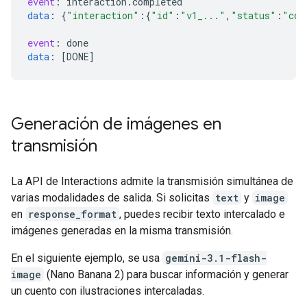
event
:
interaction
.
completed
data
:
{
"interaction"
:{
"id"
:
"v1_..."
,
"status"
:
"com
event
:
done
data
:
[
DONE
]
Generación de imágenes en
transmisión
La API de Interactions admite la transmisión simultánea de
varias modalidades de salida. Si solicitas
text
y
image
en
response_format
, puedes recibir texto intercalado e
imágenes generadas en la misma transmisión.
En el siguiente ejemplo, se usa
gemini-3.1-flash-
image
(Nano Banana 2) para buscar información y generar
un cuento con ilustraciones intercaladas.