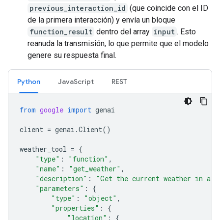
previous_interaction_id
(que coincide con el ID
de la primera interacción) y envía un bloque
function_result
dentro del array
input
. Esto
reanuda la transmisión, lo que permite que el modelo
genere su respuesta final.
Python
JavaScript
REST
from
google
import
genai
client
=
genai
.
Client
()
weather_tool
=
{
"type"
:
"function"
,
"name"
:
"get_weather"
,
"description"
:
"Get the current weather in a g
"parameters"
:
{
"type"
:
"object"
,
"properties"
:
{
"location"
:
{