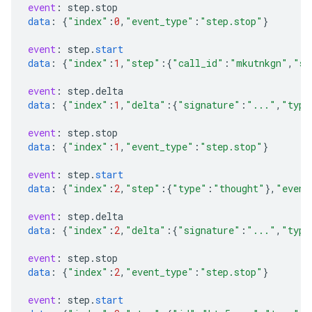
event
:
step
.
stop
data
:
{
"index"
:
0
,
"event_type"
:
"step.stop"
}
event
:
step
.
start
data
:
{
"index"
:
1
,
"step"
:{
"call_id"
:
"mkutnkgn"
,
"si
event
:
step
.
delta
data
:
{
"index"
:
1
,
"delta"
:{
"signature"
:
"..."
,
"type
event
:
step
.
stop
data
:
{
"index"
:
1
,
"event_type"
:
"step.stop"
}
event
:
step
.
start
data
:
{
"index"
:
2
,
"step"
:{
"type"
:
"thought"
}
,
"event
event
:
step
.
delta
data
:
{
"index"
:
2
,
"delta"
:{
"signature"
:
"..."
,
"type
event
:
step
.
stop
data
:
{
"index"
:
2
,
"event_type"
:
"step.stop"
}
event
:
step
.
start