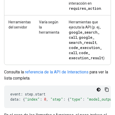
interacción en
requires
_
action
.
Herramientas
Varía según
Herramientas que
del servidor
la
ejecuta la API (p. ej.,
google
_
search
_
herramienta
call
google
_
,
search
_
result
,
code
_
execution
_
call
code
_
,
execution
_
result
)
Consulta la
referencia de la API de Interactions
para ver la
lista completa.
event
:
step
.
start
data
:
{
"index"
:
0
,
"step"
:
{
"type"
:
"model_output