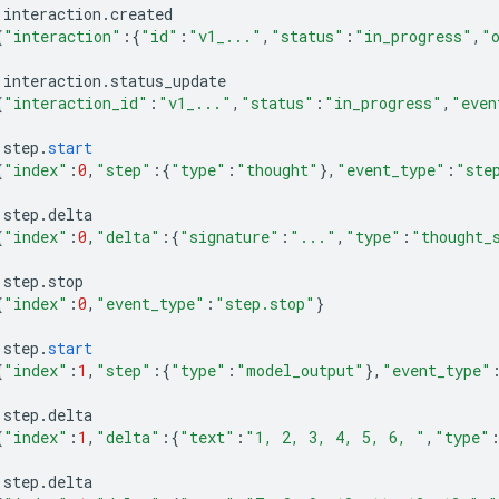
interaction
.
created
{
"interaction"
:{
"id"
:
"v1_..."
,
"status"
:
"in_progress"
,
"
interaction
.
status_update
{
"interaction_id"
:
"v1_..."
,
"status"
:
"in_progress"
,
"even
step
.
start
{
"index"
:
0
,
"step"
:{
"type"
:
"thought"
}
,
"event_type"
:
"ste
step
.
delta
{
"index"
:
0
,
"delta"
:{
"signature"
:
"..."
,
"type"
:
"thought_
step
.
stop
{
"index"
:
0
,
"event_type"
:
"step.stop"
}
step
.
start
{
"index"
:
1
,
"step"
:{
"type"
:
"model_output"
}
,
"event_type"
step
.
delta
{
"index"
:
1
,
"delta"
:{
"text"
:
"1, 2, 3, 4, 5, 6, "
,
"type"
step
.
delta