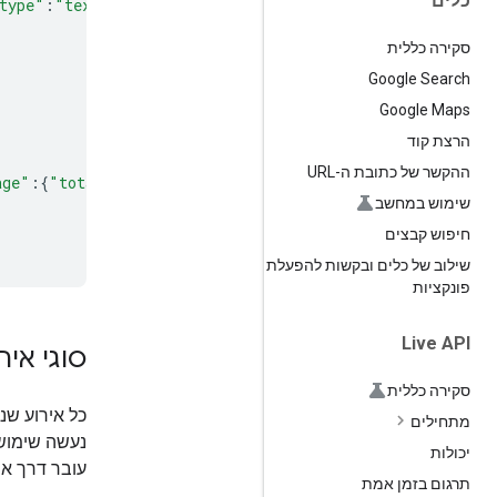
כלים
type"
:
"text"
}
,
"event_type"
:
"step.delta"
}
סקירה כללית
Google Search
Google Maps
הרצת קוד
ההקשר של כתובת ה-URL
age"
:{
"total_tokens"
:
346
,
"total_input_tokens"
:
11
,
"input
שימוש במחשב
חיפוש קבצים
שילוב של כלים ובקשות להפעלת
פונקציות
Live API
סוגי איר
סקירה כללית
כל אירוע ש
מתחילים
נעשה שימוש 
יכולות
עובר דרך אי
תרגום בזמן אמת