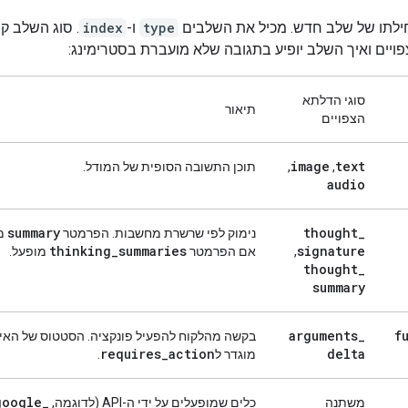
חילתו של שלב חדש. מכיל את השלבים
type
ו-
index
. סוג השלב קו
פויים ואיך השלב יופיע בתגובה שלא מועברת בסטרימינג:
סוגי הדלתא
תיאור
הצפויים
image
text
,‏
,‏
תוכן התשובה הסופית של המודל.
audio
summary
thought
_
נימוק לפי שרשרת מחשבות. הפרמטר
מו
thinking
_
summaries
signature
,
אם הפרמטר
מופעל.
thought
_
summary
arguments
_
f
בקשה מהלקוח להפעיל פונקציה. הסטטוס של האי
requires
_
action
delta
מוגדר ל
.
google
_
משתנה
כלים שמופעלים על ידי ה-API (לדוגמה,