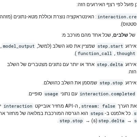
ן פועל לפי רצף האירועים הזה:
interaction.cre
: האינטראקציה נוצרת וכוללת מטא-נתונים (מזהה,
סטטוס).
 של
שלבים
, שכל אחד מהם מורכב מ:
אירוע
step.start
שמציין את סוג השלב (למשל,
model_output
,
).
function_call
,
thought
אירוע
step.delta
אחד או יותר עם נתונים מצטברים של השלב
הזה.
אירוע
step.stop
שמסמן את השלב כהושלם.
interaction.completed
עם נתוני
usage
סופיים.
את הערך
stream: false
, ה-API מחזיר אובייקט
interaction
י
s
. כל אלמנט ב-
steps
הוא הגרסה המורכבת במלואה של מחזור אח
.
step.stop
(s) →
step.delta
→
s