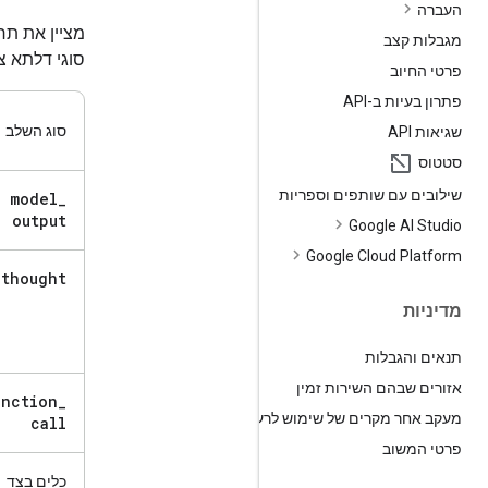
העברה
מציין את ת
מגבלות קצב
סוגי דלתא צ
פרטי החיוב
פתרון בעיות ב-API
סוג השלב
שגיאות API
סטטוס
שילובים עם שותפים וספריות
model
_
output
Google AI Studio
Google Cloud Platform
thought
מדיניות
תנאים והגבלות
אזורים שבהם השירות זמין
unction
_
מעקב אחר מקרים של שימוש לרעה
call
פרטי המשוב
כלים בצד