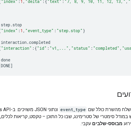
{
"index"
:
1
,
"delta"
:{
"text"
:
"7, 8, 9, 10, 11, 12, 13,"
,
"
step
.
stop
{
"index"
:
1
,
"event_type"
:
"step.stop"
}
interaction
.
completed
{
"interaction"
:{
"id"
:
"v1_..."
,
"status"
:
"completed"
,
"us
done
[
DONE
]
ועים
נשלח מהשרת כולל שם
event_type
ונתוני JSON מ
במודל סימטרי של סטרימינג, שבו כל התוכן – טקסט, קריאות לכלים,
רוע
מבוסס-שלבים
עקבי.