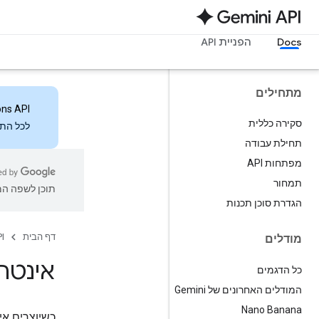
Docs
הפניית API
מתחילים
ons API
סקירה כללית
לכל התכ
תחילת עבודה
מפתחות API
תמחור
תוכן לשפה המו
הגדרת סוכן תכנות
דף הבית
I
מודלים
אינטר
כל הדגמים
המודלים האחרונים של Gemini
Nano Banana
כשיוצרים א