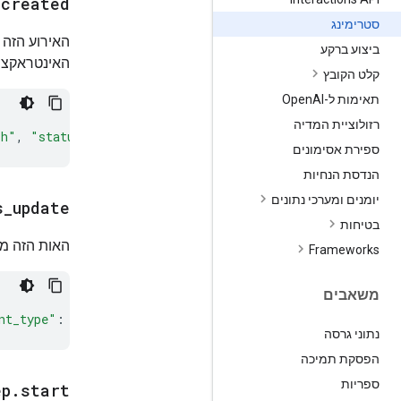
.
created
סטרימינג
האירוע הזה 
ביצוע ברקע
האינטראקציה
קלט הקובץ
תאימות ל-Open
AI
רזולוציית המדיה
sh"
,
"status"
:
"in_progress"
,
"object"
:
"interaction"
},
ספירת אסימונים
הנדסת הנחיות
יומנים ומערכי נתונים
s
_
update
בטיחות
האות הזה מצ
‫Frameworks
משאבים
nt_type"
:
"interaction.status_update"
}
נתוני גרסה
הפסקת תמיכה
ספריות
ep
.
start