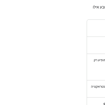
בע אילו
פיע רק
נטראקציה