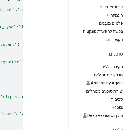
דיבור ואודיו
object"
:
"interaction"
,
"model"
:
"gemini-3.5-flash"
}
,
"even
העמקה
פלטים מובְנים
t_type"
:
"interaction.status_update"
}
בקשה להפעלת פונקציה
הקשר רחב
p.start"
}
סוכנים
signature"
}
,
"event_type"
:
"step.delta"
}
סקירה כללית
מדריך למתחילים
Antigravity Agent
יצירת סוכנים מנוהלים
:
"step.start"
}
סביבות
Hooks
:
"text"
}
,
"event_type"
:
"step.delta"
}
סוכן Deep Research