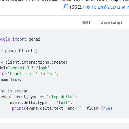
רועים שנשלחים מהשרת
(SSE).
REST
JavaScript
oogle
import
genai
=
genai
.
Client
()
=
client
.
interactions
.
create
(
del
=
"gemini-3.5-flash"
,
put
=
"Count from 1 to 25."
,
ream
=
True
,
ent
in
stream
:
event
.
event_type
==
"step.delta"
:
if
event
.
delta
.
type
==
"text"
:
print
(
event
.
delta
.
text
,
end
=
""
,
flush
=
True
)