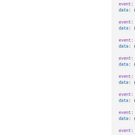
event
:
data
:
event
:
data
:
event
:
data
:
event
:
data
:
event
:
data
:
event
:
data
:
event
:
data
:
event
: