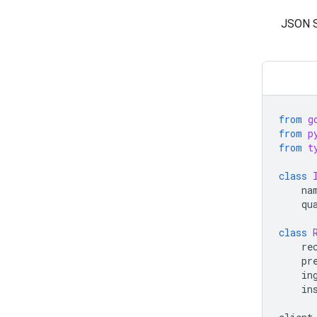
منظَّمة من النص باستخدام أنواع JSON Schema
from
g
from
p
from
t
class
na
qu
class
re
pr
in
in