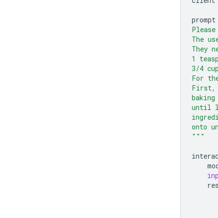
client
prompt
Please
The us
They n
1 teas
3/4 cu
For th
First,
baking
until 
ingred
onto u
"""
intera
mo
in
re