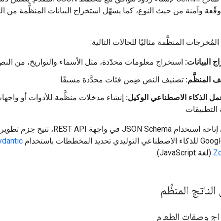
وقّعة وآمنة من حيث النوع، كما يسهّل استخراج البيانات المنظَّمة من 
المُخرجات المنظَّمة مثاليًا للحالات التالية:
ج البيانات:
استخراج معلومات محدّدة، مثل الأسماء والتواريخ، من الن
ف المنظَّم:
تصنيف النص ضِمن فئات محدَّدة مسبقًا
ل الذكاء الاصطناعي الوكيل:
إنشاء مدخلات منظَّمة للأدوات أو واجها
التطبيقات
بالإضافة إلى إتاحة استخدام JSON Schema في واجهة REST API
ydantic
Z
(لغة JavaScript).
الناتج المنظَّم
اج وصفات الطعام