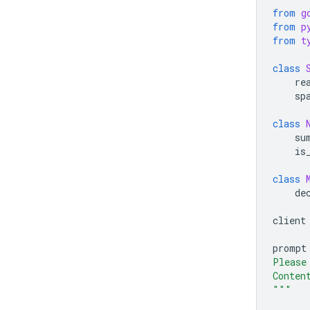
from
g
from
p
from
t
class
re
sp
class
su
is
class
de
client
prompt
Please
Conten
"""