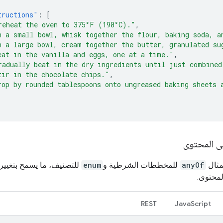
tructions"
:
[
reheat the oven to 375°F (190°C)."
,
n a small bowl, whisk together the flour, baking soda, a
n a large bowl, cream together the butter, granulated su
eat in the vanilla and eggs, one at a time."
,
radually beat in the dry ingredients until just combined
tir in the chocolate chips."
,
rop by rounded tablespoons onto ungreased baking sheets 
ى المحتوى
مثال
anyOf
للمخططات الشرطية و
enum
للتصنيف، ما يسمح بتغيير ب
المحتوى.
REST
JavaScript