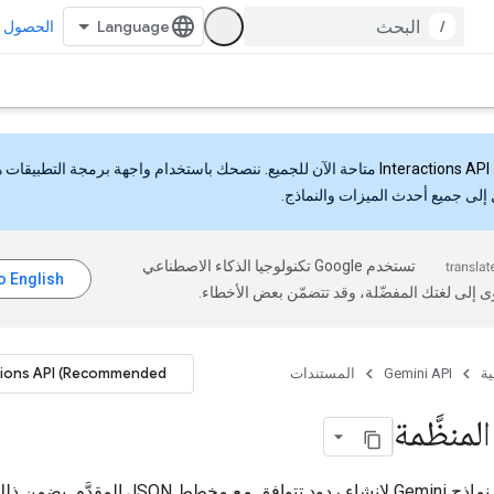
/
الحصول ع
Interactions API
متاحة الآن للجميع. ننصحك باستخدام واجهة برمجة التطبيقات 
إلى جميع أحدث الميزات والنماذج.
تستخدم Google تكنولوجيا الذكاء الاصطناعي
ى إلى لغتك المفضّلة، وقد تتضمّن بعض الأخطاء.
tions API (Recommended)
ية
Gemini API
المستندات
المنظَّمة
يمكنك ضبط نماذج Gemini لإنشاء ردود تتوافق مع مخطط ON