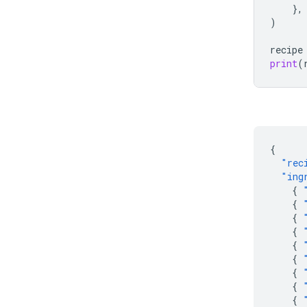
},
)
recipe
print
(
{
"rec
"ing
{
{
{
{
{
{
{
{
{