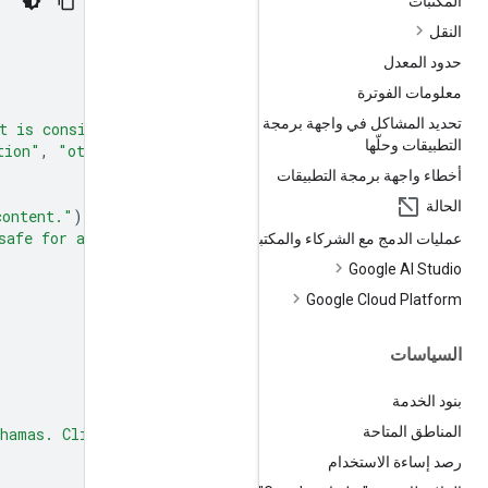
المكتبات
النقل
حدود المعدل
معلومات الفوترة
تحديد المشاكل في واجهة برمجة
t is considered spam."
)
التطبيقات وحلّها
tion"
,
"other"
]
=
Field
(
description
=
"The type of spam."
أخطاء واجهة برمجة التطبيقات
الحالة
content."
)
safe for all audiences."
)
عمليات الدمج مع الشركاء والمكتبات
Google AI Studio
Google Cloud Platform
السياسات
بنود الخدمة
المناطق المتاحة
hamas. Click here to claim your prize: www.definitely-n
رصد إساءة الاستخدام