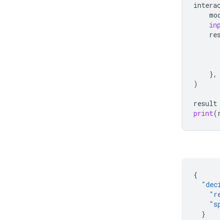
intera
mo
in
re
},
)
result
print
(
{
"dec
"r
"s
}