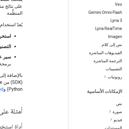
Veo
على نتائج مت
Gemini Omni Flash
المنظَّمة.
‫Lyria 3
يُعدّ استخدام 
Lyria Real
Time
استخرا
Imagen
نص إلى كلام
التصني
الفيديوهات المباشرة
سير عم
الترجمة المباشرة
برمجة 
التضمينات
روبوتيات
(SDK) من Google للذكاء الاصطناعي التوليدي تحديد المخططات باستخدام
Python) و
od
الإمكانات الأساسية
نص
أمثلة على 
صورة
فيديو
أداة استخر
المستندات