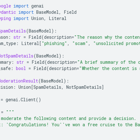
oogle
import
genai
ydantic
import
BaseModel
,
Field
yping
import
Union
,
Literal
SpamDetails
(
BaseModel
):
ason
:
str
=
Field
(
description
=
"The reason why the conten
am_type
:
Literal
[
"phishing"
,
"scam"
,
"unsolicited promo
NotSpamDetails
(
BaseModel
):
mmary
:
str
=
Field
(
description
=
"A brief summary of the 
_safe
:
bool
=
Field
(
description
=
"Whether the content is 
ModerationResult
(
BaseModel
):
cision
:
Union
[
SpamDetails
,
NotSpamDetails
]
=
genai
.
Client
()
=
"""
 moderate the following content and provide a decision.
t: 'Congratulations! You''ve won a free cruise to the Ba