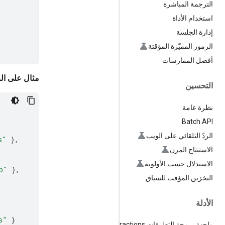
الترجمة المباشرة
استخدام الأداة
إدارة الجلسة
الرموز المميّزة المؤقتة
أفضل الممارسات
مثال على الر
التحسين
نظرة عامة
Batch API
الردّ التلقائي على الويب
s"
},
الاستنتاج المرن
الاستدلال حسب الأولوية
p"
},
التخزين المؤقت للسياق
الأدلة
s"
}
واجهة برمجة التطبيقات Interactions