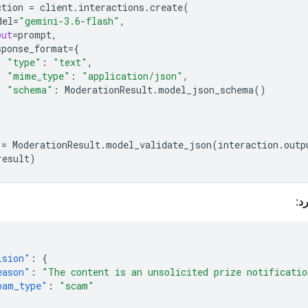
ction
=
client
.
interactions
.
create
(
del
=
"gemini-3.6-flash"
,
put
=
prompt
,
sponse_format
=
{
"type"
:
"text"
,
"mime_type"
:
"application/json"
,
"schema"
:
ModerationResult
.
model_json_schema
()
=
ModerationResult
.
model_validate_json
(
interaction
.
outp
result
)
د:
ision"
:
{
eason"
:
"The content is an unsolicited prize notificatio
pam_type"
:
"scam"