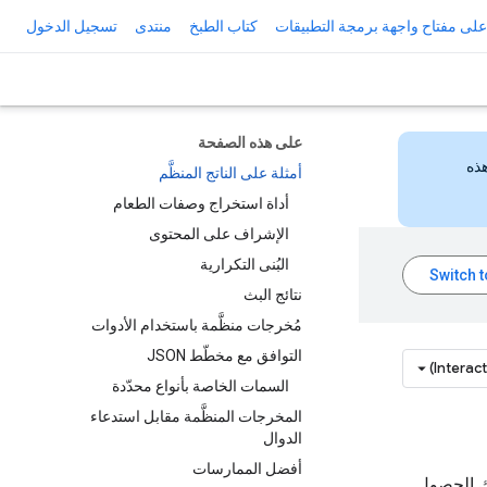
لى مفتاح واجهة برمجة التطبيقات
كتاب الطبخ
منتدى
تسجيل الدخول
على هذه الصفحة
هذه
أمثلة على الناتج المنظَّم
أداة استخراج وصفات الطعام
الإشراف على المحتوى
البُنى التكرارية
نتائج البث
مُخرجات منظَّمة باستخدام الأدوات
التوافق مع مخطّط JSON
Interac
السمات الخاصة بأنواع محدّدة
المخرجات المنظَّمة مقابل استدعاء
الدوال
أفضل الممارسات
JS المقدَّم. يضمن ذلك الحصول