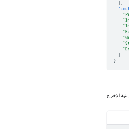
],
"ins
"P
"I
"I
"B
"G
"S
"D
]
}
نية الإخراج