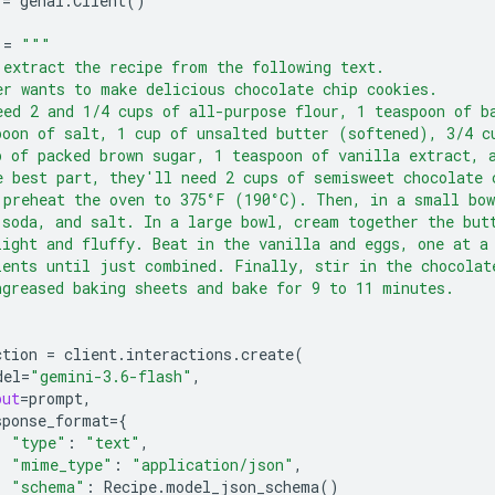
=
genai
.
Client
()
=
"""
 extract the recipe from the following text.
er wants to make delicious chocolate chip cookies.
eed 2 and 1/4 cups of all-purpose flour, 1 teaspoon of b
poon of salt, 1 cup of unsalted butter (softened), 3/4 c
p of packed brown sugar, 1 teaspoon of vanilla extract, 
e best part, they'll need 2 cups of semisweet chocolate 
 preheat the oven to 375°F (190°C). Then, in a small bow
 soda, and salt. In a large bowl, cream together the but
light and fluffy. Beat in the vanilla and eggs, one at a
ients until just combined. Finally, stir in the chocolat
ngreased baking sheets and bake for 9 to 11 minutes.
ction
=
client
.
interactions
.
create
(
del
=
"gemini-3.6-flash"
,
put
=
prompt
,
sponse_format
=
{
"type"
:
"text"
,
"mime_type"
:
"application/json"
,
"schema"
:
Recipe
.
model_json_schema
()