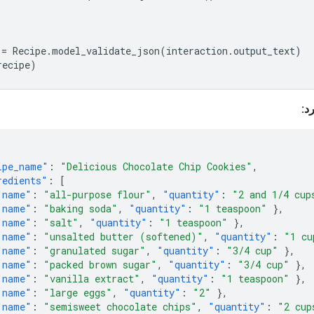
=
Recipe
.
model_validate_json
(
interaction
.
output_text
)
recipe
)
د:
ipe_name"
:
"Delicious Chocolate Chip Cookies"
,
redients"
:
[
"name"
:
"all-purpose flour"
,
"quantity"
:
"2 and 1/4 cup
"name"
:
"baking soda"
,
"quantity"
:
"1 teaspoon"
},
"name"
:
"salt"
,
"quantity"
:
"1 teaspoon"
},
"name"
:
"unsalted butter (softened)"
,
"quantity"
:
"1 cu
"name"
:
"granulated sugar"
,
"quantity"
:
"3/4 cup"
},
"name"
:
"packed brown sugar"
,
"quantity"
:
"3/4 cup"
},
"name"
:
"vanilla extract"
,
"quantity"
:
"1 teaspoon"
},
"name"
:
"large eggs"
,
"quantity"
:
"2"
},
"name"
:
"semisweet chocolate chips"
,
"quantity"
:
"2 cup