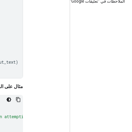
الملاحظات في "تعليقات Google"
ut_text
)
مثال على الر
n attempting to trick the user into clicking a suspicio