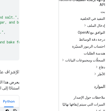
API
بث
nd salt."
,
التنفيذ في الخلفية
gar, and brown sugar until light and fluffy."
,
إدخال الملف
."
,
التوافق مع Open
AI
درجة دقة الوسائط
and bake for 9 to 11 minutes."
احتساب الرموز المميّزة
هندسة الطلبات
السجلّات ومجموعات البيانات
دفاع
الإشراف عل
الأطر
يعرض هذا ال
الموارد
استنادًا إلى 
ملاحظات حول الإصدار
Python
الميزات التي سيتم إيقافها نهائيًا