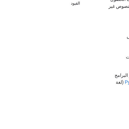
القيود
النصوص غير
ص
ت
، تتيح حِزم تطوير البرامج
P
(لغة