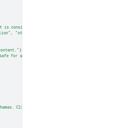
t is considered spam."
)
tion"
,
"other"
]
=
Field
(
description
=
"The type of spam."
content."
)
safe for all audiences."
)
hamas. Click here to claim your prize: www.definitely-n