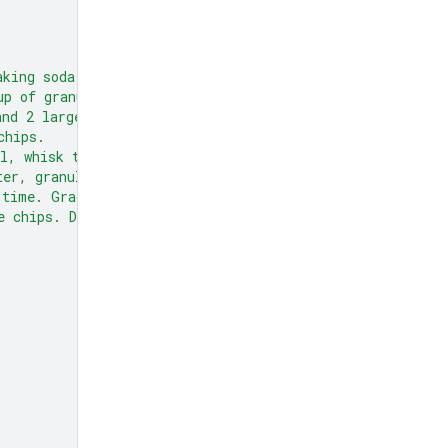
aking soda,
up of granulated sugar,
and 2 large eggs.
chips.
l, whisk together the flour,
ter, granulated sugar, and brown sugar
 time. Gradually beat in the dry
e chips. Drop by rounded tablespoons