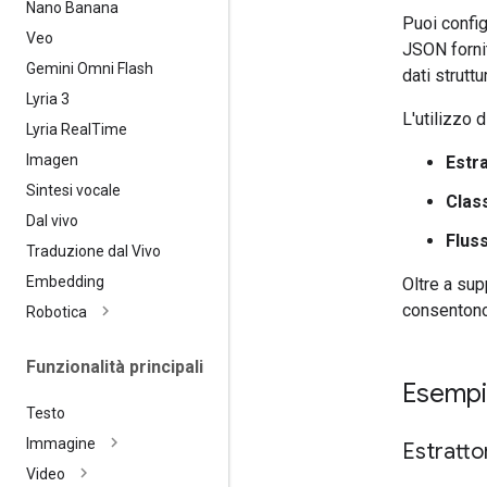
Nano Banana
Puoi confi
Veo
JSON fornit
Gemini Omni Flash
dati strutt
Lyria 3
L'utilizzo d
Lyria Real
Time
Imagen
Estra
Sintesi vocale
Class
Dal vivo
Fluss
Traduzione dal Vivo
Embedding
Oltre a su
consentono 
Robotica
Funzionalità principali
Esempi 
Testo
Immagine
Estrattor
Video