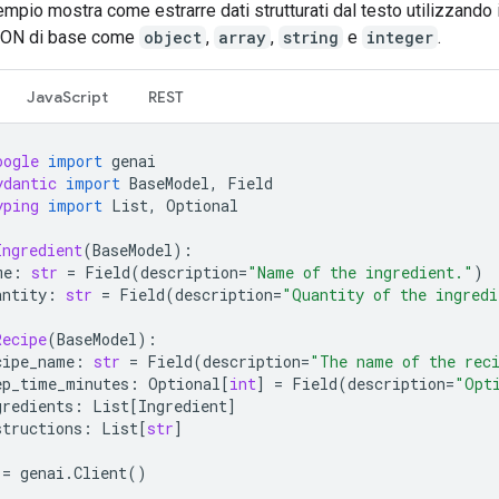
pio mostra come estrarre dati strutturati dal testo utilizzando i 
ON di base come
object
,
array
,
string
e
integer
.
JavaScript
REST
oogle
import
genai
ydantic
import
BaseModel
,
Field
yping
import
List
,
Optional
Ingredient
(
BaseModel
):
me
:
str
=
Field
(
description
=
"Name of the ingredient."
)
antity
:
str
=
Field
(
description
=
"Quantity of the ingredi
Recipe
(
BaseModel
):
cipe_name
:
str
=
Field
(
description
=
"The name of the rec
ep_time_minutes
:
Optional
[
int
]
=
Field
(
description
=
"Opt
gredients
:
List
[
Ingredient
]
structions
:
List
[
str
]
=
genai
.
Client
()