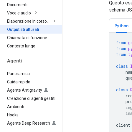
Questo esem
Documenti
schema JS
Voce e audio
Elaborazione in corso…
Python
Output strutturati
Chiamata di funzione
from
g
Contesto lungo
from
p
from
t
Agenti
class
na
Panoramica
qu
Guida rapida
class
Agente Antigravity
re
Creazione di agenti gestiti
pr
Ambienti
in
in
Hooks
Agente Deep Research
client