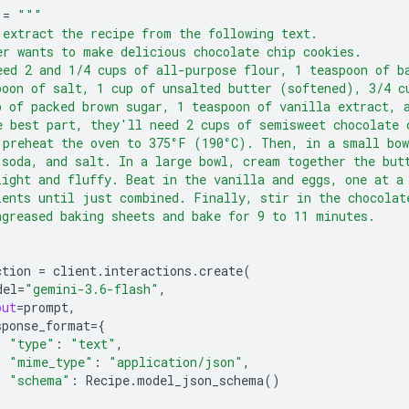
=
"""
 extract the recipe from the following text.
er wants to make delicious chocolate chip cookies.
eed 2 and 1/4 cups of all-purpose flour, 1 teaspoon of b
poon of salt, 1 cup of unsalted butter (softened), 3/4 c
p of packed brown sugar, 1 teaspoon of vanilla extract, 
e best part, they'll need 2 cups of semisweet chocolate 
 preheat the oven to 375°F (190°C). Then, in a small bow
 soda, and salt. In a large bowl, cream together the but
light and fluffy. Beat in the vanilla and eggs, one at a
ients until just combined. Finally, stir in the chocolat
ngreased baking sheets and bake for 9 to 11 minutes.
ction
=
client
.
interactions
.
create
(
del
=
"gemini-3.6-flash"
,
put
=
prompt
,
sponse_format
=
{
"type"
:
"text"
,
"mime_type"
:
"application/json"
,
"schema"
:
Recipe
.
model_json_schema
()