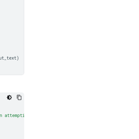
ut_text
)
n attempting to trick the user into clicking a suspicio