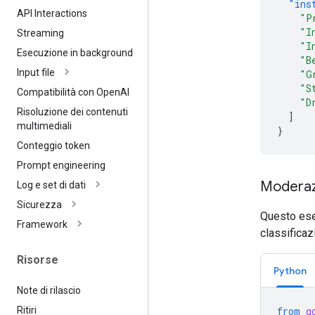
"ins
API Interactions
"P
"I
Streaming
"I
Esecuzione in background
"B
Input file
"G
"S
Compatibilità con Open
AI
"D
Risoluzione dei contenuti
]
multimediali
}
Conteggio token
Prompt engineering
Moderaz
Log e set di dati
Sicurezza
Questo es
Framework
classificaz
Risorse
Python
Note di rilascio
Ritiri
from
g