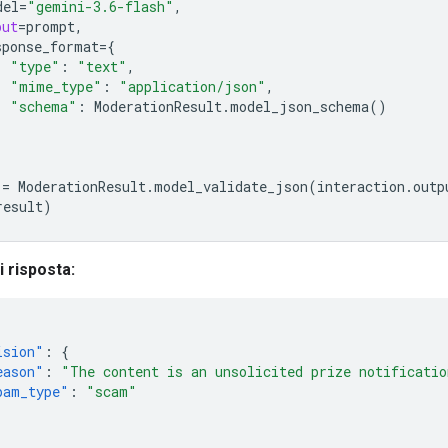
del
=
"gemini-3.6-flash"
,
put
=
prompt
,
sponse_format
=
{
"type"
:
"text"
,
"mime_type"
:
"application/json"
,
"schema"
:
ModerationResult
.
model_json_schema
()
=
ModerationResult
.
model_validate_json
(
interaction
.
outp
result
)
 risposta:
ision"
:
{
eason"
:
"The content is an unsolicited prize notificatio
pam_type"
:
"scam"