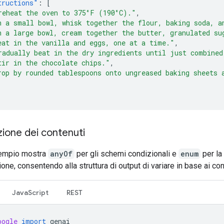
tructions"
:
[
reheat the oven to 375°F (190°C)."
,
n a small bowl, whisk together the flour, baking soda, a
n a large bowl, cream together the butter, granulated su
eat in the vanilla and eggs, one at a time."
,
radually beat in the dry ingredients until just combined
tir in the chocolate chips."
,
rop by rounded tablespoons onto ungreased baking sheets 
ione dei contenuti
empio mostra
anyOf
per gli schemi condizionali e
enum
per la
ione, consentendo alla struttura di output di variare in base ai con
JavaScript
REST
oogle
import
genai