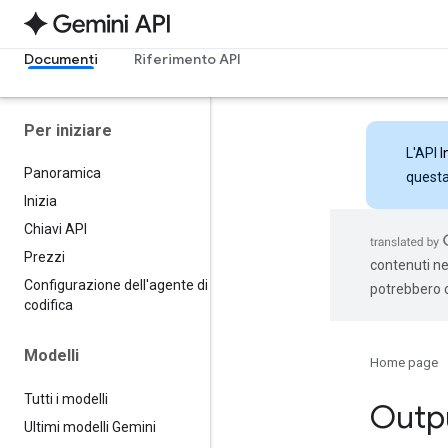
Documenti
Riferimento API
Per iniziare
L'API
I
Panoramica
questa 
Inizia
Chiavi API
Prezzi
contenuti nel
Configurazione dell'agente di
potrebbero c
codifica
Modelli
Home page
Tutti i modelli
Outpu
Ultimi modelli Gemini