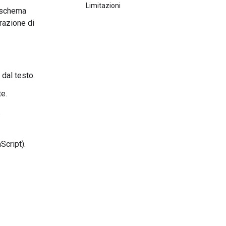
Limitazioni
o schema
trazione di
dal testo.
te.
.
Script).