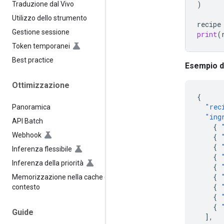
)
Traduzione dal Vivo
Utilizzo dello strumento
recipe
Gestione sessione
print
(
Token temporanei
Best practice
Esempio di
Ottimizzazione
{
"rec
Panoramica
"ing
API Batch
{
Webhook
{
{
Inferenza flessibile
{
Inferenza della priorità
{
{
Memorizzazione nella cache del
{
contesto
{
{
Guide
],