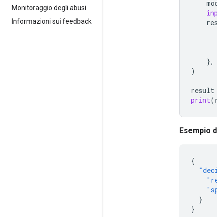
mo
Monitoraggio degli abusi
in
Informazioni sui feedback
re
},
)
result
print
(
Esempio di
{
"dec
"r
"s
}
}