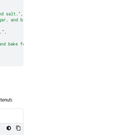
nd salt."
,
gar, and brown sugar until light and fluffy."
,
."
,
and bake for 9 to 11 minutes."
tenuti.