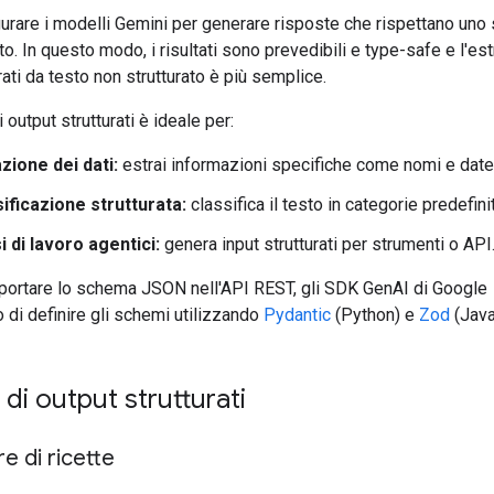
gurare i modelli Gemini per generare risposte che rispettano un
o. In questo modo, i risultati sono prevedibili e type-safe e l'es
urati da testo non strutturato è più semplice.
i output strutturati è ideale per:
zione dei dati:
estrai informazioni specifiche come nomi e date 
ificazione strutturata:
classifica il testo in categorie predefini
i di lavoro agentici:
genera input strutturati per strumenti o API
pportare lo schema JSON nell'API REST, gli SDK GenAI di Google
di definire gli schemi utilizzando
Pydantic
(Python) e
Zod
(Java
di output strutturati
e di ricette