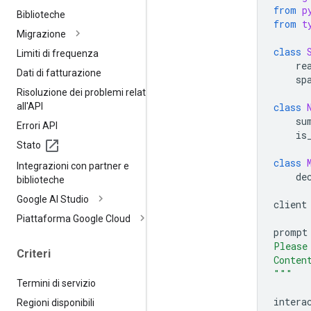
from
p
Biblioteche
from
t
Migrazione
class
Limiti di frequenza
re
Dati di fatturazione
sp
Risoluzione dei problemi relativi
all'API
class
su
Errori API
is
Stato
class
Integrazioni con partner e
de
biblioteche
Google AI Studio
client
Piattaforma Google Cloud
prompt
Please
Criteri
Conten
"""
Termini di servizio
intera
Regioni disponibili