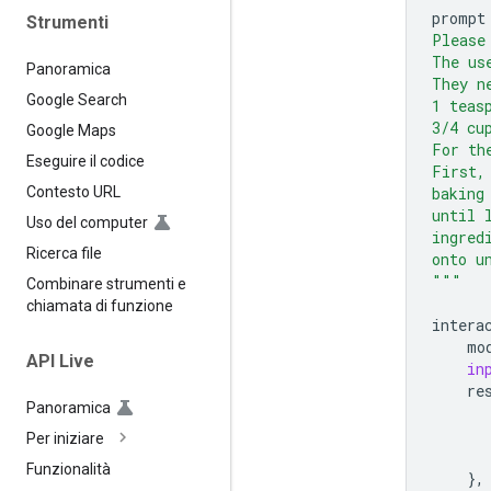
prompt
Strumenti
Please
The us
Panoramica
They n
Google Search
1 teas
3/4 cu
Google Maps
For th
Eseguire il codice
First,
baking
Contesto URL
until 
Uso del computer
ingred
Ricerca file
onto u
"""
Combinare strumenti e
chiamata di funzione
intera
mo
API Live
in
re
Panoramica
Per iniziare
Funzionalità
},