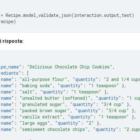
=
Recipe
.
model_validate_json
(
interaction
.
output_text
)
recipe
)
 risposta:
ipe_name"
:
"Delicious Chocolate Chip Cookies"
,
redients"
:
[
"name"
:
"all-purpose flour"
,
"quantity"
:
"2 and 1/4 cup
"name"
:
"baking soda"
,
"quantity"
:
"1 teaspoon"
},
"name"
:
"salt"
,
"quantity"
:
"1 teaspoon"
},
"name"
:
"unsalted butter (softened)"
,
"quantity"
:
"1 cu
"name"
:
"granulated sugar"
,
"quantity"
:
"3/4 cup"
},
"name"
:
"packed brown sugar"
,
"quantity"
:
"3/4 cup"
},
"name"
:
"vanilla extract"
,
"quantity"
:
"1 teaspoon"
},
"name"
:
"large eggs"
,
"quantity"
:
"2"
},
"name"
:
"semisweet chocolate chips"
,
"quantity"
:
"2 cup