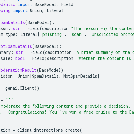
ydantic
import
BaseModel
,
Field
yping
import
Union
,
Literal
SpamDetails
(
BaseModel
):
ason
:
str
=
Field
(
description
=
"The reason why the conten
am_type
:
Literal
[
"phishing"
,
"scam"
,
"unsolicited promo
NotSpamDetails
(
BaseModel
):
mmary
:
str
=
Field
(
description
=
"A brief summary of the 
_safe
:
bool
=
Field
(
description
=
"Whether the content is 
ModerationResult
(
BaseModel
):
cision
:
Union
[
SpamDetails
,
NotSpamDetails
]
=
genai
.
Client
()
=
"""
 moderate the following content and provide a decision.
t: 'Congratulations! You''ve won a free cruise to the Ba
ction
=
client
.
interactions
.
create
(