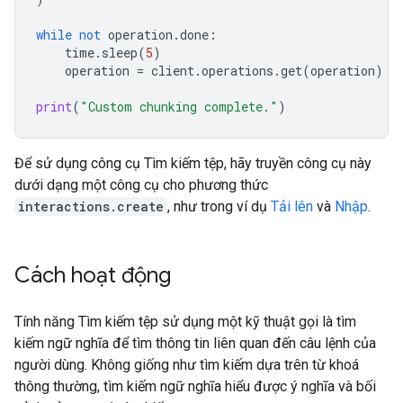
while
not
operation
.
done
:
time
.
sleep
(
5
)
operation
=
client
.
operations
.
get
(
operation
)
print
(
"Custom chunking complete."
)
Để sử dụng công cụ Tìm kiếm tệp, hãy truyền công cụ này
dưới dạng một công cụ cho phương thức
interactions.create
, như trong ví dụ
Tải lên
và
Nhập
.
Cách hoạt động
Tính năng Tìm kiếm tệp sử dụng một kỹ thuật gọi là tìm
kiếm ngữ nghĩa để tìm thông tin liên quan đến câu lệnh của
người dùng. Không giống như tìm kiếm dựa trên từ khoá
thông thường, tìm kiếm ngữ nghĩa hiểu được ý nghĩa và bối