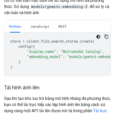
chỉ có văn bản mặc định để sử dụng mô hình đa phương
thức. Sử dụng
models/gemini-embedding-2
để xử lý cả
văn bản và hình ảnh.
Python
JavaScript
REST
store
=
client
.
file_search_stores
.
create
(
config
=
{
"display_name"
:
"Multimodal Catalog"
,
"embedding_model"
:
"models/gemini-embeddi
}
)
Tải hình ảnh lên
Sau khi tạo kho lưu trữ bằng mô hình nhúng đa phương thức,
bạn có thể tải trực tiếp các tệp hình ảnh lên bằng cách sử
dụng cùng một API tải lên được mô tả trong phần
Tải trực