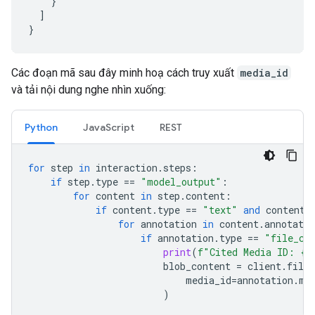
}
]
}
Các đoạn mã sau đây minh hoạ cách truy xuất
media_id
và tải nội dung nghe nhìn xuống:
Python
JavaScript
REST
for
step
in
interaction
.
steps
:
if
step
.
type
==
"model_output"
:
for
content
in
step
.
content
:
if
content
.
type
==
"text"
and
content
.
for
annotation
in
content
.
annotatio
if
annotation
.
type
==
"file_ci
print
(
f
"Cited Media ID: 
{
a
blob_content
=
client
.
file_
media_id
=
annotation
.
me
)