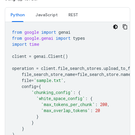
Python
JavaScript
REST
from
google
import
genai
from
google.genai
import
types
import
time
client
=
genai
.
Client
()
operation
=
client
.
file_search_stores
.
upload_to_fil
file_search_store_name
=
file_search_store
.
name
,
file
=
'sample.txt'
,
config
=
{
'chunking_config'
:
{
'white_space_config'
:
{
'max_tokens_per_chunk'
:
200
,
'max_overlap_tokens'
:
20
}
}
}
)