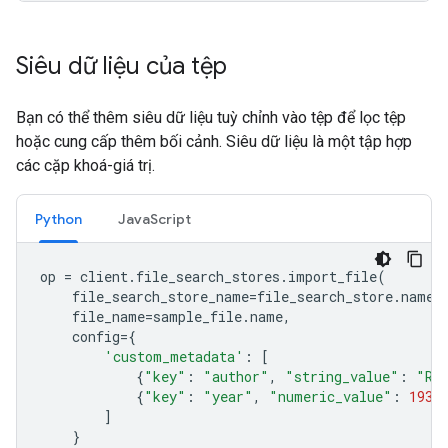
Siêu dữ liệu của tệp
Bạn có thể thêm siêu dữ liệu tuỳ chỉnh vào tệp để lọc tệp
hoặc cung cấp thêm bối cảnh. Siêu dữ liệu là một tập hợp
các cặp khoá-giá trị.
Python
JavaScript
op
=
client
.
file_search_stores
.
import_file
(
file_search_store_name
=
file_search_store
.
name
,
file_name
=
sample_file
.
name
,
config
=
{
'custom_metadata'
:
[
{
"key"
:
"author"
,
"string_value"
:
"Ro
{
"key"
:
"year"
,
"numeric_value"
:
1934
]
}