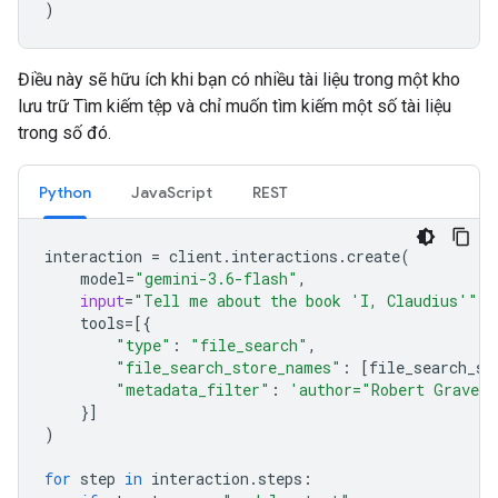
)
Điều này sẽ hữu ích khi bạn có nhiều tài liệu trong một kho
lưu trữ Tìm kiếm tệp và chỉ muốn tìm kiếm một số tài liệu
trong số đó.
Python
JavaScript
REST
interaction
=
client
.
interactions
.
create
(
model
=
"gemini-3.6-flash"
,
input
=
"Tell me about the book 'I, Claudius'"
,
tools
=
[{
"type"
:
"file_search"
,
"file_search_store_names"
:
[
file_search_st
"metadata_filter"
:
'author="Robert Graves
}]
)
for
step
in
interaction
.
steps
: