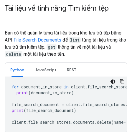
Tài liệu về tính năng Tìm kiếm tệp
Bạn có thể quản lý từng tài liệu trong kho lưu trữ tệp bằng
API
File Search Documents
để
list
từng tài liệu trong kho
lưu trữ tìm kiếm tệp,
get
thông tin về một tài liệu và
delete
một tài liệu theo tên.
Python
JavaScript
REST
for
document_in_store
in
client
.
file_search_stores
print
(
document_in_store
)
file_search_document
=
client
.
file_search_stores
.
d
print
(
file_search_document
)
client
.
file_search_stores
.
documents
.
delete
(
name
=
'f