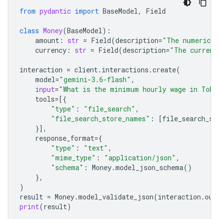
from
pydantic
import
BaseModel
,
Field
class
Money
(
BaseModel
):
amount
:
str
=
Field
(
description
=
"The numerical
currency
:
str
=
Field
(
description
=
"The currenc
interaction
=
client
.
interactions
.
create
(
model
=
"gemini-3.6-flash"
,
input
=
"What is the minimum hourly wage in Toky
tools
=
[{
"type"
:
"file_search"
,
"file_search_store_names"
:
[
file_search_st
}],
response_format
=
{
"type"
:
"text"
,
"mime_type"
:
"application/json"
,
"schema"
:
Money
.
model_json_schema
()
},
)
result
=
Money
.
model_validate_json
(
interaction
.
out
print
(
result
)