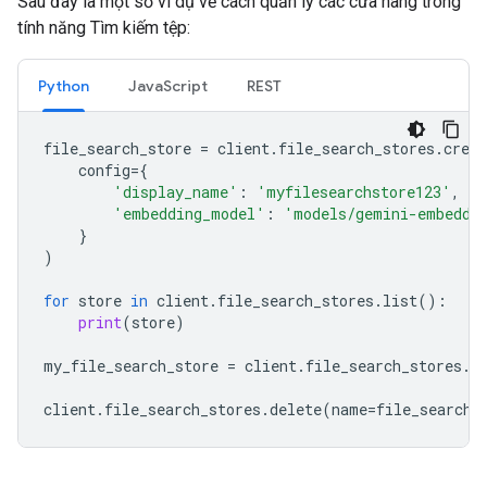
Sau đây là một số ví dụ về cách quản lý các cửa hàng trong
tính năng Tìm kiếm tệp:
Python
JavaScript
REST
file_search_store
=
client
.
file_search_stores
.
creat
config
=
{
'display_name'
:
'myfilesearchstore123'
,
'embedding_model'
:
'models/gemini-embeddi
}
)
for
store
in
client
.
file_search_stores
.
list
():
print
(
store
)
my_file_search_store
=
client
.
file_search_stores
.
g
client
.
file_search_stores
.
delete
(
name
=
file_search_