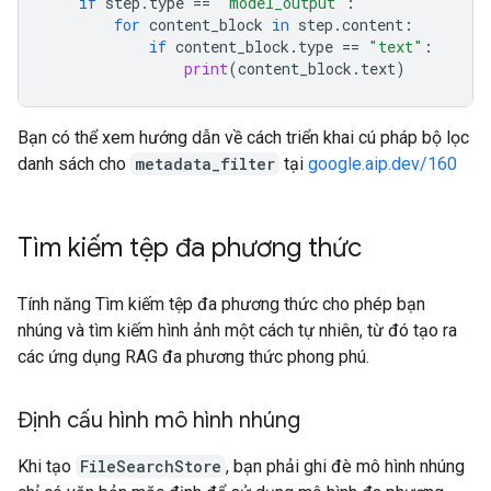
if
step
.
type
==
"model_output"
:
for
content_block
in
step
.
content
:
if
content_block
.
type
==
"text"
:
print
(
content_block
.
text
)
Bạn có thể xem hướng dẫn về cách triển khai cú pháp bộ lọc
danh sách cho
metadata_filter
tại
google.aip.dev/160
Tìm kiếm tệp đa phương thức
Tính năng Tìm kiếm tệp đa phương thức cho phép bạn
nhúng và tìm kiếm hình ảnh một cách tự nhiên, từ đó tạo ra
các ứng dụng RAG đa phương thức phong phú.
Định cấu hình mô hình nhúng
Khi tạo
FileSearchStore
, bạn phải ghi đè mô hình nhúng