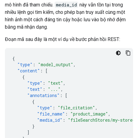
mô hình đã tham chiếu.
media_id
này vẫn tồn tại trong
nhiều lệnh gọi tìm kiếm, cho phép bạn truy xuất cùng một
hình ảnh một cách đáng tin cậy hoặc lưu vào bộ nhớ đệm
bằng mã nhận dạng.
Đoạn mã sau đây là một ví dụ về bước phản hồi REST:
{
"type"
:
"model_output"
,
"content"
:
[
{
"type"
:
"text"
,
"text"
:
"..."
,
"annotations"
:
[
{
"type"
:
"file_citation"
,
"file_name"
:
"product_image"
,
"media_id"
:
"fileSearchStores/my-store-1
}
]