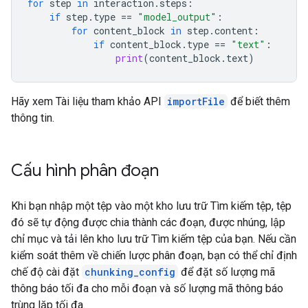
for
step
in
interaction
.
steps
:
if
step
.
type
==
"model_output"
:
for
content_block
in
step
.
content
:
if
content_block
.
type
==
"text"
:
print
(
content_block
.
text
)
Hãy xem Tài liệu tham khảo API
importFile
để biết thêm
thông tin.
Cấu hình phân đoạn
Khi bạn nhập một tệp vào một kho lưu trữ Tìm kiếm tệp, tệp
đó sẽ tự động được chia thành các đoạn, được nhúng, lập
chỉ mục và tải lên kho lưu trữ Tìm kiếm tệp của bạn. Nếu cần
kiểm soát thêm về chiến lược phân đoạn, bạn có thể chỉ định
chế độ cài đặt
chunking_config
để đặt số lượng mã
thông báo tối đa cho mỗi đoạn và số lượng mã thông báo
trùng lặp tối đa.