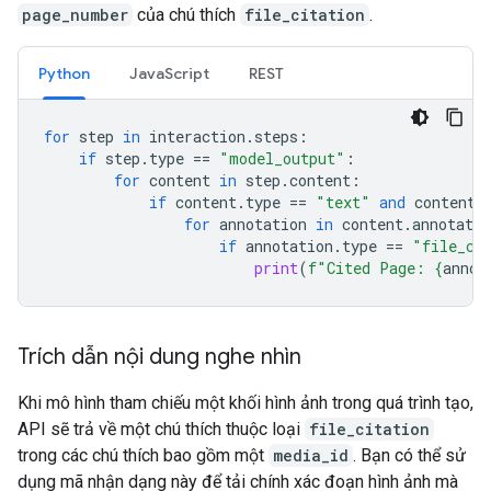
page_number
của chú thích
file_citation
.
Python
JavaScript
REST
for
step
in
interaction
.
steps
:
if
step
.
type
==
"model_output"
:
for
content
in
step
.
content
:
if
content
.
type
==
"text"
and
content
.
for
annotation
in
content
.
annotatio
if
annotation
.
type
==
"file_ci
print
(
f
"Cited Page: 
{
annot
Trích dẫn nội dung nghe nhìn
Khi mô hình tham chiếu một khối hình ảnh trong quá trình tạo,
API sẽ trả về một chú thích thuộc loại
file_citation
trong các chú thích bao gồm một
media_id
. Bạn có thể sử
dụng mã nhận dạng này để tải chính xác đoạn hình ảnh mà