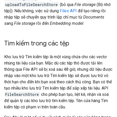
uploadToFileSearchStore
(bỏ qua
File storage
(Bộ nhớ
tệp)). Nếu không, việc sử dụng
Files API
để tạo riêng rồi
nhập tệp sẽ chuyển quy trình lập chỉ mục từ
Documents
sang
File storage
rồi đến
Embedding model
.
Tìm kiếm trong các tệp
Kho lưu trữ Tìm kiếm tệp là một vùng chứa cho các vectơ
nhúng tài liệu của bạn. Mặc dù các tệp thô được tải lên
thông qua File API sẽ bị xoá sau 48 giờ, nhưng dữ liệu được
nhập vào một kho lưu trữ Tìm kiếm tệp sẽ được lưu trữ vô
thời hạn cho đến khi bạn xoá theo cách thủ công. Bạn có thể
tạo nhiều kho lưu trữ Tìm kiếm tệp để sắp xếp tài liệu. API
FileSearchStore
cho phép bạn tạo, liệt kê, nhận và xoá
để quản lý các kho lưu trữ tìm kiếm tệp. Tên cửa hàng Tìm
kiếm tệp có phạm vi trên toàn cầu.