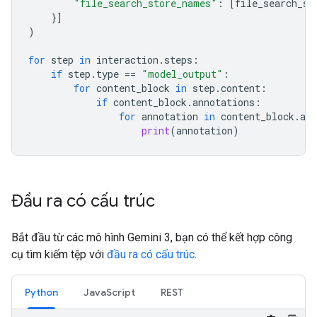
"file_search_store_names"
:
[
file_search_st
}]
)
for
step
in
interaction
.
steps
:
if
step
.
type
==
"model_output"
:
for
content_block
in
step
.
content
:
if
content_block
.
annotations
:
for
annotation
in
content_block
.
ann
print
(
annotation
)
Đầu ra có cấu trúc
Bắt đầu từ các mô hình Gemini 3, bạn có thể kết hợp công
cụ tìm kiếm tệp với
đầu ra có cấu trúc
.
Python
JavaScript
REST