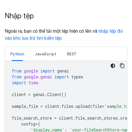
Nhập tệp
Ngoài ra, bạn có thể tải một tệp hiện có lên và
nhập tệp đó
vào kho lưu trữ tìm kiếm tệp
:
Python
JavaScript
REST
from
google
import
genai
from
google.genai
import
types
import
time
client
=
genai
.
Client
()
sample_file
=
client
.
files
.
upload
(
file
=
'sample.txt
file_search_store
=
client
.
file_search_stores
.
creat
config
=
{
'display_name'
:
'your-fileSearchStore-name