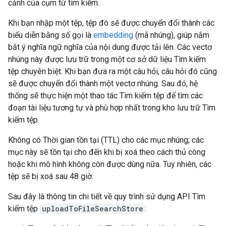
cảnh của cụm từ tìm kiếm.
Khi bạn nhập một tệp, tệp đó sẽ được chuyển đổi thành các
biểu diễn bằng số gọi là
embedding
(mã nhúng), giúp nắm
bắt ý nghĩa ngữ nghĩa của nội dung được tải lên. Các vectơ
nhúng này được lưu trữ trong một cơ sở dữ liệu Tìm kiếm
tệp chuyên biệt. Khi bạn đưa ra một câu hỏi, câu hỏi đó cũng
sẽ được chuyển đổi thành một vectơ nhúng. Sau đó, hệ
thống sẽ thực hiện một thao tác Tìm kiếm tệp để tìm các
đoạn tài liệu tương tự và phù hợp nhất trong kho lưu trữ Tìm
kiếm tệp.
Không có Thời gian tồn tại (TTL) cho các mục nhúng; các
mục này sẽ tồn tại cho đến khi bị xoá theo cách thủ công
hoặc khi mô hình không còn được dùng nữa. Tuy nhiên, các
tệp sẽ bị xoá sau 48 giờ.
Sau đây là thông tin chi tiết về quy trình sử dụng API Tìm
kiếm tệp
uploadToFileSearchStore
: