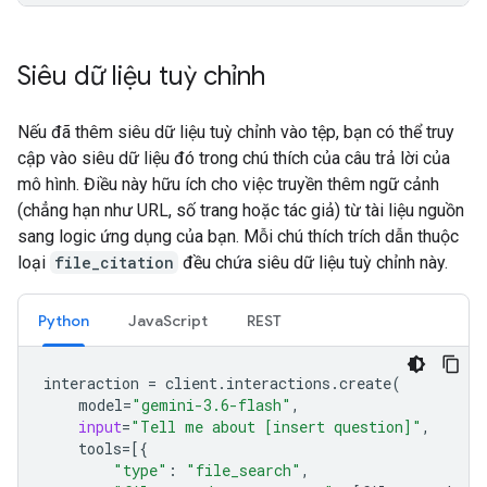
Siêu dữ liệu tuỳ chỉnh
Nếu đã thêm siêu dữ liệu tuỳ chỉnh vào tệp, bạn có thể truy
cập vào siêu dữ liệu đó trong chú thích của câu trả lời của
mô hình. Điều này hữu ích cho việc truyền thêm ngữ cảnh
(chẳng hạn như URL, số trang hoặc tác giả) từ tài liệu nguồn
sang logic ứng dụng của bạn. Mỗi chú thích trích dẫn thuộc
loại
file_citation
đều chứa siêu dữ liệu tuỳ chỉnh này.
Python
JavaScript
REST
interaction
=
client
.
interactions
.
create
(
model
=
"gemini-3.6-flash"
,
input
=
"Tell me about [insert question]"
,
tools
=
[{
"type"
:
"file_search"
,