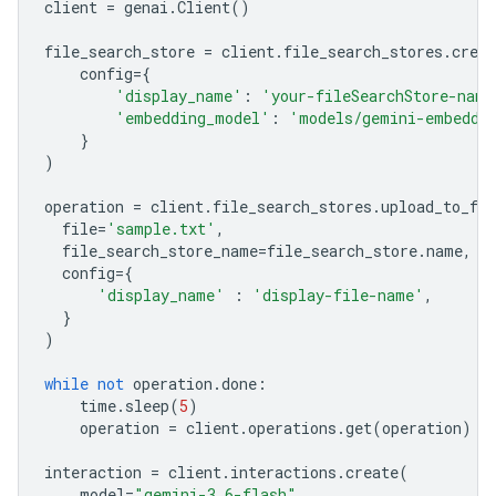
client
=
genai
.
Client
()
file_search_store
=
client
.
file_search_stores
.
creat
config
=
{
'display_name'
:
'your-fileSearchStore-name
'embedding_model'
:
'models/gemini-embeddi
}
)
operation
=
client
.
file_search_stores
.
upload_to_fil
file
=
'sample.txt'
,
file_search_store_name
=
file_search_store
.
name
,
config
=
{
'display_name'
:
'display-file-name'
,
}
)
while
not
operation
.
done
:
time
.
sleep
(
5
)
operation
=
client
.
operations
.
get
(
operation
)
interaction
=
client
.
interactions
.
create
(
model
=
"gemini-3.6-flash"
,