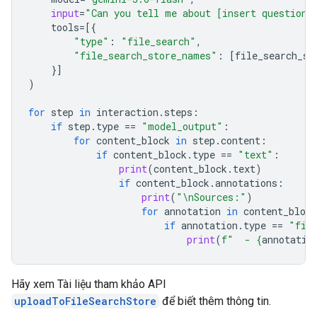
input
=
"Can you tell me about [insert question]
tools
=
[{
"type"
:
"file_search"
,
"file_search_store_names"
:
[
file_search_st
}]
)
for
step
in
interaction
.
steps
:
if
step
.
type
==
"model_output"
:
for
content_block
in
step
.
content
:
if
content_block
.
type
==
"text"
:
print
(
content_block
.
text
)
if
content_block
.
annotations
:
print
(
"
\n
Sources:"
)
for
annotation
in
content_block
if
annotation
.
type
==
"fil
print
(
f
"  - 
{
annotatio
Hãy xem Tài liệu tham khảo API
uploadToFileSearchStore
để biết thêm thông tin.