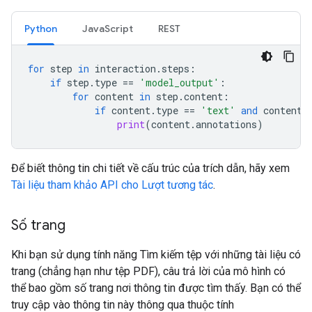
Python
JavaScript
REST
for
step
in
interaction
.
steps
:
if
step
.
type
==
'model_output'
:
for
content
in
step
.
content
:
if
content
.
type
==
'text'
and
content
.
print
(
content
.
annotations
)
Để biết thông tin chi tiết về cấu trúc của trích dẫn, hãy xem
Tài liệu tham khảo API cho Lượt tương tác
.
Số trang
Khi bạn sử dụng tính năng Tìm kiếm tệp với những tài liệu có
trang (chẳng hạn như tệp PDF), câu trả lời của mô hình có
thể bao gồm số trang nơi thông tin được tìm thấy. Bạn có thể
truy cập vào thông tin này thông qua thuộc tính