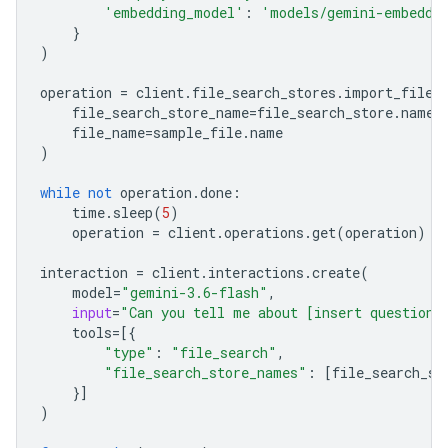
'embedding_model'
:
'models/gemini-embeddi
}
)
operation
=
client
.
file_search_stores
.
import_file
(
file_search_store_name
=
file_search_store
.
name
,
file_name
=
sample_file
.
name
)
while
not
operation
.
done
:
time
.
sleep
(
5
)
operation
=
client
.
operations
.
get
(
operation
)
interaction
=
client
.
interactions
.
create
(
model
=
"gemini-3.6-flash"
,
input
=
"Can you tell me about [insert question]
tools
=
[{
"type"
:
"file_search"
,
"file_search_store_names"
:
[
file_search_st
}]
)