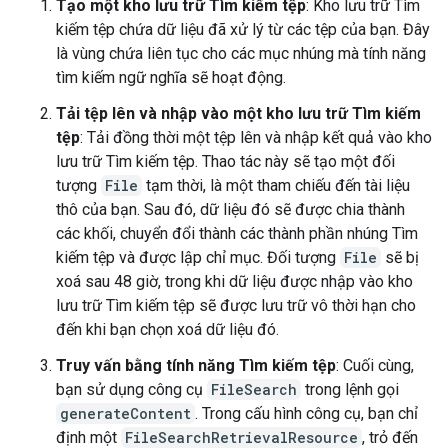
Tạo một kho lưu trữ Tìm kiếm tệp
: Kho lưu trữ Tìm
kiếm tệp chứa dữ liệu đã xử lý từ các tệp của bạn. Đây
là vùng chứa liên tục cho các mục nhúng mà tính năng
tìm kiếm ngữ nghĩa sẽ hoạt động.
Tải tệp lên và nhập vào một kho lưu trữ Tìm kiếm
tệp
: Tải đồng thời một tệp lên và nhập kết quả vào kho
lưu trữ Tìm kiếm tệp. Thao tác này sẽ tạo một đối
tượng
File
tạm thời, là một tham chiếu đến tài liệu
thô của bạn. Sau đó, dữ liệu đó sẽ được chia thành
các khối, chuyển đổi thành các thành phần nhúng Tìm
kiếm tệp và được lập chỉ mục. Đối tượng
File
sẽ bị
xoá sau 48 giờ, trong khi dữ liệu được nhập vào kho
lưu trữ Tìm kiếm tệp sẽ được lưu trữ vô thời hạn cho
đến khi bạn chọn xoá dữ liệu đó.
Truy vấn bằng tính năng Tìm kiếm tệp
: Cuối cùng,
bạn sử dụng công cụ
FileSearch
trong lệnh gọi
generateContent
. Trong cấu hình công cụ, bạn chỉ
định một
FileSearchRetrievalResource
, trỏ đến