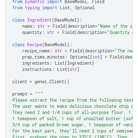
from
pydantic
import
BaseModel
,
Field
from
typing
import
List
,
Optional
class
Ingredient
(
BaseModel
):
name
:
str
=
Field
(
description
=
"Name of the ing
quantity
:
str
=
Field
(
description
=
"Quantity of
class
Recipe
(
BaseModel
):
recipe_name
:
str
=
Field
(
description
=
"The name
prep_time_minutes
:
Optional
[
int
]
=
Field
(
descr
ingredients
:
List
[
Ingredient
]
instructions
:
List
[
str
]
client
=
genai
.
Client
()
prompt
=
"""
Please extract the recipe from the following text.
The user wants to make delicious chocolate chip co
They need 2 and 1/4 cups of all-purpose flour, 1 t
1 teaspoon of salt, 1 cup of unsalted butter (soft
3/4 cup of packed brown sugar, 1 teaspoon of vanill
For the best part, they'll need 2 cups of semiswee
First, preheat the oven to 375°F (190°C). Then, in