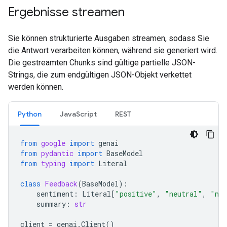
Ergebnisse streamen
Sie können strukturierte Ausgaben streamen, sodass Sie
die Antwort verarbeiten können, während sie generiert wird.
Die gestreamten Chunks sind gültige partielle JSON-
Strings, die zum endgültigen JSON-Objekt verkettet
werden können.
Python
JavaScript
REST
from
google
import
genai
from
pydantic
import
BaseModel
from
typing
import
Literal
class
Feedback
(
BaseModel
):
sentiment
:
Literal
[
"positive"
,
"neutral"
,
"neg
summary
:
str
client
=
genai
.
Client
()