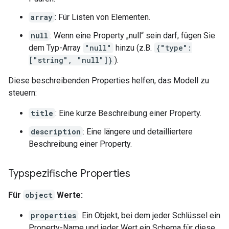
array
: Für Listen von Elementen.
null
: Wenn eine Property „null“ sein darf, fügen Sie
dem Typ-Array
"null"
hinzu (z.B.
{"type":
["string", "null"]}
).
Diese beschreibenden Properties helfen, das Modell zu
steuern:
title
: Eine kurze Beschreibung einer Property.
description
: Eine längere und detailliertere
Beschreibung einer Property.
Typspezifische Properties
Für
object
Werte:
properties
: Ein Objekt, bei dem jeder Schlüssel ein
Property-Name und jeder Wert ein Schema für diese