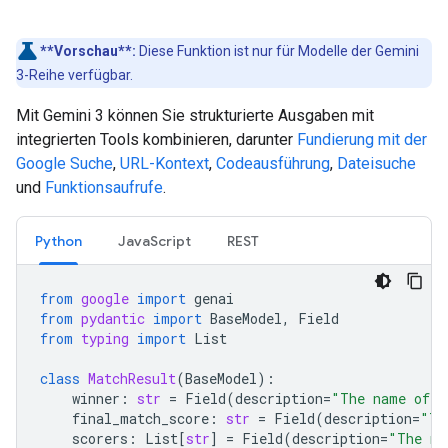
**Vorschau**:
Diese Funktion ist nur für Modelle der Gemini
3-Reihe verfügbar.
Mit Gemini 3 können Sie strukturierte Ausgaben mit
integrierten Tools kombinieren, darunter
Fundierung mit der
Google Suche
,
URL-Kontext
,
Codeausführung
,
Dateisuche
und
Funktionsaufrufe
.
Python
JavaScript
REST
from
google
import
genai
from
pydantic
import
BaseModel
,
Field
from
typing
import
List
class
MatchResult
(
BaseModel
):
winner
:
str
=
Field
(
description
=
"The name of t
final_match_score
:
str
=
Field
(
description
=
"Th
scorers
:
List
[
str
]
=
Field
(
description
=
"The na