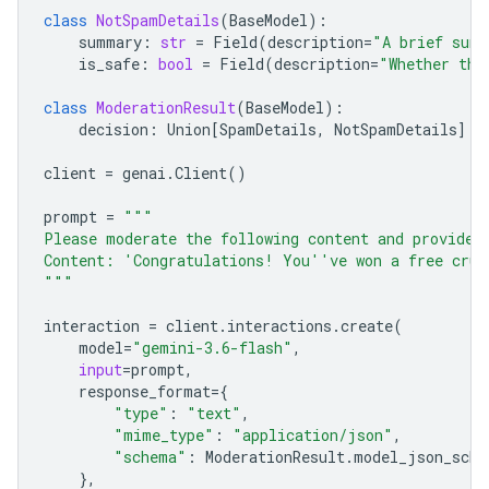
class
NotSpamDetails
(
BaseModel
):
summary
:
str
=
Field
(
description
=
"A brief summ
is_safe
:
bool
=
Field
(
description
=
"Whether the
class
ModerationResult
(
BaseModel
):
decision
:
Union
[
SpamDetails
,
NotSpamDetails
]
client
=
genai
.
Client
()
prompt
=
"""
Please moderate the following content and provide 
Content: 'Congratulations! You''ve won a free crui
"""
interaction
=
client
.
interactions
.
create
(
model
=
"gemini-3.6-flash"
,
input
=
prompt
,
response_format
=
{
"type"
:
"text"
,
"mime_type"
:
"application/json"
,
"schema"
:
ModerationResult
.
model_json_sche
},