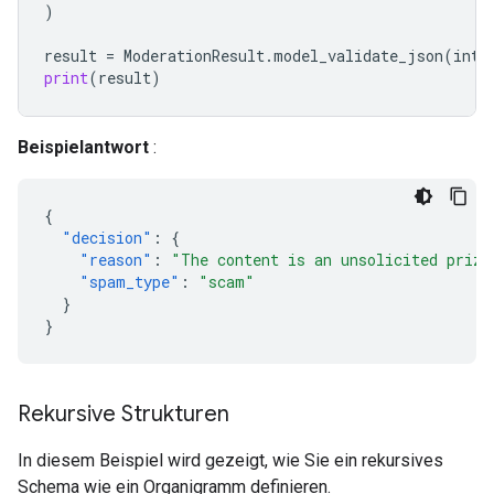
)
result
=
ModerationResult
.
model_validate_json
(
inte
print
(
result
)
Beispielantwort
:
{
"decision"
:
{
"reason"
:
"The content is an unsolicited prize
"spam_type"
:
"scam"
}
}
Rekursive Strukturen
In diesem Beispiel wird gezeigt, wie Sie ein rekursives
Schema wie ein Organigramm definieren.