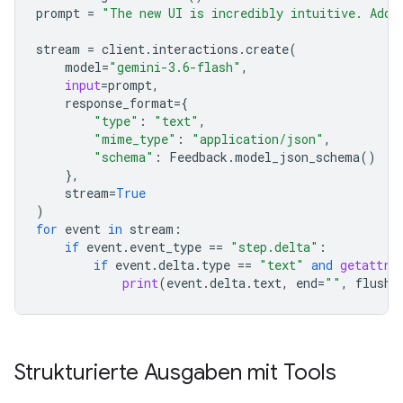
prompt
=
"The new UI is incredibly intuitive. Add 
stream
=
client
.
interactions
.
create
(
model
=
"gemini-3.6-flash"
,
input
=
prompt
,
response_format
=
{
"type"
:
"text"
,
"mime_type"
:
"application/json"
,
"schema"
:
Feedback
.
model_json_schema
()
},
stream
=
True
)
for
event
in
stream
:
if
event
.
event_type
==
"step.delta"
:
if
event
.
delta
.
type
==
"text"
and
getattr
(
print
(
event
.
delta
.
text
,
end
=
""
,
flush
=
Strukturierte Ausgaben mit Tools