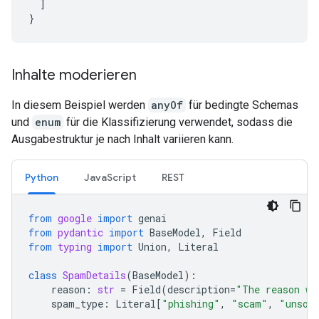
]
}
Inhalte moderieren
In diesem Beispiel werden
anyOf
für bedingte Schemas
und
enum
für die Klassifizierung verwendet, sodass die
Ausgabestruktur je nach Inhalt variieren kann.
Python
JavaScript
REST
from
google
import
genai
from
pydantic
import
BaseModel
,
Field
from
typing
import
Union
,
Literal
class
SpamDetails
(
BaseModel
):
reason
:
str
=
Field
(
description
=
"The reason wh
spam_type
:
Literal
[
"phishing"
,
"scam"
,
"unsol