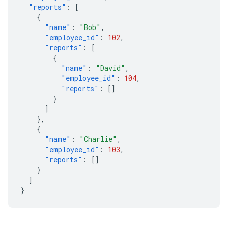
"reports"
:
[
{
"name"
:
"Bob"
,
"employee_id"
:
102
,
"reports"
:
[
{
"name"
:
"David"
,
"employee_id"
:
104
,
"reports"
:
[]
}
]
},
{
"name"
:
"Charlie"
,
"employee_id"
:
103
,
"reports"
:
[]
}
]
}