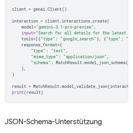
client
=
genai
.
Client
()
interaction
=
client
.
interactions
.
create
(
model
=
"gemini-3.1-pro-preview"
,
input
=
"Search for all details for the latest E
tools
=
[{
"type"
:
"google_search"
},
{
"type"
:
"u
response_format
=
{
"type"
:
"text"
,
"mime_type"
:
"application/json"
,
"schema"
:
MatchResult
.
model_json_schema
()
},
)
result
=
MatchResult
.
model_validate_json
(
interacti
print
(
result
)
JSON-Schema-Unterstützung