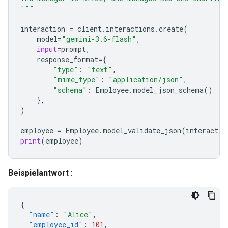
"""
interaction
=
client
.
interactions
.
create
(
model
=
"gemini-3.6-flash"
,
input
=
prompt
,
response_format
=
{
"type"
:
"text"
,
"mime_type"
:
"application/json"
,
"schema"
:
Employee
.
model_json_schema
()
},
)
employee
=
Employee
.
model_validate_json
(
interactio
print
(
employee
)
Beispielantwort
:
{
"name"
:
"Alice"
,
"employee_id"
:
101
,