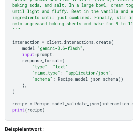
baking soda, and salt. In a large bowl, cream toge
until light and fluffy. Beat in the vanilla and eg
ingredients until just combined. Finally, stir in 
onto ungreased baking sheets and bake for 9 to 11 
"""
interaction
=
client
.
interactions
.
create
(
model
=
"gemini-3.6-flash"
,
input
=
prompt
,
response_format
=
{
"type"
:
"text"
,
"mime_type"
:
"application/json"
,
"schema"
:
Recipe
.
model_json_schema
()
},
)
recipe
=
Recipe
.
model_validate_json
(
interaction
.
ou
print
(
recipe
)
Beispielantwort
: