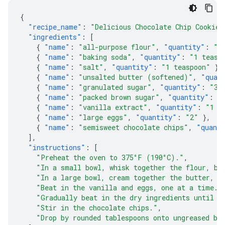
{
"recipe_name"
:
"Delicious Chocolate Chip Cookies
"ingredients"
:
[
{
"name"
:
"all-purpose flour"
,
"quantity"
:
"2
{
"name"
:
"baking soda"
,
"quantity"
:
"1 teasp
{
"name"
:
"salt"
,
"quantity"
:
"1 teaspoon"
},
{
"name"
:
"unsalted butter (softened)"
,
"quan
{
"name"
:
"granulated sugar"
,
"quantity"
:
"3/
{
"name"
:
"packed brown sugar"
,
"quantity"
:
"
{
"name"
:
"vanilla extract"
,
"quantity"
:
"1 t
{
"name"
:
"large eggs"
,
"quantity"
:
"2"
},
{
"name"
:
"semisweet chocolate chips"
,
"quant
],
"instructions"
:
[
"Preheat the oven to 375°F (190°C)."
,
"In a small bowl, whisk together the flour, ba
"In a large bowl, cream together the butter, g
"Beat in the vanilla and eggs, one at a time."
"Gradually beat in the dry ingredients until j
"Stir in the chocolate chips."
,
"Drop by rounded tablespoons onto ungreased ba