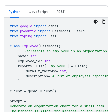
Python
JavaScript
REST
from
google
import
genai
from
pydantic
import
BaseModel
,
Field
from
typing
import
List
class
Employee
(
BaseModel
):
"""Represents an employee in an organization."
name
:
str
employee_id
:
int
reports
:
List
[
"Employee"
]
=
Field
(
default_factory
=
list
,
description
=
"A list of employees reporting
)
client
=
genai
.
Client
()
prompt
=
"""
Generate an organization chart for a small team.
The manager is Alice, who manages Bob and Charlie.