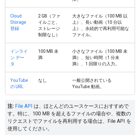
Cloud
2 GB（ファ
大きなファイル（100 MB 以
Storage
イルごと、
上）、長い動画（10 分以
登録
ストレージ
上）、永続的で再利用可能な
制限なし）
ファイル。
インライ
100 MB 未
小さなファイル（100 MB 未
ン デー
満
満）、短い時間（1 分未
タ
満）、1 回限りの入力。
YouTube
なし
一般公開されている
の URL
YouTube 動画。
注:
File API
は、ほとんどのユースケースにおすすめで
す。特に、100 MB を超えるファイルの場合や、複数の
リクエストでファイルを再利用する場合は、File API を
使用してください。