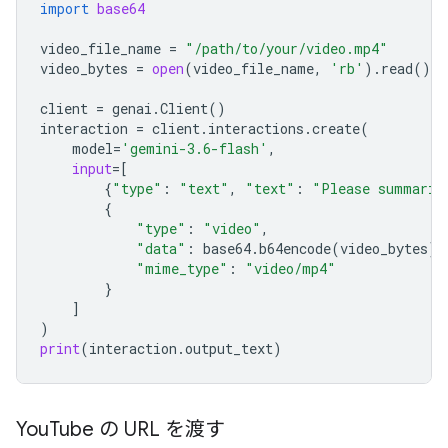
import
base64
video_file_name
=
"/path/to/your/video.mp4"
video_bytes
=
open
(
video_file_name
,
'rb'
)
.
read
()
client
=
genai
.
Client
()
interaction
=
client
.
interactions
.
create
(
model
=
'gemini-3.6-flash'
,
input
=
[
{
"type"
:
"text"
,
"text"
:
"Please summariz
{
"type"
:
"video"
,
"data"
:
base64
.
b64encode
(
video_bytes
)
.
"mime_type"
:
"video/mp4"
}
]
)
print
(
interaction
.
output_text
)
You
Tube の URL を渡す