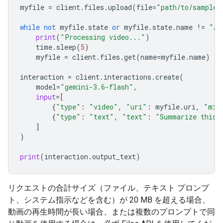
myfile
=
client
.
files
.
upload
(
file
=
"path/to/sample.
while
not
myfile
.
state
or
myfile
.
state
.
name
!=
"AC
print
(
"Processing video..."
)
time
.
sleep
(
5
)
myfile
=
client
.
files
.
get
(
name
=
myfile
.
name
)
interaction
=
client
.
interactions
.
create
(
model
=
"gemini-3.6-flash"
,
input
=
[
{
"type"
:
"video"
,
"uri"
:
myfile
.
uri
,
"mim
{
"type"
:
"text"
,
"text"
:
"Summarize this 
]
)
print
(
interaction
.
output_text
)
リクエストの合計サイズ（ファイル、テキスト プロンプ
ト、システム指示などを含む）が 20 MB を超える場合、
動画の再生時間が長い場合、または複数のプロンプトで同