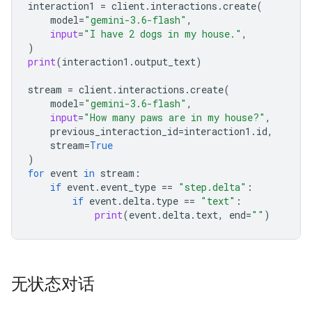
interaction1
=
client
.
interactions
.
create
(
model
=
"gemini-3.6-flash"
,
input
=
"I have 2 dogs in my house."
,
)
print
(
interaction1
.
output_text
)
stream
=
client
.
interactions
.
create
(
model
=
"gemini-3.6-flash"
,
input
=
"How many paws are in my house?"
,
previous_interaction_id
=
interaction1
.
id
,
stream
=
True
)
for
event
in
stream
:
if
event
.
event_type
==
"step.delta"
:
if
event
.
delta
.
type
==
"text"
:
print
(
event
.
delta
.
text
,
end
=
""
)
无状态对话