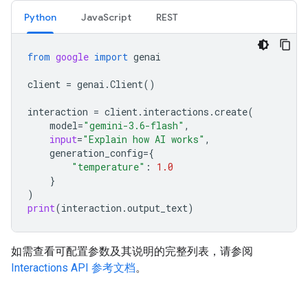
Python
JavaScript
REST
from
google
import
genai
client
=
genai
.
Client
()
interaction
=
client
.
interactions
.
create
(
model
=
"gemini-3.6-flash"
,
input
=
"Explain how AI works"
,
generation_config
=
{
"temperature"
:
1.0
}
)
print
(
interaction
.
output_text
)
如需查看可配置参数及其说明的完整列表，请参阅
Interactions API 参考文档
。