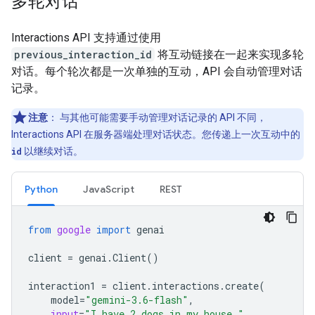
多轮对话
Interactions API 支持通过使用
previous_interaction_id
将互动链接在一起来实现多轮
对话。每个轮次都是一次单独的互动，API 会自动管理对话
记录。
注意
：
与其他可能需要手动管理对话记录的 API 不同，
Interactions API 在服务器端处理对话状态。您传递上一次互动中的
id
以继续对话。
Python
JavaScript
REST
from
google
import
genai
client
=
genai
.
Client
()
interaction1
=
client
.
interactions
.
create
(
model
=
"gemini-3.6-flash"
,
input
=
"I have 2 dogs in my house."
,