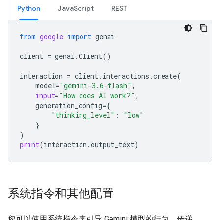
Python
JavaScript
REST
from
google
import
genai
client
=
genai
.
Client
()
interaction
=
client
.
interactions
.
create
(
model
=
"gemini-3.6-flash"
,
input
=
"How does AI work?"
,
generation_config
=
{
"thinking_level"
:
"low"
}
)
print
(
interaction
.
output_text
)
系统指令和其他配置
您可以使用系统指令来引导 Gemini 模型的行为。传递