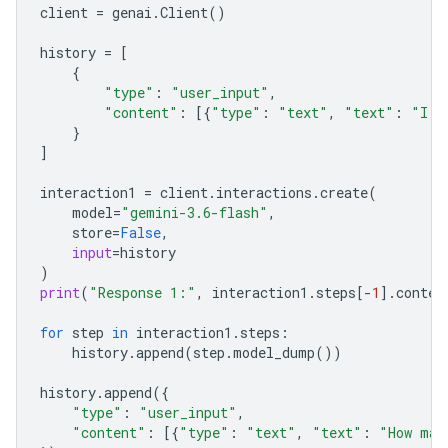
client
=
genai
.
Client
()
history
=
[
{
"type"
:
"user_input"
,
"content"
:
[{
"type"
:
"text"
,
"text"
:
"I h
}
]
interaction1
=
client
.
interactions
.
create
(
model
=
"gemini-3.6-flash"
,
store
=
False
,
input
=
history
)
print
(
"Response 1:"
,
interaction1
.
steps
[
-
1
]
.
conten
for
step
in
interaction1
.
steps
:
history
.
append
(
step
.
model_dump
())
history
.
append
({
"type"
:
"user_input"
,
"content"
:
[{
"type"
:
"text"
,
"text"
:
"How man