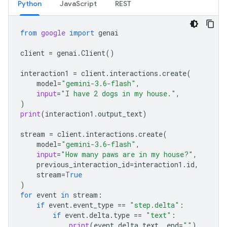
Python
JavaScript
REST
from
google
import
genai
client
=
genai
.
Client
()
interaction1
=
client
.
interactions
.
create
(
model
=
"gemini-3.6-flash"
,
input
=
"I have 2 dogs in my house."
,
)
print
(
interaction1
.
output_text
)
stream
=
client
.
interactions
.
create
(
model
=
"gemini-3.6-flash"
,
input
=
"How many paws are in my house?"
,
previous_interaction_id
=
interaction1
.
id
,
stream
=
True
)
for
event
in
stream
:
if
event
.
event_type
==
"step.delta"
:
if
event
.
delta
.
type
==
"text"
:
print
(
event
.
delta
.
text
,
end
=
""
)