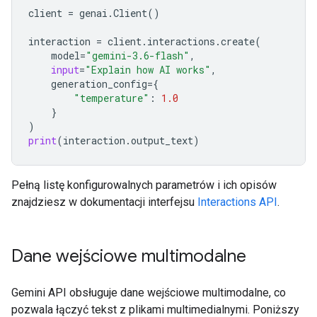
client
=
genai
.
Client
()
interaction
=
client
.
interactions
.
create
(
model
=
"gemini-3.6-flash"
,
input
=
"Explain how AI works"
,
generation_config
=
{
"temperature"
:
1.0
}
)
print
(
interaction
.
output_text
)
Pełną listę konfigurowalnych parametrów i ich opisów
znajdziesz w dokumentacji interfejsu
Interactions API
.
Dane wejściowe multimodalne
Gemini API obsługuje dane wejściowe multimodalne, co
pozwala łączyć tekst z plikami multimedialnymi. Poniższy