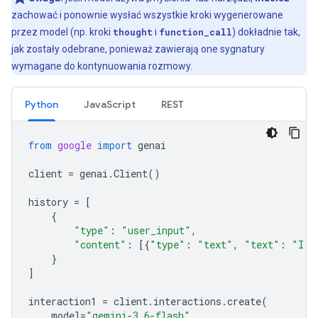
zachować i ponownie wysłać wszystkie kroki wygenerowane
przez model (np. kroki
thought
i
function_call
) dokładnie tak,
jak zostały odebrane, ponieważ zawierają one sygnatury
wymagane do kontynuowania rozmowy.
Python
JavaScript
REST
from
google
import
genai
client
=
genai
.
Client
()
history
=
[
{
"type"
:
"user_input"
,
"content"
:
[{
"type"
:
"text"
,
"text"
:
"I h
}
]
interaction1
=
client
.
interactions
.
create
(
model
=
"gemini-3.6-flash"
,