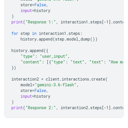
store
=
False
,
input
=
history
)
print
(
"Response 1:"
,
interaction1
.
steps
[
-
1
]
.
conten
for
step
in
interaction1
.
steps
:
history
.
append
(
step
.
model_dump
())
history
.
append
({
"type"
:
"user_input"
,
"content"
:
[{
"type"
:
"text"
,
"text"
:
"How man
})
interaction2
=
client
.
interactions
.
create
(
model
=
"gemini-3.6-flash"
,
store
=
False
,
input
=
history
)
print
(
"Response 2:"
,
interaction2
.
steps
[
-
1
]
.
conten