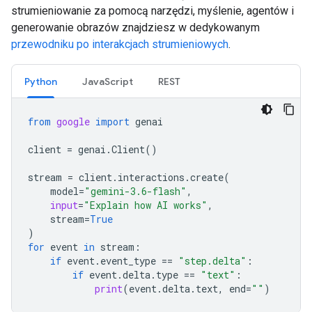
strumieniowanie za pomocą narzędzi, myślenie, agentów i
generowanie obrazów znajdziesz w dedykowanym
przewodniku po interakcjach strumieniowych
.
Python
JavaScript
REST
from
google
import
genai
client
=
genai
.
Client
()
stream
=
client
.
interactions
.
create
(
model
=
"gemini-3.6-flash"
,
input
=
"Explain how AI works"
,
stream
=
True
)
for
event
in
stream
:
if
event
.
event_type
==
"step.delta"
:
if
event
.
delta
.
type
==
"text"
:
print
(
event
.
delta
.
text
,
end
=
""
)