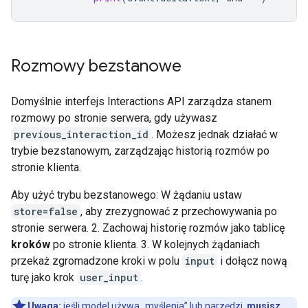
Rozmowy bezstanowe
Domyślnie interfejs Interactions API zarządza stanem
rozmowy po stronie serwera, gdy używasz
previous_interaction_id
. Możesz jednak działać w
trybie bezstanowym, zarządzając historią rozmów po
stronie klienta.
Aby użyć trybu bezstanowego: W żądaniu ustaw
store=false
, aby zrezygnować z przechowywania po
stronie serwera. 2. Zachowaj historię rozmów jako tablicę
kroków
po stronie klienta. 3. W kolejnych żądaniach
przekaż zgromadzone kroki w polu
input
i dołącz nową
turę jako krok
user_input
.
Uwaga:
jeśli model używa „myślenia” lub narzędzi,
musisz