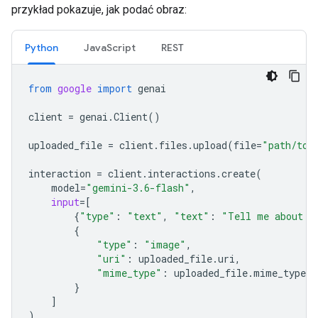
przykład pokazuje, jak podać obraz:
Python
JavaScript
REST
from
google
import
genai
client
=
genai
.
Client
()
uploaded_file
=
client
.
files
.
upload
(
file
=
"path/to/
interaction
=
client
.
interactions
.
create
(
model
=
"gemini-3.6-flash"
,
input
=
[
{
"type"
:
"text"
,
"text"
:
"Tell me about t
{
"type"
:
"image"
,
"uri"
:
uploaded_file
.
uri
,
"mime_type"
:
uploaded_file
.
mime_type
}
]
)