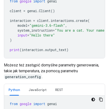
from
google
import
genai
client
=
genai
.
Client
()
interaction
=
client
.
interactions
.
create
(
model
=
"gemini-3.6-flash"
,
system_instruction
=
"You are a cat. Your name i
input
=
"Hello there"
)
print
(
interaction
.
output_text
)
Możesz też zastąpić domyślne parametry generowania,
takie jak temperatura, za pomocą parametru
generation_config
.
Python
JavaScript
REST
from
google
import
genai