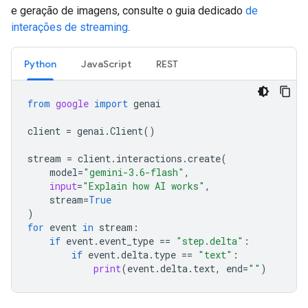
e geração de imagens, consulte o guia dedicado
de
interações de streaming
.
Python
JavaScript
REST
from
google
import
genai
client
=
genai
.
Client
()
stream
=
client
.
interactions
.
create
(
model
=
"gemini-3.6-flash"
,
input
=
"Explain how AI works"
,
stream
=
True
)
for
event
in
stream
:
if
event
.
event_type
==
"step.delta"
:
if
event
.
delta
.
type
==
"text"
:
print
(
event
.
delta
.
text
,
end
=
""
)