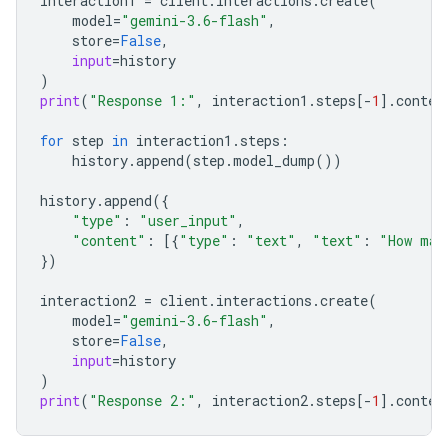
interaction1
=
client
.
interactions
.
create
(
model
=
"gemini-3.6-flash"
,
store
=
False
,
input
=
history
)
print
(
"Response 1:"
,
interaction1
.
steps
[
-
1
]
.
conten
for
step
in
interaction1
.
steps
:
history
.
append
(
step
.
model_dump
())
history
.
append
({
"type"
:
"user_input"
,
"content"
:
[{
"type"
:
"text"
,
"text"
:
"How man
})
interaction2
=
client
.
interactions
.
create
(
model
=
"gemini-3.6-flash"
,
store
=
False
,
input
=
history
)
print
(
"Response 2:"
,
interaction2
.
steps
[
-
1
]
.
conten