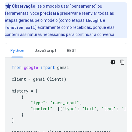
Observação:
se o modelo usar "pensamento" ou
ferramentas, você
precisará
preservar e reenviar todas as
etapas geradas pelo modelo (como etapas
thought
e
function_call
) exatamente como recebidas, porque elas
contêm assinaturas necessárias para continuar a conversa.
Python
JavaScript
REST
from
google
import
genai
client
=
genai
.
Client
()
history
=
[
{
"type"
:
"user_input"
,
"content"
:
[{
"type"
:
"text"
,
"text"
:
"I h
}
]