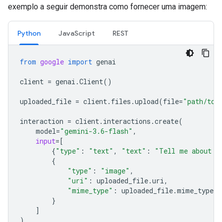
exemplo a seguir demonstra como fornecer uma imagem:
Python
JavaScript
REST
from
google
import
genai
client
=
genai
.
Client
()
uploaded_file
=
client
.
files
.
upload
(
file
=
"path/to/
interaction
=
client
.
interactions
.
create
(
model
=
"gemini-3.6-flash"
,
input
=
[
{
"type"
:
"text"
,
"text"
:
"Tell me about t
{
"type"
:
"image"
,
"uri"
:
uploaded_file
.
uri
,
"mime_type"
:
uploaded_file
.
mime_type
}
]
)