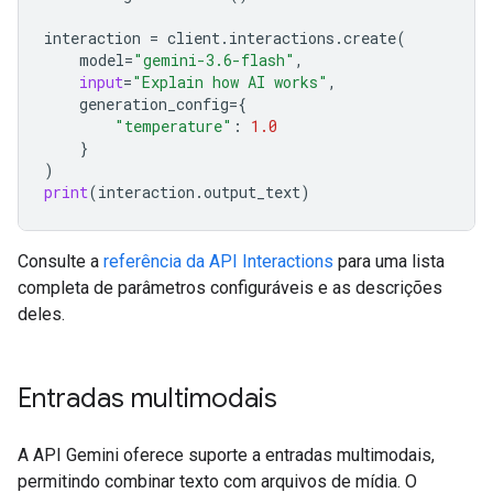
interaction
=
client
.
interactions
.
create
(
model
=
"gemini-3.6-flash"
,
input
=
"Explain how AI works"
,
generation_config
=
{
"temperature"
:
1.0
}
)
print
(
interaction
.
output_text
)
Consulte a
referência da API Interactions
para uma lista
completa de parâmetros configuráveis e as descrições
deles.
Entradas multimodais
A API Gemini oferece suporte a entradas multimodais,
permitindo combinar texto com arquivos de mídia. O