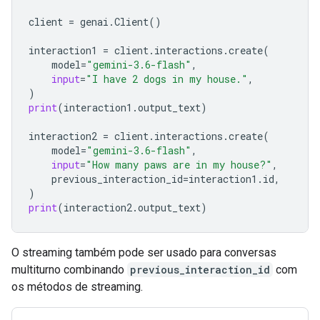
client
=
genai
.
Client
()
interaction1
=
client
.
interactions
.
create
(
model
=
"gemini-3.6-flash"
,
input
=
"I have 2 dogs in my house."
,
)
print
(
interaction1
.
output_text
)
interaction2
=
client
.
interactions
.
create
(
model
=
"gemini-3.6-flash"
,
input
=
"How many paws are in my house?"
,
previous_interaction_id
=
interaction1
.
id
,
)
print
(
interaction2
.
output_text
)
O streaming também pode ser usado para conversas
multiturno combinando
previous_interaction_id
com
os métodos de streaming.