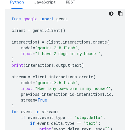
Python
JavaScript
REST
from
google
import
genai
client
=
genai
.
Client
()
interaction1
=
client
.
interactions
.
create
(
model
=
"gemini-3.6-flash"
,
input
=
"I have 2 dogs in my house."
,
)
print
(
interaction1
.
output_text
)
stream
=
client
.
interactions
.
create
(
model
=
"gemini-3.6-flash"
,
input
=
"How many paws are in my house?"
,
previous_interaction_id
=
interaction1
.
id
,
stream
=
True
)
for
event
in
stream
:
if
event
.
event_type
==
"step.delta"
:
if
event
.
delta
.
type
==
"text"
:
print
(
event
.
delta
.
text
,
end
=
""
)