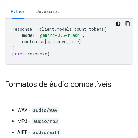
Python
JavaScript
response
=
client
.
models
.
count_tokens
(
model
=
"gemini-3.6-flash"
,
contents
=
[
uploaded_file
]
)
print
(
response
)
Formatos de áudio compatíveis
WAV -
audio/wav
MP3 -
audio/mp3
AIFF -
audio/aiff