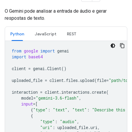
O Gemini pode analisar a entrada de áudio e gerar
respostas de texto.
Python
JavaScript
REST
from
google
import
genai
import
base64
client
=
genai
.
Client
()
uploaded_file
=
client
.
files
.
upload
(
file
=
"path/to/
interaction
=
client
.
interactions
.
create
(
model
=
"gemini-3.6-flash"
,
input
=
[
{
"type"
:
"text"
,
"text"
:
"Describe this a
{
"type"
:
"audio"
,
"uri"
:
uploaded_file
.
uri
,