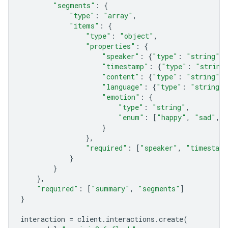
"segments"
:
{
"type"
:
"array"
,
"items"
:
{
"type"
:
"object"
,
"properties"
:
{
"speaker"
:
{
"type"
:
"string"
},
"timestamp"
:
{
"type"
:
"string
"content"
:
{
"type"
:
"string"
},
"language"
:
{
"type"
:
"string"
}
"emotion"
:
{
"type"
:
"string"
,
"enum"
:
[
"happy"
,
"sad"
,
}
},
"required"
:
[
"speaker"
,
"timestam
}
}
},
"required"
:
[
"summary"
,
"segments"
]
}
interaction
=
client
.
interactions
.
create
(