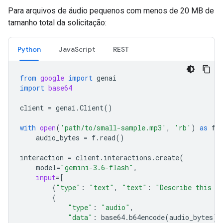
Para arquivos de áudio pequenos com menos de 20 MB de
tamanho total da solicitação:
Python
JavaScript
REST
from
google
import
genai
import
base64
client
=
genai
.
Client
()
with
open
(
'path/to/small-sample.mp3'
,
'rb'
)
as
f
:
audio_bytes
=
f
.
read
()
interaction
=
client
.
interactions
.
create
(
model
=
"gemini-3.6-flash"
,
input
=
[
{
"type"
:
"text"
,
"text"
:
"Describe this a
{
"type"
:
"audio"
,
"data"
:
base64
.
b64encode
(
audio_bytes
)
.