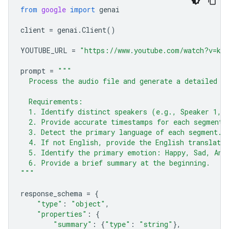
from
google
import
genai
client
=
genai
.
Client
()
YOUTUBE_URL
=
"https://www.youtube.com/watch?v=ku-
prompt
=
"""
  Process the audio file and generate a detailed t
  Requirements:
  1. Identify distinct speakers (e.g., Speaker 1, 
  2. Provide accurate timestamps for each segment 
  3. Detect the primary language of each segment.
  4. If not English, provide the English translatio
  5. Identify the primary emotion: Happy, Sad, Ang
  6. Provide a brief summary at the beginning.
"""
response_schema
=
{
"type"
:
"object"
,
"properties"
:
{
"summary"
:
{
"type"
:
"string"
},