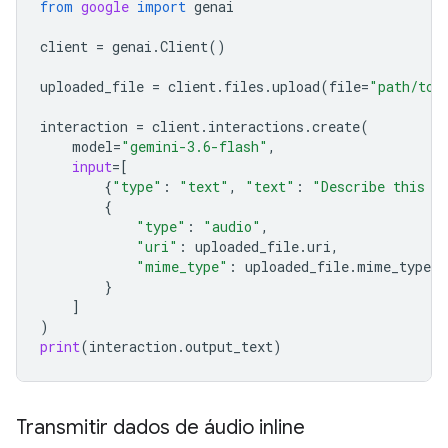
from
google
import
genai
client
=
genai
.
Client
()
uploaded_file
=
client
.
files
.
upload
(
file
=
"path/to/
interaction
=
client
.
interactions
.
create
(
model
=
"gemini-3.6-flash"
,
input
=
[
{
"type"
:
"text"
,
"text"
:
"Describe this a
{
"type"
:
"audio"
,
"uri"
:
uploaded_file
.
uri
,
"mime_type"
:
uploaded_file
.
mime_type
}
]
)
print
(
interaction
.
output_text
)
Transmitir dados de áudio inline