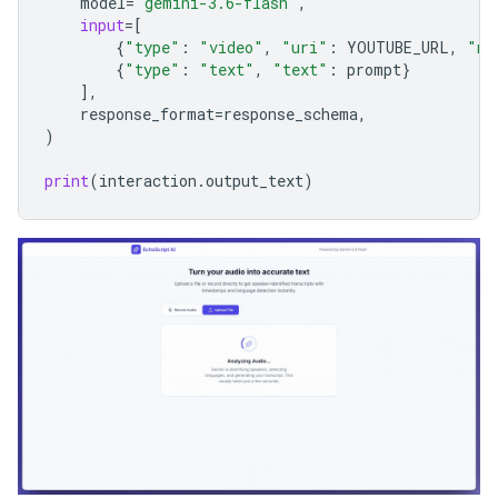
model
=
"gemini-3.6-flash"
,
input
=
[
{
"type"
:
"video"
,
"uri"
:
YOUTUBE_URL
,
"mi
{
"type"
:
"text"
,
"text"
:
prompt
}
],
response_format
=
response_schema
,
)
print
(
interaction
.
output_text
)