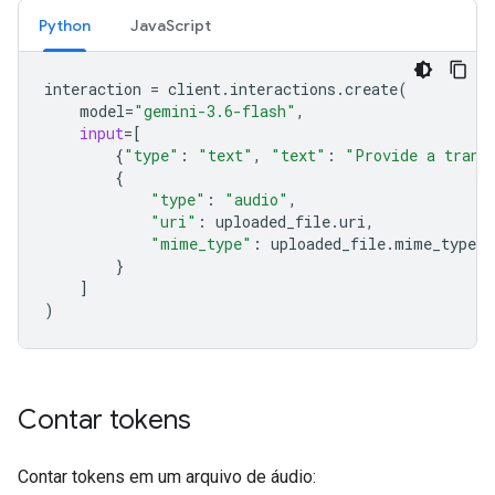
Python
JavaScript
interaction
=
client
.
interactions
.
create
(
model
=
"gemini-3.6-flash"
,
input
=
[
{
"type"
:
"text"
,
"text"
:
"Provide a trans
{
"type"
:
"audio"
,
"uri"
:
uploaded_file
.
uri
,
"mime_type"
:
uploaded_file
.
mime_type
}
]
)
Contar tokens
Contar tokens em um arquivo de áudio: