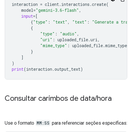
interaction
=
client
.
interactions
.
create
(
model
=
"gemini-3.6-flash"
,
input
=
[
{
"type"
:
"text"
,
"text"
:
"Generate a tran
{
"type"
:
"audio"
,
"uri"
:
uploaded_file
.
uri
,
"mime_type"
:
uploaded_file
.
mime_type
}
]
)
print
(
interaction
.
output_text
)
Consultar carimbos de data
/
hora
Use o formato
MM:SS
para referenciar seções específicas: