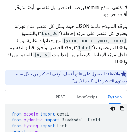
لا تكتفي نماذج Gemini برصد العناصر، بل تقسمها أيضًا وتوفّر
أقنعة حدودها.
يتوقّع النموذج قائمة JSON، حيث يمثّل كل عنصر قناع تجزئة.
يحتوي كل عنصر على مربّع إحاطة ("
box_2d
") بالتنسيق
[ymin, xmin, ymax, xmax]
مع إحداثيات عادية بين 0
و1000، وتصنيف ("
label
") يحدّد العنصر، وأخيرًا قناع التقسيم
داخل مربّع الإحاطة كمضلّع من إحداثيات
[x, y]
العادية بين 0
و1000.
ملاحظة:
للحصول على نتائج أفضل، أوقِف
التفكير
من خلال ضبط
مستوى التفكير على "الحد الأدنى".
REST
JavaScript
Python
from
google
import
genai
from
pydantic
import
BaseModel
,
Field
from
typing
import
List
import
json