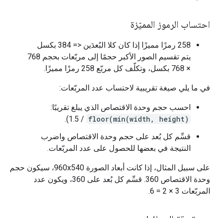
احتساب الرموز المميّزة
‫258 رمزًا مميزًا إذا كان كلا البُعدَين <= 384 بكسل
يتم تقسيم الصور الأكبر حجمًا إلى مربّعات بحجم 768
× 768 بكسل، وتكلّف كل مربّع 258 رمزًا مميزًا.
في ما يلي صيغة تقريبية لاحتساب عدد المربّعات:
احسب حجم وحدة الاقتصاص الذي يبلغ تقريبًا:
/ 1.5).
floor(min(width, height)
قسِّم كل بُعد على حجم وحدة الاقتصاص واضرب
النتيجة في بعضها للحصول على عدد المربّعات.
على سبيل المثال، إذا كانت أبعاد الصورة 960x540، سيكون حجم
وحدة الاقتصاص 360. قسِّم كل بُعد على 360، ويكون عدد
المربّعات 3 × 2 = 6.