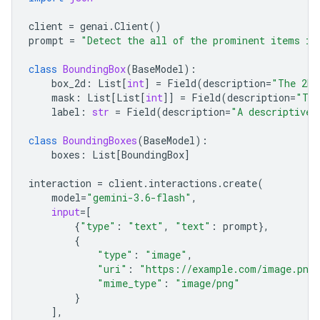
client
=
genai
.
Client
()
prompt
=
"Detect the all of the prominent items in
class
BoundingBox
(
BaseModel
):
box_2d
:
List
[
int
]
=
Field
(
description
=
"The 2D 
mask
:
List
[
List
[
int
]]
=
Field
(
description
=
"The
label
:
str
=
Field
(
description
=
"A descriptive 
class
BoundingBoxes
(
BaseModel
):
boxes
:
List
[
BoundingBox
]
interaction
=
client
.
interactions
.
create
(
model
=
"gemini-3.6-flash"
,
input
=
[
{
"type"
:
"text"
,
"text"
:
prompt
},
{
"type"
:
"image"
,
"uri"
:
"https://example.com/image.png
"mime_type"
:
"image/png"
}
],