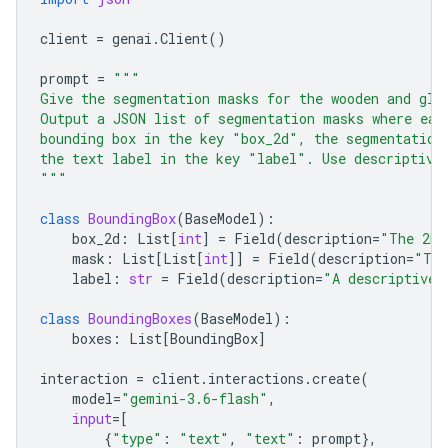
client
=
genai
.
Client
()
prompt
=
"""
Give the segmentation masks for the wooden and gla
Output a JSON list of segmentation masks where eac
bounding box in the key "box_2d", the segmentation
the text label in the key "label". Use descriptive
"""
class
BoundingBox
(
BaseModel
):
box_2d
:
List
[
int
]
=
Field
(
description
=
"The 2D 
mask
:
List
[
List
[
int
]]
=
Field
(
description
=
"The
label
:
str
=
Field
(
description
=
"A descriptive 
class
BoundingBoxes
(
BaseModel
):
boxes
:
List
[
BoundingBox
]
interaction
=
client
.
interactions
.
create
(
model
=
"gemini-3.6-flash"
,
input
=
[
{
"type"
:
"text"
,
"text"
:
prompt
},