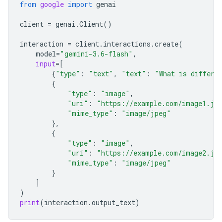
from
google
import
genai
client
=
genai
.
Client
()
interaction
=
client
.
interactions
.
create
(
model
=
"gemini-3.6-flash"
,
input
=
[
{
"type"
:
"text"
,
"text"
:
"What is differe
{
"type"
:
"image"
,
"uri"
:
"https://example.com/image1.jp
"mime_type"
:
"image/jpeg"
},
{
"type"
:
"image"
,
"uri"
:
"https://example.com/image2.jp
"mime_type"
:
"image/jpeg"
}
]
)
print
(
interaction
.
output_text
)