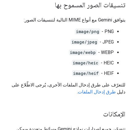
تنسيقات الصور المسموح بها
يتوافق Gemini مع أنواع MIME التالية لتنسيقات الصور:
image/png
‫PNG -
image/jpeg
JPEG -
image/webp
WEBP -
image/heic
HEIC -
image/heif
HEIF -
للتعرّف على طرق إدخال الملفات الأخرى، يُرجى الاطّلاع على
دليل
طرق إدخال الملفات
.
الإمكانات
تتضمّن جميع إصدارات نماذج Gemini وسائط متعددة ويمكن