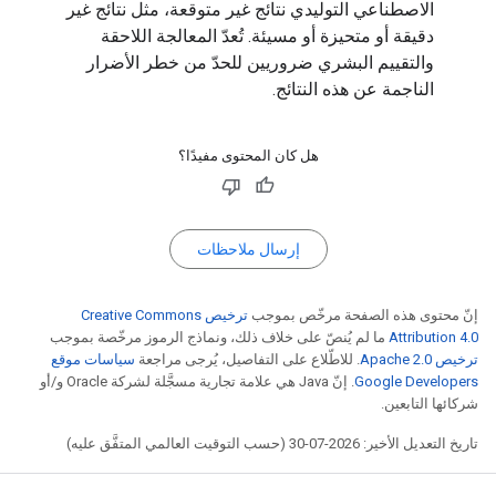
الاصطناعي التوليدي نتائج غير متوقعة، مثل نتائج غير
دقيقة أو متحيزة أو مسيئة. تُعدّ المعالجة اللاحقة
والتقييم البشري ضروريين للحدّ من خطر الأضرار
الناجمة عن هذه النتائج.
هل كان المحتوى مفيدًا؟
إرسال ملاحظات
إنّ محتوى هذه الصفحة مرخّص بموجب
ترخيص Creative Commons
Attribution 4.0‏
ما لم يُنصّ على خلاف ذلك، ونماذج الرموز مرخّصة بموجب
ترخيص Apache 2.0‏
. للاطّلاع على التفاصيل، يُرجى مراجعة
سياسات موقع
Google Developers‏
. إنّ Java هي علامة تجارية مسجَّلة لشركة Oracle و/أو
شركائها التابعين.
تاريخ التعديل الأخير: 2026-07-30 (حسب التوقيت العالمي المتفَّق عليه)