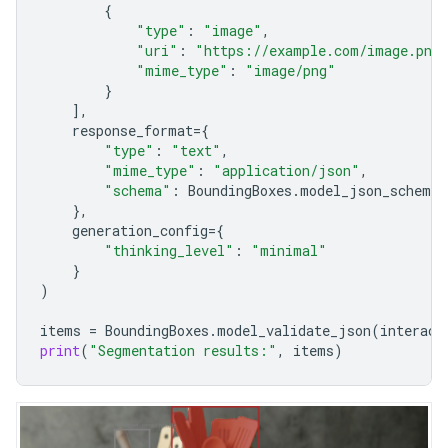
{
"type"
:
"image"
,
"uri"
:
"https://example.com/image.png
"mime_type"
:
"image/png"
}
],
response_format
=
{
"type"
:
"text"
,
"mime_type"
:
"application/json"
,
"schema"
:
BoundingBoxes
.
model_json_schema
(
},
generation_config
=
{
"thinking_level"
:
"minimal"
}
)
items
=
BoundingBoxes
.
model_validate_json
(
interact
print
(
"Segmentation results:"
,
items
)