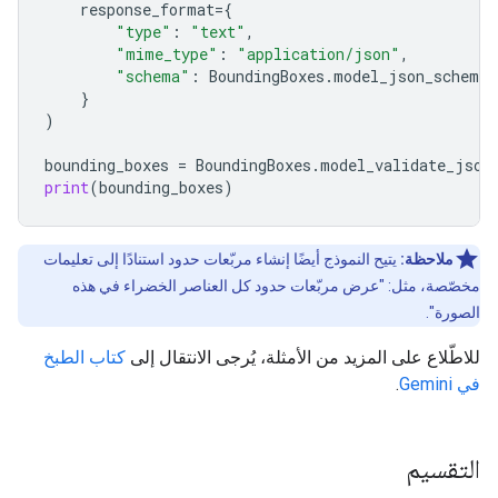
response_format
=
{
"type"
:
"text"
,
"mime_type"
:
"application/json"
,
"schema"
:
BoundingBoxes
.
model_json_schema
(
}
)
bounding_boxes
=
BoundingBoxes
.
model_validate_json
print
(
bounding_boxes
)
ملاحظة:
يتيح النموذج أيضًا إنشاء مربّعات حدود استنادًا إلى تعليمات
مخصّصة، مثل: "عرض مربّعات حدود كل العناصر الخضراء في هذه
الصورة".
للاطّلاع على المزيد من الأمثلة، يُرجى الانتقال إلى
كتاب الطبخ
في Gemini
.
التقسيم