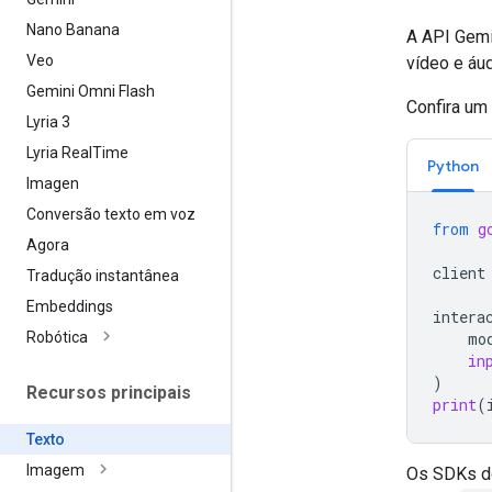
Nano Banana
A API Gemi
Veo
vídeo e áud
Gemini Omni Flash
Confira um
Lyria 3
Lyria Real
Time
Python
Imagen
Conversão texto em voz
from
g
Agora
client
Tradução instantânea
Embeddings
intera
Robótica
mo
in
)
Recursos principais
print
(
Texto
Imagem
Os SDKs do