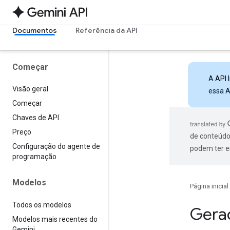
Documentos
Referência da API
Começar
A
API 
Visão geral
essa A
Começar
Chaves de API
Preço
de conteúdo
Configuração do agente de
podem ter e
programação
Modelos
Página inicial
Todos os modelos
Gera
Modelos mais recentes do
Gemini