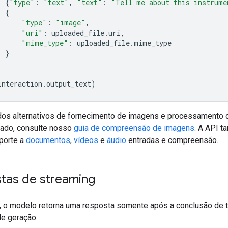
{
"type"
:
"text"
,
"text"
:
"Tell me about this instrume
{
"type"
:
"image"
,
"uri"
:
uploaded_file
.
uri
,
"mime_type"
:
uploaded_file
.
mime_type
}
interaction
.
output_text
)
os alternativos de fornecimento de imagens e processamento
ado, consulte nosso
guia de compreensão de imagens
. A API 
porte a
documentos
,
vídeos
e
áudio
entradas e compreensão.
tas de streaming
, o modelo retorna uma resposta somente após a conclusão de 
e geração.