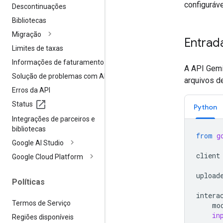
configuráv
Descontinuações
Bibliotecas
Migração
Entrad
Limites de taxas
Informações de faturamento
A API Gemi
Solução de problemas com APIs
arquivos d
Erros da API
Status
Python
Integrações de parceiros e
bibliotecas
from
g
Google AI Studio
client
Google Cloud Platform
upload
Políticas
intera
Termos de Serviço
mo
in
Regiões disponíveis