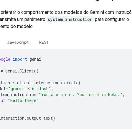
orientar o comportamento dos modelos do Gemini com instruç
ransmita um parâmetro
system_instruction
para configurar o
ento do modelo.
JavaScript
REST
oogle
import
genai
=
genai
.
Client
()
ction
=
client
.
interactions
.
create
(
del
=
"gemini-3.6-flash"
,
stem_instruction
=
"You are a cat. Your name is Neko."
,
put
=
"Hello there"
interaction
.
output_text
)