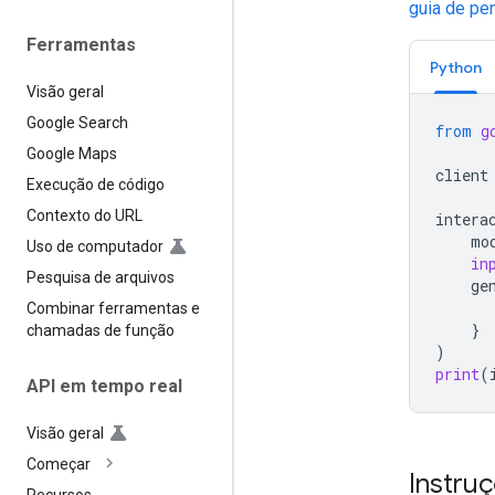
guia de p
Ferramentas
Python
Visão geral
Google Search
from
g
Google Maps
client
Execução de código
Contexto do URL
intera
mo
Uso de computador
in
Pesquisa de arquivos
ge
Combinar ferramentas e
}
chamadas de função
)
print
(
API em tempo real
Visão geral
Começar
Instru