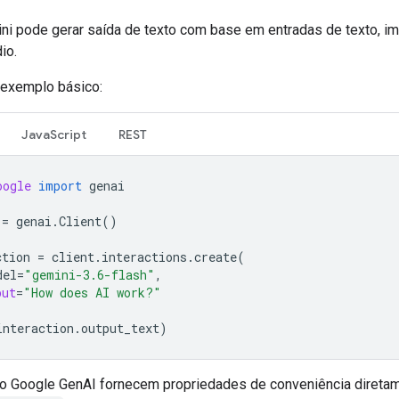
ni pode gerar saída de texto com base em entradas de texto, i
io.
 exemplo básico:
JavaScript
REST
oogle
import
genai
=
genai
.
Client
()
ction
=
client
.
interactions
.
create
(
del
=
"gemini-3.6-flash"
,
put
=
"How does AI work?"
interaction
.
output_text
)
 Google GenAI fornecem propriedades de conveniência direta