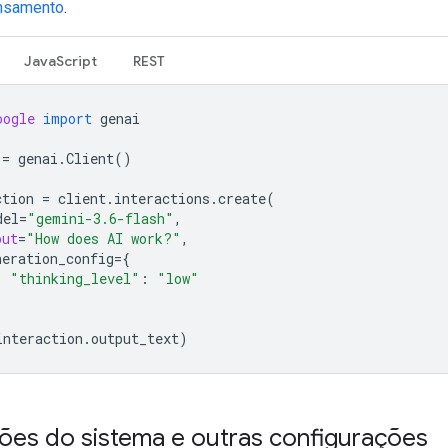
ensamento
.
JavaScript
REST
oogle
import
genai
=
genai
.
Client
()
ction
=
client
.
interactions
.
create
(
del
=
"gemini-3.6-flash"
,
put
=
"How does AI work?"
,
neration_config
=
{
"thinking_level"
:
"low"
interaction
.
output_text
)
ções do sistema e outras configurações