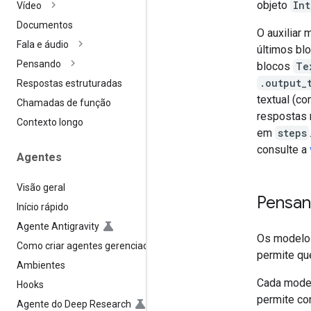
objeto
Int
Vídeo
Documentos
O auxiliar
Fala e áudio
últimos bl
Pensando
blocos
Te
.output_
Respostas estruturadas
textual (c
Chamadas de função
respostas 
Contexto longo
em
steps
consulte a
Agentes
Visão geral
Pensan
Início rápido
Agente Antigravity
Os modelo
Como criar agentes gerenciados
permite qu
Ambientes
Cada model
Hooks
permite con
Agente do Deep Research