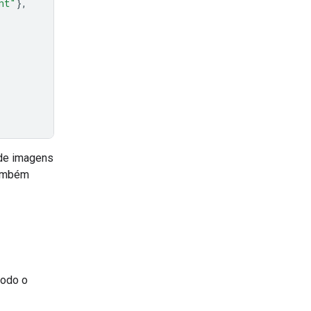
nt"
},
 de imagens
também
todo o