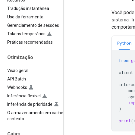
Recursos
Tradução instantânea
Você pode 
Uso da ferramenta
sistema. T
Gerenciamento de sessões
comportam
Tokens temporários
Práticas recomendadas
Python
Otimização
from
g
Visão geral
client
API Batch
intera
Webhooks
mo
Inferência flexível
sy
in
Inferência de prioridade
)
O armazenamento em cache de
contexto
print
(
Guias