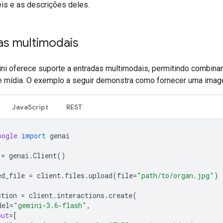
eis e as descrições deles.
as multimodais
ni oferece suporte a entradas multimodais, permitindo combina
e mídia. O exemplo a seguir demonstra como fornecer uma imag
JavaScript
REST
oogle
import
genai
=
genai
.
Client
()
ed_file
=
client
.
files
.
upload
(
file
=
"path/to/organ.jpg"
)
ction
=
client
.
interactions
.
create
(
del
=
"gemini-3.6-flash"
,
put
=
[