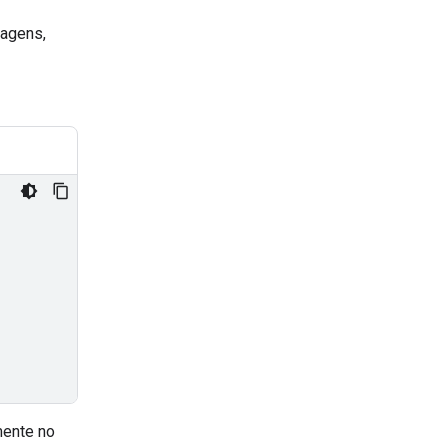
magens,
mente no