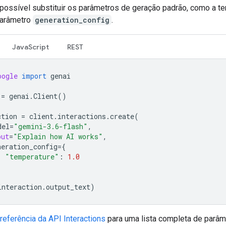
ossível substituir os parâmetros de geração padrão, como a te
parâmetro
generation_config
.
JavaScript
REST
oogle
import
genai
=
genai
.
Client
()
ction
=
client
.
interactions
.
create
(
del
=
"gemini-3.6-flash"
,
put
=
"Explain how AI works"
,
neration_config
=
{
"temperature"
:
1.0
interaction
.
output_text
)
referência da API Interactions
para uma lista completa de parâm