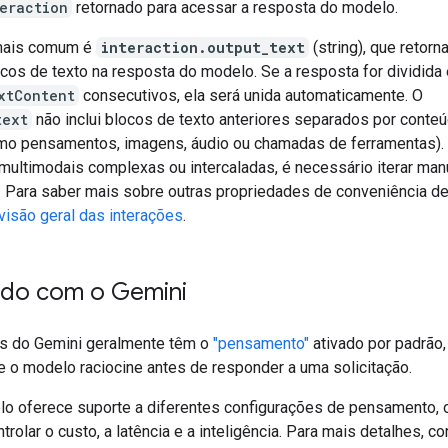
eraction
retornado para acessar a resposta do modelo.
 mais comum é
interaction.output_text
(string), que retorn
ocos de texto na resposta do modelo. Se a resposta for dividida
xtContent
consecutivos, ela será unida automaticamente. O
text
não inclui blocos de texto anteriores separados por conte
omo pensamentos, imagens, áudio ou chamadas de ferramentas).
multimodais complexas ou intercaladas, é necessário iterar ma
. Para saber mais sobre outras propriedades de conveniência de
visão geral das interações
.
do com o Gemini
s do Gemini geralmente têm o
"pensamento"
ativado por padrão,
e o modelo raciocine antes de responder a uma solicitação.
o oferece suporte a diferentes configurações de pensamento, 
trolar o custo, a latência e a inteligência. Para mais detalhes, co