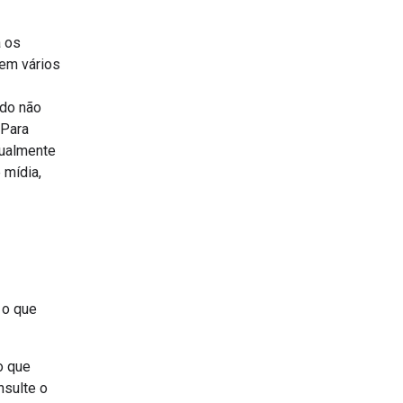
a os
 em vários
údo não
 Para
nualmente
 mídia,
 o que
o que
nsulte o