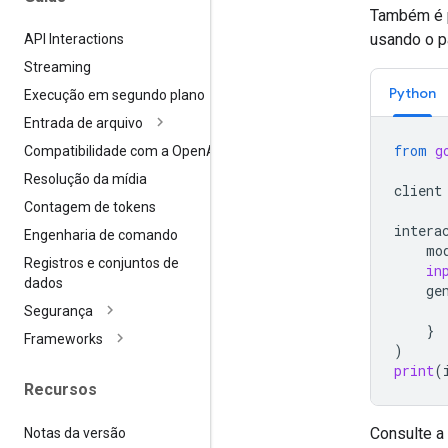
Também é p
usando o 
API Interactions
Streaming
Python
Execução em segundo plano
Entrada de arquivo
from
g
Compatibilidade com a Open
AI
Resolução da mídia
client
Contagem de tokens
intera
Engenharia de comando
mo
Registros e conjuntos de
in
dados
ge
Segurança
}
Frameworks
)
print
(
Recursos
Consulte a
Notas da versão