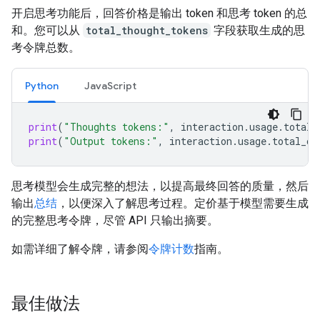
开启思考功能后，回答价格是输出 token 和思考 token 的总
和。您可以从
total_thought_tokens
字段获取生成的思
考令牌总数。
Python
JavaScript
print
(
"Thoughts tokens:"
,
interaction
.
usage
.
total_
print
(
"Output tokens:"
,
interaction
.
usage
.
total_ou
思考模型会生成完整的想法，以提高最终回答的质量，然后
输出
总结
，以便深入了解思考过程。定价基于模型需要生成
的完整思考令牌，尽管 API 只输出摘要。
如需详细了解令牌，请参阅
令牌计数
指南。
最佳做法