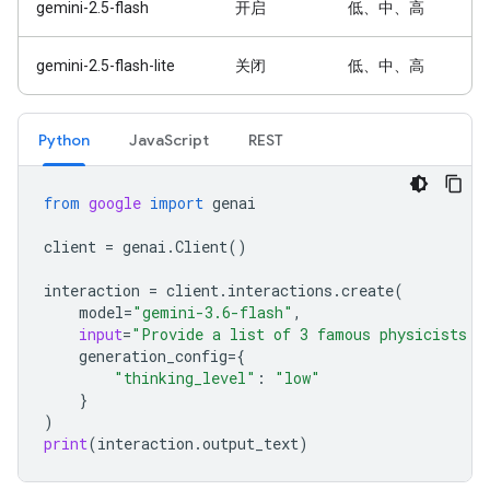
gemini-2.5-flash
开启
低、中、高
gemini-2.5-flash-lite
关闭
低、中、高
Python
JavaScript
REST
from
google
import
genai
client
=
genai
.
Client
()
interaction
=
client
.
interactions
.
create
(
model
=
"gemini-3.6-flash"
,
input
=
"Provide a list of 3 famous physicists a
generation_config
=
{
"thinking_level"
:
"low"
}
)
print
(
interaction
.
output_text
)