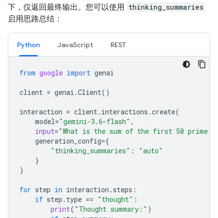
下，仅返回最终输出。您可以使用
thinking_summaries
启用思路总结：
Python
JavaScript
REST
from
google
import
genai
client
=
genai
.
Client
()
interaction
=
client
.
interactions
.
create
(
model
=
"gemini-3.6-flash"
,
input
=
"What is the sum of the first 50 prime n
generation_config
=
{
"thinking_summaries"
:
"auto"
}
)
for
step
in
interaction
.
steps
:
if
step
.
type
==
"thought"
:
print
(
"Thought summary:"
)