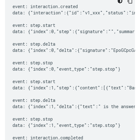
event: interaction.created

data: {"interaction":{"id":"v1_xxx","status":"in_
event: step.start

data: {"index":0,"step":{"signature":"","summary"
event: step.delta

data: {"index":0,"delta":{"signature":"EpoGCpcGAXL
event: step.stop

data: {"index":0,"event_type":"step.stop"}

event: step.start

data: {"index":1,"step":{"content":[{"text":"Based
event: step.delta

data: {"index":1,"delta":{"text":" is the answer t
event: step.stop

data: {"index":1,"event_type":"step.stop"}

event: interaction.completed
