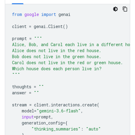
from
google
import
genai
client
=
genai
.
Client
()
prompt
=
"""
Alice, Bob, and Carol each live in a different hou
Alice does not live in the red house.
Bob does not live in the green house.
Carol does not live in the red or green house.
Which house does each person live in?
"""
thoughts
=
""
answer
=
""
stream
=
client
.
interactions
.
create
(
model
=
"gemini-3.6-flash"
,
input
=
prompt
,
generation_config
=
{
"thinking_summaries"
:
"auto"
},