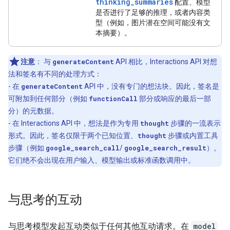
thinking_summaries
配置、模型
是否进行了足够的推理，或者内容类
型（例如，图片潜在空间可能没有文
本摘要）。
注意
：
与
generateContent
API 相比，Interactions API 对想
法和签名有不同的处理方式：
- 在
generateContent
API 中，没有专门的想法块。因此，签名是
可附加到任何部分（例如
functionCall
部分或响应的最后一部
分）的元数据。
- 在 Interactions API 中，想法是作为专用
thought
步骤的一流表示
形式。因此，签名仅限于两个已知位置、
thought
步骤或内置工具
步骤（例如
google_search_call
/
google_search_result
）。
它们绝不会出现在用户输入、模型输出或标准函数调用中。
与思考的互动
与思考模型发起互动类似于任何其他互动请求。在
model