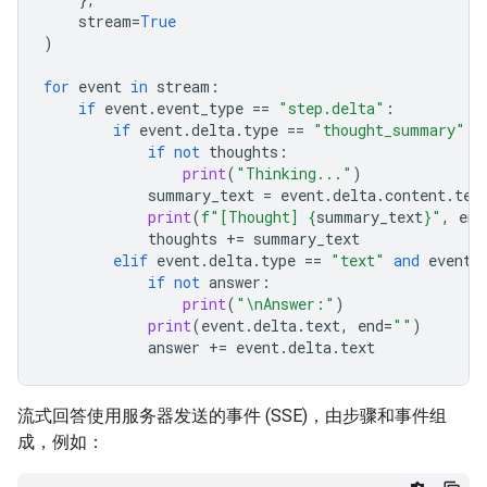
stream
=
True
)
for
event
in
stream
:
if
event
.
event_type
==
"step.delta"
:
if
event
.
delta
.
type
==
"thought_summary"
:
if
not
thoughts
:
print
(
"Thinking..."
)
summary_text
=
event
.
delta
.
content
.
tex
print
(
f
"[Thought] 
{
summary_text
}
"
,
end
thoughts
+=
summary_text
elif
event
.
delta
.
type
==
"text"
and
event
.
if
not
answer
:
print
(
"
\n
Answer:"
)
print
(
event
.
delta
.
text
,
end
=
""
)
answer
+=
event
.
delta
.
text
流式回答使用服务器发送的事件 (SSE)，由步骤和事件组
成，例如：