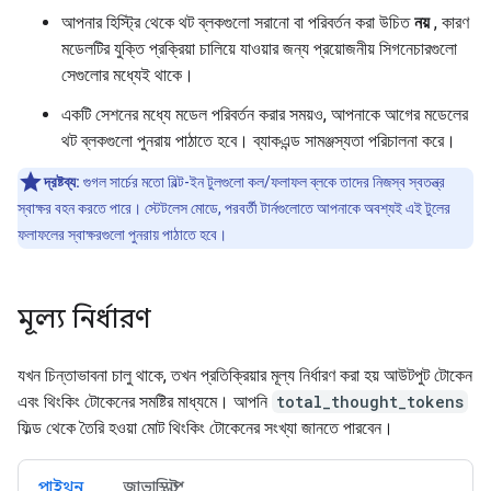
আপনার হিস্ট্রি থেকে থট ব্লকগুলো সরানো বা পরিবর্তন করা উচিত
নয়
, কারণ
মডেলটির যুক্তি প্রক্রিয়া চালিয়ে যাওয়ার জন্য প্রয়োজনীয় সিগনেচারগুলো
সেগুলোর মধ্যেই থাকে।
একটি সেশনের মধ্যে মডেল পরিবর্তন করার সময়ও, আপনাকে আগের মডেলের
থট ব্লকগুলো পুনরায় পাঠাতে হবে। ব্যাকএন্ড সামঞ্জস্যতা পরিচালনা করে।
দ্রষ্টব্য:
গুগল সার্চের মতো বিল্ট-ইন টুলগুলো কল/ফলাফল ব্লকে তাদের নিজস্ব স্বতন্ত্র
স্বাক্ষর বহন করতে পারে। স্টেটলেস মোডে, পরবর্তী টার্নগুলোতে আপনাকে অবশ্যই এই টুলের
ফলাফলের স্বাক্ষরগুলো পুনরায় পাঠাতে হবে।
মূল্য নির্ধারণ
যখন চিন্তাভাবনা চালু থাকে, তখন প্রতিক্রিয়ার মূল্য নির্ধারণ করা হয় আউটপুট টোকেন
এবং থিংকিং টোকেনের সমষ্টির মাধ্যমে। আপনি
total_thought_tokens
ফিল্ড থেকে তৈরি হওয়া মোট থিংকিং টোকেনের সংখ্যা জানতে পারবেন।
পাইথন
জাভাস্ক্রিপ্ট