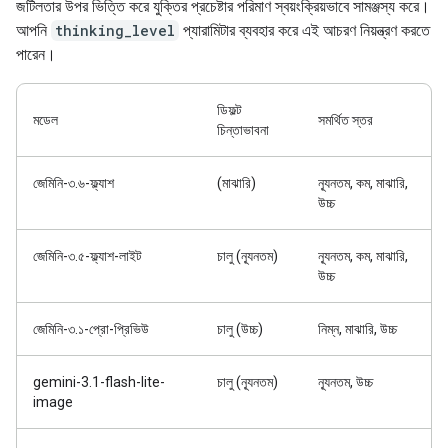
জটিলতার উপর ভিত্তি করে যুক্তির প্রচেষ্টার পরিমাণ স্বয়ংক্রিয়ভাবে সামঞ্জস্য করে।
আপনি
thinking_level
প্যারামিটার ব্যবহার করে এই আচরণ নিয়ন্ত্রণ করতে
পারেন।
ডিফল্ট
মডেল
সমর্থিত স্তর
চিন্তাভাবনা
জেমিনি-৩.৬-ফ্ল্যাশ
(মাঝারি)
ন্যূনতম, কম, মাঝারি,
উচ্চ
জেমিনি-৩.৫-ফ্ল্যাশ-লাইট
চালু (ন্যূনতম)
ন্যূনতম, কম, মাঝারি,
উচ্চ
জেমিনি-৩.১-প্রো-প্রিভিউ
চালু (উচ্চ)
নিম্ন, মাঝারি, উচ্চ
gemini-3.1-flash-lite-
চালু (ন্যূনতম)
ন্যূনতম, উচ্চ
image