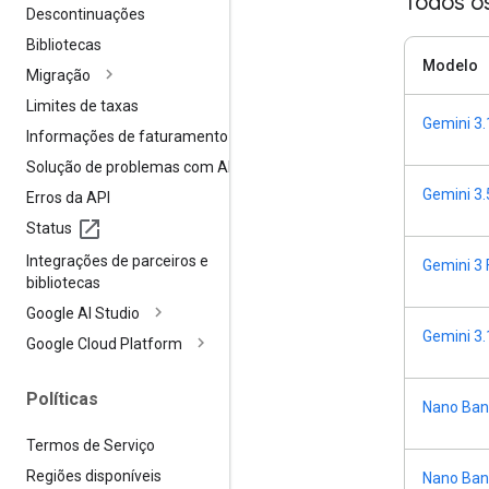
Todos o
Descontinuações
Bibliotecas
Modelo
Migração
Limites de taxas
Gemini 3.
Informações de faturamento
Solução de problemas com APIs
Gemini 3.
Erros da API
Status
Integrações de parceiros e
Gemini 3 
bibliotecas
Google AI Studio
Gemini 3.
Google Cloud Platform
Políticas
Nano Ban
Termos de Serviço
Regiões disponíveis
Nano Bana