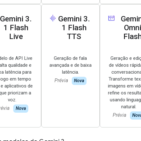
graphic_eq
movie_filter
Gemini 3
.
Gemini 3
.
Gemin
1 Flash
1 Flash
Omn
Live
TTS
Flas
elo de API Live
Geração de fala
Geração e edi
alta qualidade e
avançada e de baixa
de vídeos rápid
xa latência para
latência.
conversaciona
álogo em tempo
Transforme tex
Prévia
Nova
 e aplicativos de
imagens em víd
que priorizam a
refine os resul
voz.
usando lingua
natural.
révia
Nova
Prévia
Nov