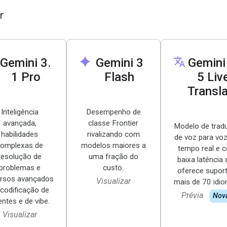
r
spark
translate
Gemini 3
.
Gemini 3
Gemini
1 Pro
Flash
5 Liv
Transl
Inteligência
Desempenho de
avançada,
classe Frontier
Modelo de trad
habilidades
rivalizando com
de voz para vo
omplexas de
modelos maiores a
tempo real e 
resolução de
uma fração do
baixa latência
problemas e
custo.
oferece suport
ursos avançados
Visualizar
mais de 70 idio
 codificação de
Prévia
Nov
ntes e de vibe.
Visualizar