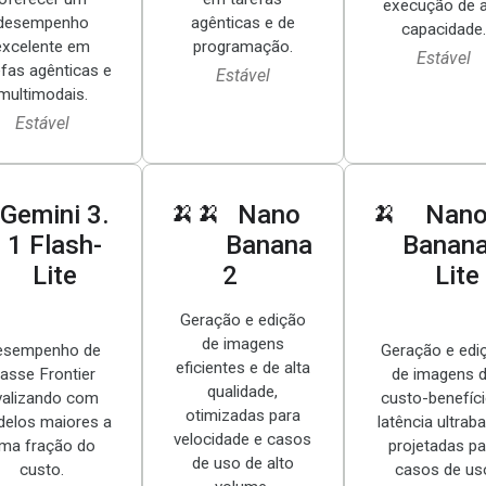
execução de a
desempenho
agênticas e de
capacidade
excelente em
programação.
Estável
efas agênticas e
Estável
multimodais.
Estável
🍌🍌
🍌
Gemini 3
.
Nano
Nan
1 Flash-
Banana
Banana
Lite
2
Lite
Geração e edição
de imagens
esempenho de
Geração e edi
eficientes e de alta
lasse Frontier
de imagens 
qualidade,
ivalizando com
custo-benefíci
otimizadas para
elos maiores a
latência ultraba
velocidade e casos
ma fração do
projetadas pa
de uso de alto
custo.
casos de us