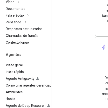
Vídeo
Documentos
tar
Fala e áudio
Pensando
Respostas estruturadas
Chamadas de função
Contexto longo
bolt
Agentes
Visão geral
Início rápido
D
Agente Antigravity
c
Como criar agentes gerenciados
r
Ambientes
mod
Hooks
u
Agente do Deep Research