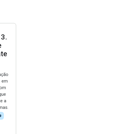
 3
.
e
ate
ução
z em
com
 que
e a
mas.
a