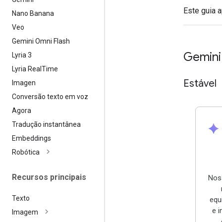
Este guia 
Nano Banana
Veo
Gemini Omni Flash
Gemini
Lyria 3
Lyria Real
Time
Estável
Imagen
Conversão texto em voz
Agora
Tradução instantânea
spark
Embeddings
Robótica
Recursos principais
Nos
Texto
equ
e i
Imagem