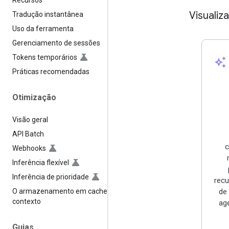
Recursos
Visualiza
Tradução instantânea
Uso da ferramenta
Gerenciamento de sessões
Tokens temporários
auto_awesome
Práticas recomendadas
Otimização
Visão geral
API Batch
c
Webhooks
Inferência flexível
Inferência de prioridade
rec
O armazenamento em cache de
de
contexto
age
Guias