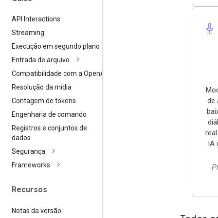
API Interactions
settings_voice
Streaming
Execução em segundo plano
Entrada de arquivo
Compatibilidade com a Open
AI
Resolução da mídia
Mod
de 
Contagem de tokens
bai
Engenharia de comando
di
Registros e conjuntos de
real
dados
IA 
Segurança
Frameworks
P
Recursos
Notas da versão