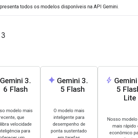
apresenta todos os modelos disponíveis na API Gemini.
 3
spark
bolt
Gemini 3
.
Gemini 3
.
Gemini
6 Flash
5 Flash
5 Flas
Lite
so modelo mais
O modelo mais
recente, que
inteligente para
Nosso modelo
ilibra velocidade
desempenho de
mais rápido 
nteligência para
ponta sustentado
econômico pa
oferecer um
em tarefas