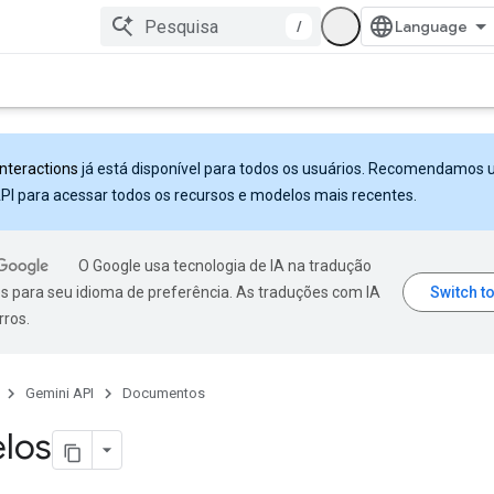
/
Interactions
já está disponível para todos os usuários. Recomendamos 
PI para acessar todos os recursos e modelos mais recentes.
O Google usa tecnologia de IA na tradução
s para seu idioma de preferência. As traduções com IA
rros.
Gemini API
Documentos
los