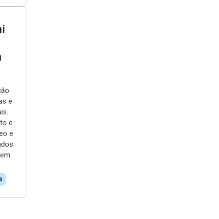
i
i
h
ção
as e
is.
to e
eo e
tados
gem
a