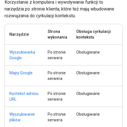
Korzystanie z komputera i wywoływanie funkcji to
narzędzia po stronie klienta, które też mają wbudowane
rozwiązania do cyrkulacji kontekstu.
Strona
Obsługa cyrkulacji
Narzędzie
wykonania
kontekstu
Wyszukiwarka
Po stronie
Obsługiwane
Google
serwera
Mapy Google
Po stronie
Obsługiwane
serwera
Kontekst adresu
Po stronie
Obsługiwane
URL
serwera
Wyszukiwanie
Po stronie
Obsługiwane
plików
serwera