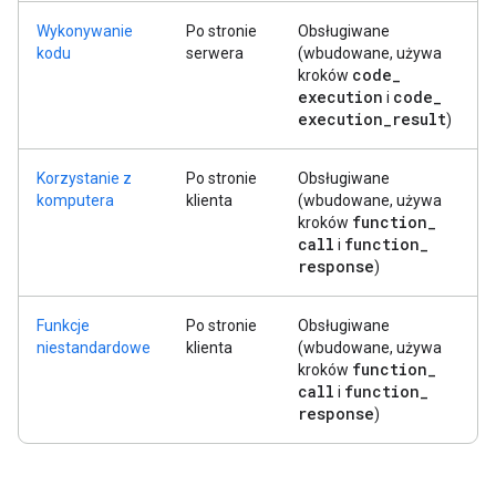
Wykonywanie
Po stronie
Obsługiwane
kodu
serwera
(wbudowane, używa
code
_
kroków
execution
code
_
i
execution
_
result
)
Korzystanie z
Po stronie
Obsługiwane
komputera
klienta
(wbudowane, używa
function
_
kroków
call
function
_
i
response
)
Funkcje
Po stronie
Obsługiwane
niestandardowe
klienta
(wbudowane, używa
function
_
kroków
call
function
_
i
response
)