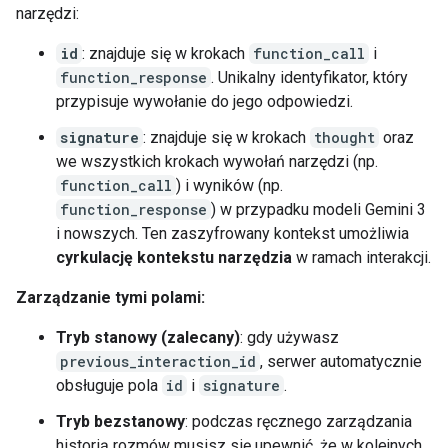
narzędzi:
id
: znajduje się w krokach
function_call
i
function_response
. Unikalny identyfikator, który
przypisuje wywołanie do jego odpowiedzi.
signature
: znajduje się w krokach
thought
oraz
we wszystkich krokach wywołań narzędzi (np.
function_call
) i wyników (np.
function_response
) w przypadku modeli Gemini 3
i nowszych. Ten zaszyfrowany kontekst umożliwia
cyrkulację kontekstu narzędzia
w ramach interakcji.
Zarządzanie tymi polami:
Tryb stanowy (zalecany)
: gdy używasz
previous_interaction_id
, serwer automatycznie
obsługuje pola
id
i
signature
.
Tryb bezstanowy
: podczas ręcznego zarządzania
historią rozmów musisz się upewnić, że w kolejnych