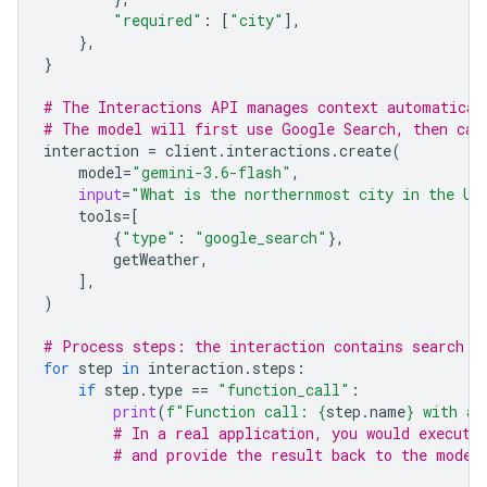
"required"
:
[
"city"
],
},
}
# The Interactions API manages context automatical
# The model will first use Google Search, then cal
interaction
=
client
.
interactions
.
create
(
model
=
"gemini-3.6-flash"
,
input
=
"What is the northernmost city in the Un
tools
=
[
{
"type"
:
"google_search"
},
getWeather
,
],
)
# Process steps: the interaction contains search r
for
step
in
interaction
.
steps
:
if
step
.
type
==
"function_call"
:
print
(
f
"Function call: 
{
step
.
name
}
 with ar
# In a real application, you would execute
# and provide the result back to the model