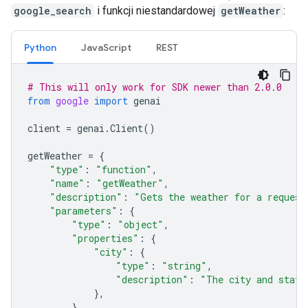
google_search
i funkcji niestandardowej
getWeather
:
Python
JavaScript
REST
# This will only work for SDK newer than 2.0.0
from
google
import
genai
client
=
genai
.
Client
()
getWeather
=
{
"type"
:
"function"
,
"name"
:
"getWeather"
,
"description"
:
"Gets the weather for a request
"parameters"
:
{
"type"
:
"object"
,
"properties"
:
{
"city"
:
{
"type"
:
"string"
,
"description"
:
"The city and state
},
},