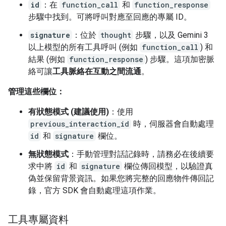
id
：在
function_call
和
function_response
步驟中找到。可將呼叫對應至回應的專屬 ID。
signature
：位於
thought
步驟，以及 Gemini 3
以上模型的所有工具呼叫 (例如
function_call
) 和
結果 (例如
function_response
) 步驟。這項加密脈
絡可讓
工具脈絡在互動之間流通
。
管理這些欄位：
有狀態模式 (建議使用)
：使用
previous_interaction_id
時，伺服器會自動處理
id
和
signature
欄位。
無狀態模式
：手動管理對話記錄時，請務必在後續要
求中將
id
和
signature
欄位傳回模型，以驗證真
偽並保留背景資訊。如果您將完整的回應物件傳回記
錄，官方 SDK 會自動處理這項作業。
工具專屬資料