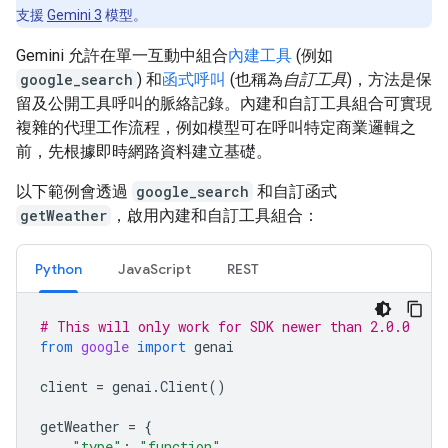
支援
Gemini 3
模型。
Gemini 允許在單一互動中組合
內建工具
(例如
google_search
) 和
函式呼叫
(也稱為
自訂工具
)，方法是保
留及公開工具呼叫的脈絡記錄。內建和自訂工具組合可實現
複雜的代理工作流程，例如模型可在呼叫特定商業邏輯之
前，先根據即時網路資料建立基礎。
以下範例會透過
google_search
和自訂函式
getWeather
，啟用內建和自訂工具組合：
Python
JavaScript
REST
# This will only work for SDK newer than 2.0.0
from
google
import
genai
client
=
genai
.
Client
()
getWeather
=
{
"type"
:
"function"
,