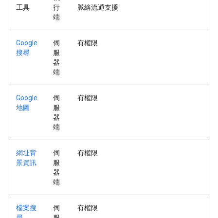
工具
行
脈絡流通支援
端
Google
伺
有權限
搜尋
服
器
端
Google
伺
有權限
地圖
服
器
端
網址背
伺
有權限
景資訊
服
器
端
檔案搜
伺
有權限
尋
服