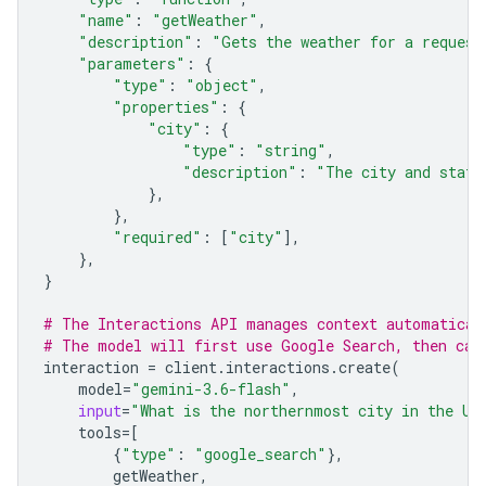
"name"
:
"getWeather"
,
"description"
:
"Gets the weather for a request
"parameters"
:
{
"type"
:
"object"
,
"properties"
:
{
"city"
:
{
"type"
:
"string"
,
"description"
:
"The city and state
},
},
"required"
:
[
"city"
],
},
}
# The Interactions API manages context automatical
# The model will first use Google Search, then cal
interaction
=
client
.
interactions
.
create
(
model
=
"gemini-3.6-flash"
,
input
=
"What is the northernmost city in the Un
tools
=
[
{
"type"
:
"google_search"
},
getWeather
,