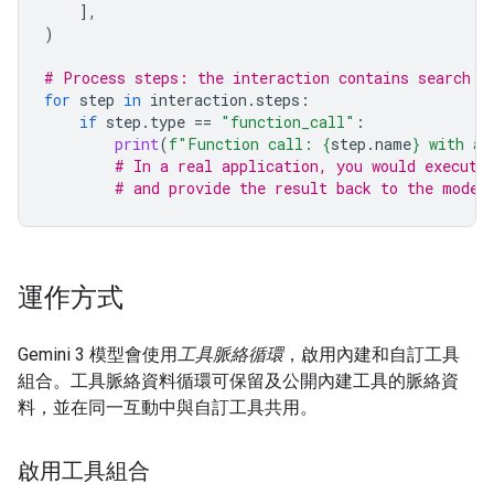
],
)
# Process steps: the interaction contains search r
for
step
in
interaction
.
steps
:
if
step
.
type
==
"function_call"
:
print
(
f
"Function call: 
{
step
.
name
}
 with ar
# In a real application, you would execute
# and provide the result back to the model
運作方式
Gemini 3 模型會使用
工具脈絡循環
，啟用內建和自訂工具
組合。工具脈絡資料循環可保留及公開內建工具的脈絡資
料，並在同一互動中與自訂工具共用。
啟用工具組合