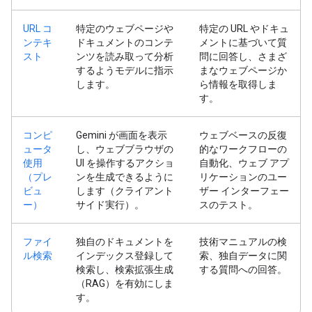
URL コ
特定のウェブページや
特定の URL やドキュ
ンテキ
ドキュメントのコンテ
メントに基づいて質
スト
ンツを読み取って分析
問に回答し、さまざ
するようモデルに指示
まなウェブページか
します。
ら情報を取得しま
す。
コンピ
Gemini が画面を表示
ウェブベースの反復
ュータ
し、ウェブブラウザの
的なワークフローの
使用
UI を操作するアクショ
自動化、ウェブ アプ
（プレ
ンを生成できるように
リケーションのユー
ビュ
します（クライアント
ザー インターフェー
ー）
サイド実行）。
スのテスト。
ファイ
独自のドキュメントを
技術マニュアルの検
ル検索
インデックス登録して
索、独自データに関
検索し、検索拡張生成
する質問への回答。
（RAG）を有効にしま
す。