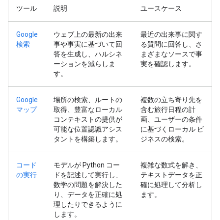
ツール
説明
ユースケース
Google
ウェブ上の最新の出来
最近の出来事に関す
検索
事や事実に基づいて回
る質問に回答し、さ
答を生成し、ハルシネ
まざまなソースで事
ーションを減らしま
実を確認します。
す。
Google
場所の検索、ルートの
複数の立ち寄り先を
マップ
取得、豊富なローカル
含む旅行日程の計
コンテキストの提供が
画、ユーザーの条件
可能な位置認識アシス
に基づくローカル ビ
タントを構築します。
ジネスの検索。
コード
モデルが Python コー
複雑な数式を解き、
の実行
ドを記述して実行し、
テキストデータを正
数学の問題を解決した
確に処理して分析し
り、データを正確に処
ます。
理したりできるように
します。