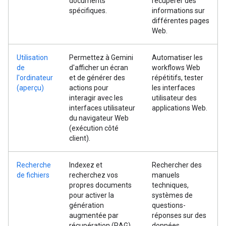
documents
récupérer des
spécifiques.
informations sur
différentes pages
Web.
Utilisation
Permettez à Gemini
Automatiser les
de
d'afficher un écran
workflows Web
l'ordinateur
et de générer des
répétitifs, tester
(aperçu)
actions pour
les interfaces
interagir avec les
utilisateur des
interfaces utilisateur
applications Web.
du navigateur Web
(exécution côté
client).
Recherche
Indexez et
Rechercher des
de fichiers
recherchez vos
manuels
propres documents
techniques,
pour activer la
systèmes de
génération
questions-
augmentée par
réponses sur des
récupération (RAG).
données