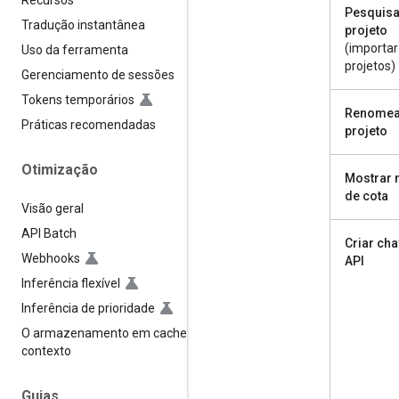
Recursos
Pesquisa
Tradução instantânea
projeto
(importar
Uso da ferramenta
projetos)
Gerenciamento de sessões
Tokens temporários
Renomea
Práticas recomendadas
projeto
Otimização
Mostrar n
de cota
Visão geral
API Batch
Criar ch
Webhooks
API
Inferência flexível
Inferência de prioridade
O armazenamento em cache de
contexto
Guias