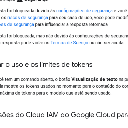
sta foi bloqueada devido às
configurações de segurança
e você
u os
riscos de segurança
para seu caso de uso, você pode modif
ões de segurança
para influenciar a resposta retornada.
sta foi bloqueada, mas não devido às configurações de seguranç
u resposta pode violar os
Termos de Serviço
ou não ser aceita.
ar o uso e os limites de tokens
cê tem um comando aberto, o botão
Visualização de texto
na p
ela mostra os tokens usados no momento para o conteúdo do c
áxima de tokens para o modelo que está sendo usado.
sões do Cloud IAM do Google Cloud para