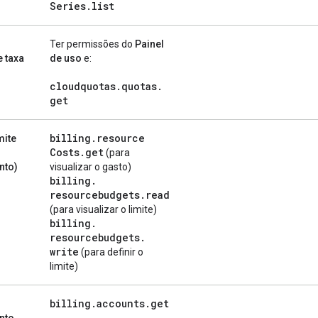
Series
.
list
Ter permissões do
Painel
e taxa
de uso
e:
cloudquotas
.
quotas
.
get
billing
.
resource
mite
Costs
.
get
(para
nto)
visualizar o gasto)
billing
.
resourcebudgets
.
read
(para visualizar o limite)
billing
.
resourcebudgets
.
write
(para definir o
limite)
billing
.
accounts
.
get
nto