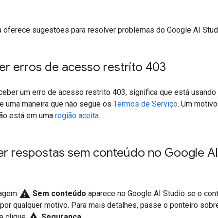
a oferece sugestões para resolver problemas do Google AI Stud
er erros de acesso restrito 403
ceber um erro de acesso restrito 403, significa que está usando
de uma maneira que não segue os
Termos de Serviço
. Um motiv
não está em uma
região aceita
.
er respostas sem conteúdo no Google AI
warning
agem
Sem conteúdo
aparece no Google AI Studio se o con
por qualquer motivo. Para mais detalhes, passe o ponteiro sob
warning
e clique
Segurança
.