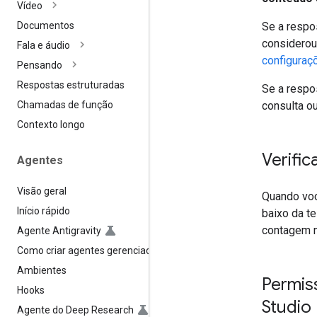
Vídeo
Se a respo
Documentos
considero
Fala e áudio
configuraç
Pensando
Respostas estruturadas
Se a respo
consulta o
Chamadas de função
Contexto longo
Verific
Agentes
Visão geral
Quando vo
Início rápido
baixo da t
contagem m
Agente Antigravity
Como criar agentes gerenciados
Ambientes
Permis
Hooks
Studio
Agente do Deep Research