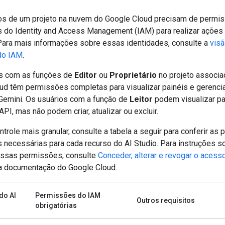
 de um projeto na nuvem do Google Cloud precisam de permi
s do Identity and Access Management (IAM) para realizar ações
 Para mais informações sobre essas identidades, consulte a
visã
 do IAM
.
s com as funções de
Editor
ou
Proprietário
no projeto associa
ud têm permissões completas para visualizar painéis e gerenci
Gemini. Os usuários com a função de
Leitor
podem visualizar pa
PI, mas não podem criar, atualizar ou excluir.
trole mais granular, consulte a tabela a seguir para conferir as
s necessárias para cada recurso do AI Studio. Para instruções 
ssas permissões, consulte
Conceder, alterar e revogar o acess
 documentação do Google Cloud.
do AI
Permissões do IAM
Outros requisitos
obrigatórias