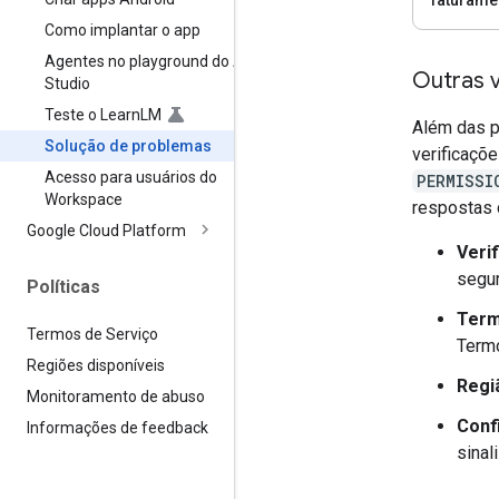
Como implantar o app
Agentes no playground do AI
Outras 
Studio
Teste o Learn
LM
Além das p
Solução de problemas
verificaçõ
Acesso para usuários do
PERMISSI
Workspace
respostas 
Google Cloud Platform
Veri
segur
Políticas
Term
Termos de Serviço
Termo
Regiões disponíveis
Regi
Monitoramento de abuso
Conf
Informações de feedback
sinal