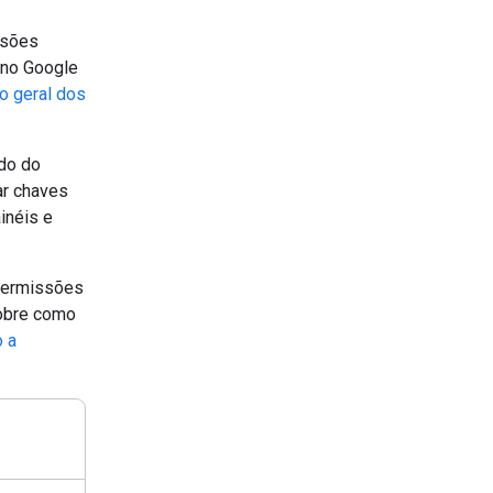
ssões
 no Google
o geral dos
do do
ar chaves
inéis e
 permissões
sobre como
o a