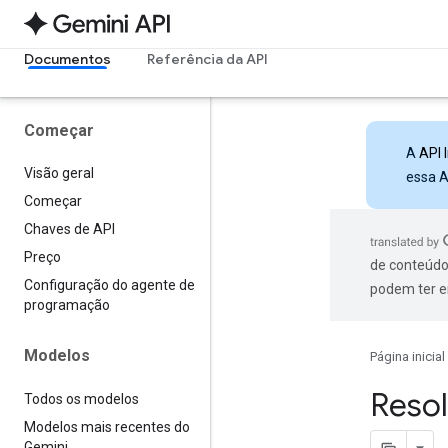
Documentos
Referência da API
Começar
A
API 
Visão geral
essa A
Começar
Chaves de API
Preço
de conteúdo
Configuração do agente de
podem ter e
programação
Modelos
Página inicial
Resol
Todos os modelos
Modelos mais recentes do
Gemini