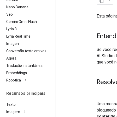
Nano Banana
Veo
Esta págin
Gemini Omni Flash
Lyria 3
Entend
Lyria Real
Time
Imagen
Se você re
Conversão texto em voz
AI Studio 
Agora
que você 
Tradução instantânea
Embeddings
Robótica
Resolv
Recursos principais
Uma mens
Texto
bloqueado 
Imagem
conteúdo