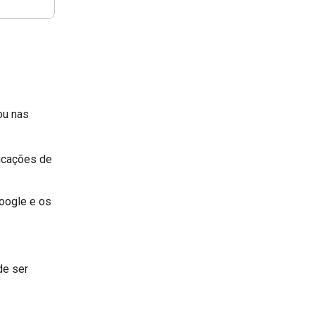
ou nas
ficações de
Google e os
de ser