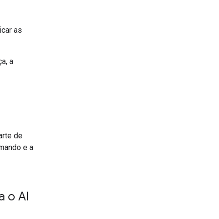
icar as
a, a
arte de
omando e a
 o AI