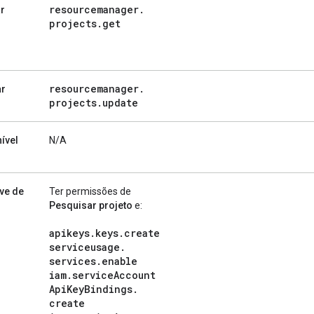
resourcemanager
.
r
projects
.
get
resourcemanager
.
r
projects
.
update
ível
N/A
ave de
Ter permissões de
Pesquisar projeto
e:
apikeys
.
keys
.
create
serviceusage
.
services
.
enable
iam
.
service
Account
Api
Key
Bindings
.
create