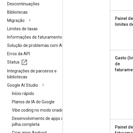
Descontinuações
Bibliotecas
Painel de
Migração
limites d
Limites de taxas
Informações de faturamento
Solução de problemas com APIs
Erros da API
Gasto (li
Status
de
faturame
Integrações de parceiros e
bibliotecas
Google AI Studio
Início rápido
Planos de IA do Google
Vibe coding no modo criador
Desenvolvimento de apps de
pilha completa
Painel de
Criar apps Android
faturame