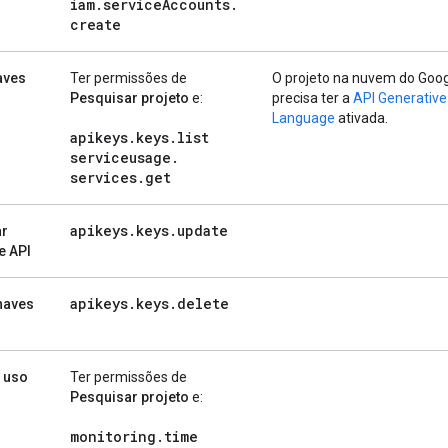
iam
.
service
Accounts
.
create
aves
Ter permissões de
O projeto na nuvem do Goog
Pesquisar projeto
e:
precisa ter a
API Generative
Language
ativada.
apikeys
.
keys
.
list
serviceusage
.
services
.
get
apikeys
.
keys
.
update
r
e API
apikeys
.
keys
.
delete
chaves
e uso
Ter permissões de
Pesquisar projeto
e:
monitoring
.
time