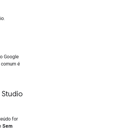
io.
 o Google
o comum é
 Studio
teúdo for
re
Sem