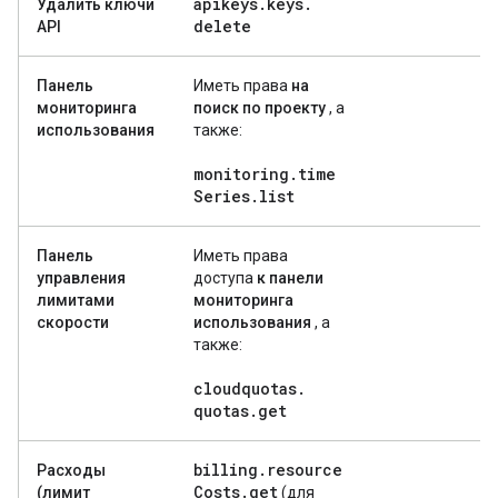
apikeys
.
keys
.
Удалить ключи
delete
API
Панель
Иметь права
на
мониторинга
поиск по проекту
, а
использования
также:
monitoring
.
time
Series
.
list
Панель
Иметь права
управления
доступа
к панели
лимитами
мониторинга
скорости
использования
, а
также:
cloudquotas
.
quotas
.
get
billing
.
resource
Расходы
Costs
.
get
(лимит
(для