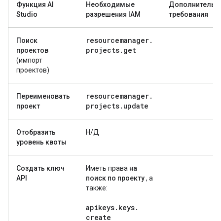
Функция AI
Необходимые
Дополнительн
Studio
разрешения IAM
требования
resourcemanager
.
Поиск
projects
.
get
проектов
(импорт
проектов)
resourcemanager
.
Переименовать
projects
.
update
проект
Отобразить
Н/Д
уровень квоты
Создать ключ
Иметь права
на
API
поиск по проекту
, а
также:
apikeys
.
keys
.
create