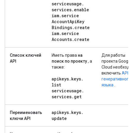
serviceusage
.
services
.
enable
iam
.
service
Account
Api
Key
Bindings
.
create
iam
.
service
Accounts
.
create
Список ключей
Иметь права
на
Для работы
API
поиск по проекту
, а
проекта Google
также:
Cloud необходи
включить
API
apikeys
.
keys
.
генеративного
list
языка
.
serviceusage
.
services
.
get
apikeys
.
keys
.
Переименовать
update
ключи API