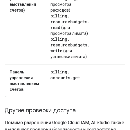
выставления
просмотра
счетов)
расходов)
billing
.
resourcebudgets
.
read
(для
просмотра лимита)
billing
.
resourcebudgets
.
write
(для
установки лимита)
billing
.
Панель
accounts
.
get
управления
выставлением
счетов
Другие проверки доступа
Помимо разрешений Google Cloud IAM, AI Studio также
выполняет проверки безопасности и соответствия