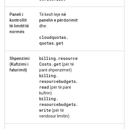
Paneli i
Të kesh leje
në
kontrollit
panelin e përdorimit
të limitit të
dhe:
normës
cloudquotas
.
quotas
.
get
billing
.
resource
Shpenzimi
Costs
.
get
(Kufizimi i
(për të
faturimit)
parë shpenzimet)
billing
.
resourcebudgets
.
read
(për të parë
kufirin)
billing
.
resourcebudgets
.
write
(për të
vendosur limitin)