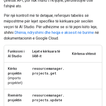
çelësat API, por nuk mund t'i krijojnë, përditësojnë ose
fshijnë ato.
Për një kontroll më të detajuar, referojuni tabelës së
mëposhtme për lejet specifike të kërkuara për secilën
veçori të AI Studio. Për udhëzime se si të jepni këto leje,
shihni
Dhënia, ndryshimi dhe heqja e aksesit në burime
në
dokumentacionin e Google Cloud.
Funksioni i
Lejet e kërkuara të
Kërkesa shtesë
AI Studio
IAM-it
resourcemanager
.
Kërko
projects
.
get
projektin
(importo
projektet)
resourcemanager
.
Riemërto
projects
.
update
projektin