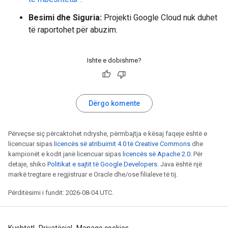
Besimi dhe Siguria:
Projekti Google Cloud nuk duhet
të raportohet për abuzim.
Ishte e dobishme?
Dërgo komente
Përveçse siç përcaktohet ndryshe, përmbajtja e kësaj faqeje është e
licencuar sipas
licencës së atribuimit 4.0 të Creative Commons
dhe
kampionët e kodit janë licencuar sipas
licencës së Apache 2.0
. Për
detaje, shiko
Politikat e sajtit të Google Developers
. Java është një
markë tregtare e regjistruar e Oracle dhe/ose filialeve të tij.
Përditësimi i fundit: 2026-08-04 UTC.