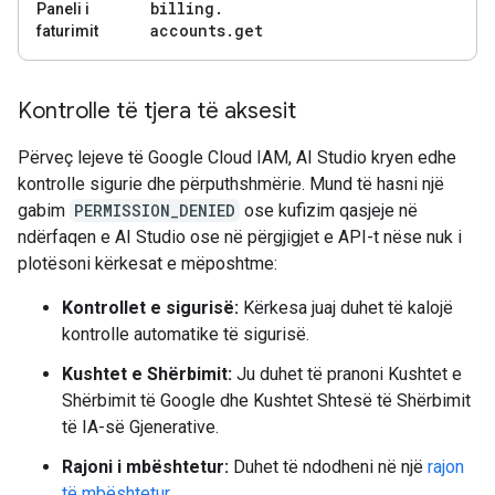
billing
.
Paneli i
accounts
.
get
faturimit
Kontrolle të tjera të aksesit
Përveç lejeve të Google Cloud IAM, AI Studio kryen edhe
kontrolle sigurie dhe përputhshmërie. Mund të hasni një
gabim
PERMISSION_DENIED
ose kufizim qasjeje në
ndërfaqen e AI Studio ose në përgjigjet e API-t nëse nuk i
plotësoni kërkesat e mëposhtme:
Kontrollet e sigurisë:
Kërkesa juaj duhet të kalojë
kontrolle automatike të sigurisë.
Kushtet e Shërbimit:
Ju duhet të pranoni Kushtet e
Shërbimit të Google dhe Kushtet Shtesë të Shërbimit
të IA-së Gjenerative.
Rajoni i mbështetur:
Duhet të ndodheni në një
rajon
të mbështetur
.