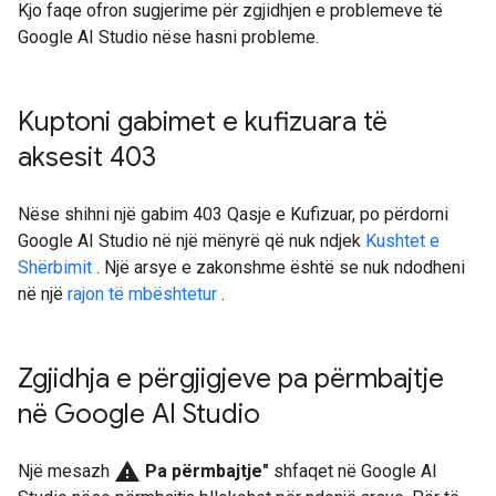
Kjo faqe ofron sugjerime për zgjidhjen e problemeve të
Google AI Studio nëse hasni probleme.
Kuptoni gabimet e kufizuara të
aksesit 403
Nëse shihni një gabim 403 Qasje e Kufizuar, po përdorni
Google AI Studio në një mënyrë që nuk ndjek
Kushtet e
Shërbimit
. Një arsye e zakonshme është se nuk ndodheni
në një
rajon të mbështetur
.
Zgjidhja e përgjigjeve pa përmbajtje
në Google AI Studio
warning
Një mesazh
Pa përmbajtje"
shfaqet në Google AI