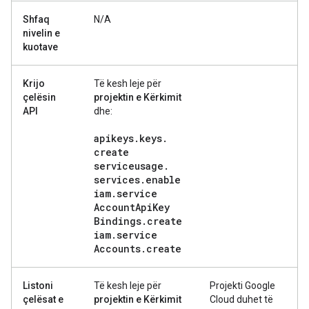
Shfaq
N/A
nivelin e
kuotave
Krijo
Të kesh leje për
çelësin
projektin e Kërkimit
API
dhe:
apikeys
.
keys
.
create
serviceusage
.
services
.
enable
iam
.
service
Account
Api
Key
Bindings
.
create
iam
.
service
Accounts
.
create
Listoni
Të kesh leje për
Projekti Google
çelësat e
projektin e Kërkimit
Cloud duhet të