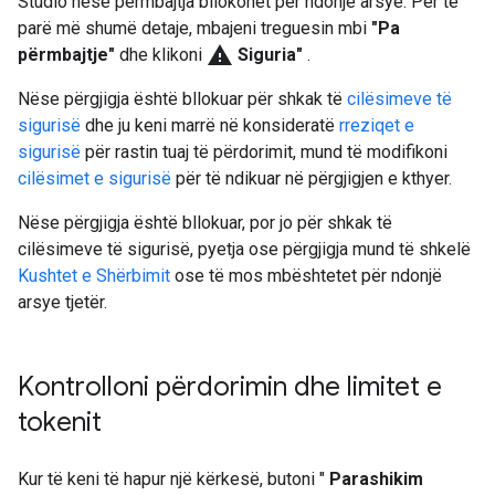
Studio nëse përmbajtja bllokohet për ndonjë arsye. Për të
parë më shumë detaje, mbajeni treguesin mbi
"Pa
warning
përmbajtje"
dhe klikoni
Siguria"
.
Nëse përgjigja është bllokuar për shkak të
cilësimeve të
sigurisë
dhe ju keni marrë në konsideratë
rreziqet e
sigurisë
për rastin tuaj të përdorimit, mund të modifikoni
cilësimet e sigurisë
për të ndikuar në përgjigjen e kthyer.
Nëse përgjigja është bllokuar, por jo për shkak të
cilësimeve të sigurisë, pyetja ose përgjigja mund të shkelë
Kushtet e Shërbimit
ose të mos mbështetet për ndonjë
arsye tjetër.
Kontrolloni përdorimin dhe limitet e
tokenit
Kur të keni të hapur një kërkesë, butoni "
Parashikim