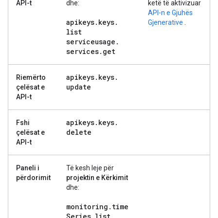
API-t
dhe:
ketë të aktivizuar
API-n e Gjuhës
apikeys
.
keys
.
Gjenerative
.
list
serviceusage
.
services
.
get
apikeys
.
keys
.
Riemërto
update
çelësat e
API-t
apikeys
.
keys
.
Fshi
delete
çelësat e
API-t
Paneli i
Të kesh leje për
përdorimit
projektin e Kërkimit
dhe:
monitoring
.
time
Series
.
list