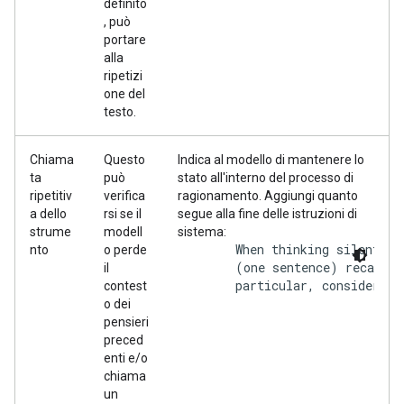
definito
, può
portare
alla
ripetizi
one del
testo.
Chiama
Questo
Indica al modello di mantenere lo
ta
può
stato all'interno del processo di
ripetitiv
verifica
ragionamento. Aggiungi quanto
a dello
rsi se il
segue alla fine delle istruzioni di
strume
modell
sistema:
        When thinking silently:
nto
o perde
        (one sentence) recap of
il
        particular, consider wh
contest
o dei
pensieri
preced
enti e/o
chiama
un