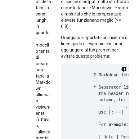
uti della
di codice o output molto strutturati
tabella
come le tabelle Markdown, è stato
sono
dimostrato che le temperature
lunghi,
elevate funzionano meglio (>=
in
0.8).
quanto
Di seguito è riportato un insieme di
il
linee guida di esempio che puoi
modell
aggiungere al tuo prompt per
o tenta
evitare questo problema:
di
creare
una
          # Markdown Table F
tabella
Markdo
          * Separator line: 
wn
            the header row. 
allineat
            column, for exam
a
            ----, -----, ---
visivam
            use |:---|, |---
ente.
Tuttavi
            For example:

a,
l'allinea
            | Date | Descrip
mento