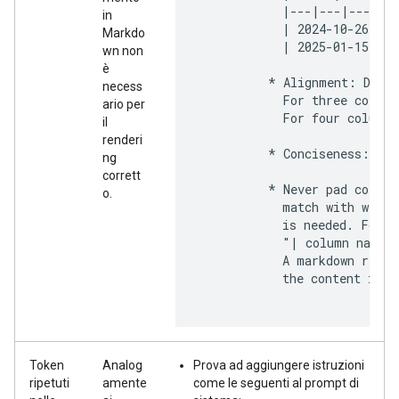
            |---|---|---|

in
            | 2024-10-26 | A
Markdo
            | 2025-01-15 | Q
wn non
è
          * Alignment: Do no
necess
            For three column
ario per
            For four columns
il
renderi
          * Conciseness: Kee
ng
corrett
          * Never pad column
o.
            match with width
            is needed. For e
            "| column name  
            A markdown rende
            the content in a
Token
Analog
Prova ad aggiungere istruzioni
ripetuti
amente
come le seguenti al prompt di