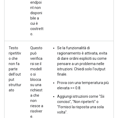
endpoi
nt non
disponi
bile a
cui è
costrett
o.
Testo
Questo
Se la funzionalità di
ripetitiv
può
ragionamento è attivata, evita
o che
verifica
di dare ordini espliciti su come
non fa
rsi se il
pensare a un problema nelle
parte
modell
istruzioni. Chiedi solo l'output
dell'out
o si
finale.
put
blocca
Prova con una temperatura più
struttur
su una
elevata >= 0.8.
ato
richiest
a che
Aggiungi istruzioni come "Sii
non
conciso", "Non ripeterti" o
riesce a
"Fornisci la risposta una sola
risolver
volta".
e.