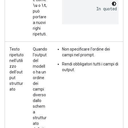
\u
\t
o
,
            In quoted stri
può
portare
a nuovi
righi
ripetuti.
Testo
Quando
Non specificare l'ordine dei
ripetuto
l'output
campi nel prompt.
nell'utili
del
Rendi obbligatori tutti i campi di
zzo
modell
output.
dell'out
o ha un
put
ordine
struttur
dei
ato
campi
diverso
dallo
schem
a
struttur
ato