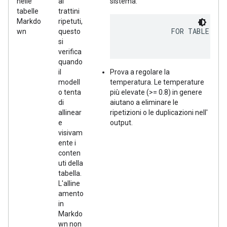
nelle
ai
sistema:
tabelle
trattini
Markdo
ripetuti,
            FOR TABLE HEA
wn
questo
si
verifica
quando
il
Prova a regolare la
modell
temperatura. Le temperature
o tenta
più elevate (>= 0.8) in genere
di
aiutano a eliminare le
allinear
ripetizioni o le duplicazioni nell'
e
output.
visivam
ente i
conten
uti della
tabella.
L'alline
amento
in
Markdo
wn non