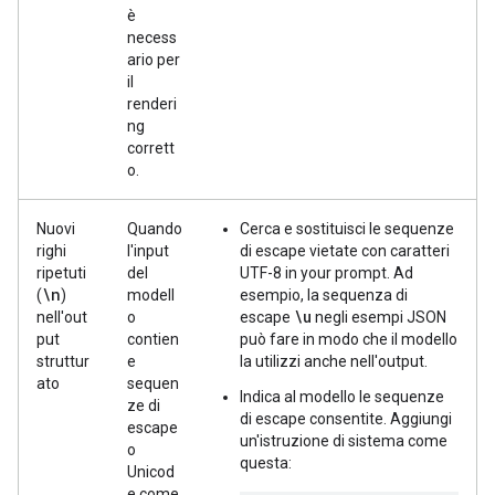
è
necess
ario per
il
renderi
ng
corrett
o.
Nuovi
Quando
Cerca e sostituisci le sequenze
righi
l'input
di escape vietate con caratteri
ripetuti
del
UTF-8 in your prompt. Ad
\n
(
)
modell
esempio, la sequenza di
\u
nell'out
o
escape
negli esempi JSON
put
contien
può fare in modo che il modello
struttur
e
la utilizzi anche nell'output.
ato
sequen
Indica al modello le sequenze
ze di
di escape consentite. Aggiungi
escape
un'istruzione di sistema come
o
questa:
Unicod
e come