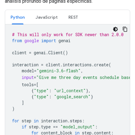
análisis profundo de páginas específicas.
Python
JavaScript
REST
# This will only work for SDK newer than 2.0.0
from
google
import
genai
client
=
genai
.
Client
()
interaction
=
client
.
interactions
.
create
(
model
=
"gemini-3.6-flash"
,
input
=
"Give me three day events schedule based
tools
=
[
{
"type"
:
"url_context"
},
{
"type"
:
"google_search"
}
]
)
for
step
in
interaction
.
steps
:
if
step
.
type
==
"model_output"
:
for
content_block
in
step
.
content
: