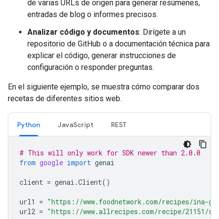
de varias URLs de origen para generar resúmenes,
entradas de blog o informes precisos.
Analizar código y documentos
: Dirígete a un
repositorio de GitHub o a documentación técnica para
explicar el código, generar instrucciones de
configuración o responder preguntas.
En el siguiente ejemplo, se muestra cómo comparar dos
recetas de diferentes sitios web.
Python
JavaScript
REST
# This will only work for SDK newer than 2.0.0
from
google
import
genai
client
=
genai
.
Client
()
url1
=
"https://www.foodnetwork.com/recipes/ina-ga
url2
=
"https://www.allrecipes.com/recipe/21151/si