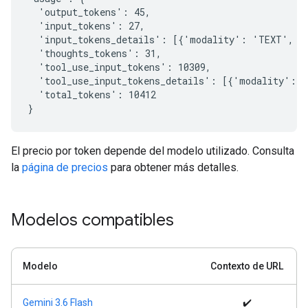
  'output_tokens': 45,

  'input_tokens': 27,

  'input_tokens_details': [{'modality': 'TEXT', 't
  'thoughts_tokens': 31,

  'tool_use_input_tokens': 10309,

  'tool_use_input_tokens_details': [{'modality': '
  'total_tokens': 10412

El precio por token depende del modelo utilizado. Consulta
la
página de precios
para obtener más detalles.
Modelos compatibles
Modelo
Contexto de URL
Gemini 3.6 Flash
✔️