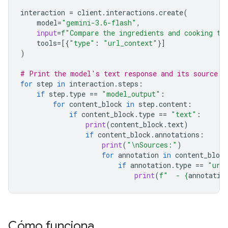
interaction
=
client
.
interactions
.
create
(
model
=
"gemini-3.6-flash"
,
input
=
f
"Compare the ingredients and cooking ti
tools
=
[{
"type"
:
"url_context"
}]
)
# Print the model's text response and its source a
for
step
in
interaction
.
steps
:
if
step
.
type
==
"model_output"
:
for
content_block
in
step
.
content
:
if
content_block
.
type
==
"text"
:
print
(
content_block
.
text
)
if
content_block
.
annotations
:
print
(
"
\n
Sources:"
)
for
annotation
in
content_block
if
annotation
.
type
==
"url
print
(
f
"  - 
{
annotatio
Cómo funciona