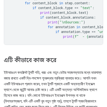
for
content_block
in
step
.
content
:
if
content_block
.
type
==
"text"
:
print
(
content_block
.
text
)
if
content_block
.
annotations
:
print
(
"
\n
Sources:"
)
for
annotation
in
content_block
if
annotation
.
type
==
"url
print
(
f
"  - 
{
annotatio
এটি কীভাবে কাজ করে
ইউআরএল কনটেক্সট টুলটি গতি, খরচ এবং নতুন ডেটার সহজলভ্যতার মধ্যে ভারসাম্য
বজায় রাখতে একটি দ্বি-পদক্ষেপ পুনরুদ্ধার প্রক্রিয়া ব্যবহার করে। আপনি যখন
একটি ইউআরএল প্রদান করেন, তখন টুলটি প্রথমে একটি অভ্যন্তরীণ ইনডেক্স
ক্যাশে থেকে কন্টেন্ট আনার চেষ্টা করে। এটি একটি অত্যন্ত অপ্টিমাইজড ক্যাশে
হিসেবে কাজ করে। যদি কোনো ইউআরএল ইনডেক্সে উপলব্ধ না থাকে
(উদাহরণস্বরূপ, যদি এটি একটি খুব নতুন পৃষ্ঠা হয়), তাহলে টুলটি স্বয়ংক্রিয়ভাবে
একটি লাইভ ফেচ করার জন্য ফিরে যায়। এটি রিয়েল-টাইমে এর কন্টেন্ট পুনরুদ্ধার