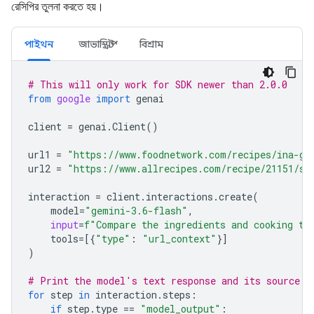
রেসিপির তুলনা করতে হয়।
পাইথন
জাভাস্ক্রিপ্ট
বিশ্রাম
# This will only work for SDK newer than 2.0.0
from
google
import
genai
client
=
genai
.
Client
()
url1
=
"https://www.foodnetwork.com/recipes/ina-ga
url2
=
"https://www.allrecipes.com/recipe/21151/si
interaction
=
client
.
interactions
.
create
(
model
=
"gemini-3.6-flash"
,
input
=
f
"Compare the ingredients and cooking ti
tools
=
[{
"type"
:
"url_context"
}]
)
# Print the model's text response and its source a
for
step
in
interaction
.
steps
:
if
step
.
type
==
"model_output"
: