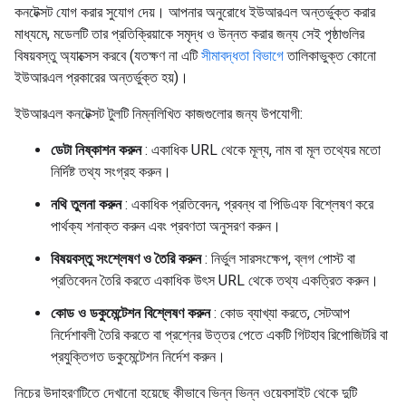
কনটেক্সট যোগ করার সুযোগ দেয়। আপনার অনুরোধে ইউআরএল অন্তর্ভুক্ত করার
মাধ্যমে, মডেলটি তার প্রতিক্রিয়াকে সমৃদ্ধ ও উন্নত করার জন্য সেই পৃষ্ঠাগুলির
বিষয়বস্তু অ্যাক্সেস করবে (যতক্ষণ না এটি
সীমাবদ্ধতা বিভাগে
তালিকাভুক্ত কোনো
ইউআরএল প্রকারের অন্তর্ভুক্ত হয়)।
ইউআরএল কনটেক্সট টুলটি নিম্নলিখিত কাজগুলোর জন্য উপযোগী:
ডেটা নিষ্কাশন করুন
: একাধিক URL থেকে মূল্য, নাম বা মূল তথ্যের মতো
নির্দিষ্ট তথ্য সংগ্রহ করুন।
নথি তুলনা করুন
: একাধিক প্রতিবেদন, প্রবন্ধ বা পিডিএফ বিশ্লেষণ করে
পার্থক্য শনাক্ত করুন এবং প্রবণতা অনুসরণ করুন।
বিষয়বস্তু সংশ্লেষণ ও তৈরি করুন
: নির্ভুল সারসংক্ষেপ, ব্লগ পোস্ট বা
প্রতিবেদন তৈরি করতে একাধিক উৎস URL থেকে তথ্য একত্রিত করুন।
কোড ও ডকুমেন্টেশন বিশ্লেষণ করুন
: কোড ব্যাখ্যা করতে, সেটআপ
নির্দেশাবলী তৈরি করতে বা প্রশ্নের উত্তর পেতে একটি গিটহাব রিপোজিটরি বা
প্রযুক্তিগত ডকুমেন্টেশন নির্দেশ করুন।
নিচের উদাহরণটিতে দেখানো হয়েছে কীভাবে ভিন্ন ভিন্ন ওয়েবসাইট থেকে দুটি