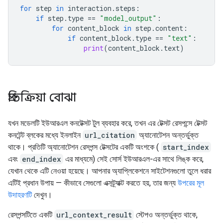
for
step
in
interaction
.
steps
:
if
step
.
type
==
"model_output"
:
for
content_block
in
step
.
content
:
if
content_block
.
type
==
"text"
:
print
(
content_block
.
text
)
প্রতিক্রিয়া বোঝা
যখন মডেলটি ইউআরএল কনটেক্সট টুল ব্যবহার করে, তখন এর টেক্সট রেসপন্সে টেক্সট
কনটেন্ট ব্লকের মধ্যে ইনলাইন
url_citation
অ্যানোটেশন অন্তর্ভুক্ত
থাকে। প্রতিটি অ্যানোটেশন রেসপন্স টেক্সটের একটি অংশকে (
start_index
এবং
end_index
এর মাধ্যমে) সেই সোর্স ইউআরএল-এর সাথে লিঙ্ক করে,
যেখান থেকে এটি নেওয়া হয়েছে। আপনার অ্যাপ্লিকেশনে সাইটেশনগুলো তুলে ধরার
এটিই প্রধান উপায় — কীভাবে সেগুলো এক্সট্র্যাক্ট করতে হয়, তার জন্য
উপরের মূল
উদাহরণটি
দেখুন।
রেসপন্সটিতে একটি
url_context_result
স্টেপও অন্তর্ভুক্ত থাকে,