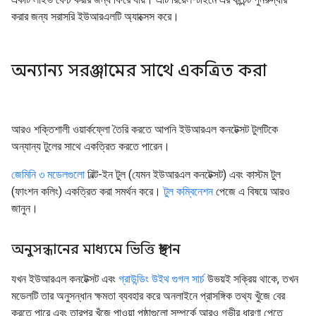
করার জন্য সরাসরি ইউআরএলটি অ্যাক্সেস করে।
অন্যান্য সরঞ্জামের সাথে একত্রিত করা
আরও শক্তিশালী ওয়ার্কফ্লো তৈরি করতে আপনি ইউআরএল কনটেক্সট টুলটিকে
অন্যান্য টুলের সাথে একত্রিত করতে পারেন।
জেমিনি ৩ মডেলগুলো
বিল্ট-ইন টুল (যেমন ইউআরএল কনটেক্সট) এবং কাস্টম টুল
(ফাংশন কলিং) একত্রিত করা সমর্থন করে।
টুল কম্বিনেশন
পেজে এ বিষয়ে আরও
জানুন।
অনুসন্ধানের মাধ্যমে ভিত্তি স্থাপন
যখন ইউআরএল কনটেক্সট এবং
গ্রাউন্ডিং উইথ গুগল সার্চ
উভয়ই সক্রিয় থাকে, তখন
মডেলটি তার অনুসন্ধান ক্ষমতা ব্যবহার করে অনলাইনে প্রাসঙ্গিক তথ্য খুঁজে বের
করতে পারে এবং তারপর খুঁজে পাওয়া পৃষ্ঠাগুলো সম্পর্কে আরও গভীর ধারণা পেতে