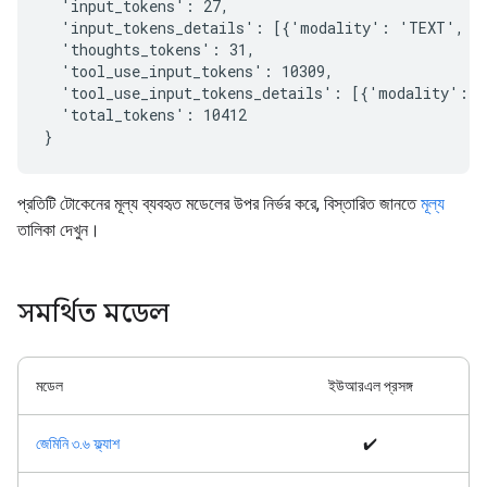
  'input_tokens': 27,

  'input_tokens_details': [{'modality': 'TEXT', 't
  'thoughts_tokens': 31,

  'tool_use_input_tokens': 10309,

  'tool_use_input_tokens_details': [{'modality': '
  'total_tokens': 10412

প্রতিটি টোকেনের মূল্য ব্যবহৃত মডেলের উপর নির্ভর করে, বিস্তারিত জানতে
মূল্য
তালিকা দেখুন।
সমর্থিত মডেল
মডেল
ইউআরএল প্রসঙ্গ
জেমিনি ৩.৬ ফ্ল্যাশ
✔️