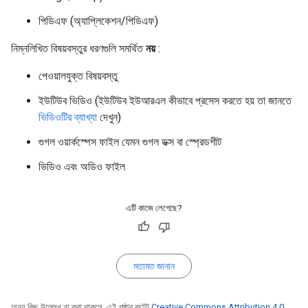
পিডিএফ (অ্যাপ্লিকেশন/পিডিএফ)
নিম্নলিখিত বিষয়বস্তুর ধরণগুলি সমর্থিত
নয়
:
পেওয়ালযুক্ত বিষয়বস্তু
ইউটিউব ভিডিও (ইউটিউব ইউআরএল কীভাবে প্রসেস করতে হয় তা জানতে
ভিডিওটির ব্যাখ্যা
দেখুন)
গুগল ওয়ার্কস্পেস ফাইল যেমন গুগল ডক্স বা স্প্রেডশীট
ভিডিও এবং অডিও ফাইল
এটি কাজে লেগেছে?
মতামত জানান
অন্য কিছু উল্লেখ না করা থাকলে, এই পৃষ্ঠার কন্টেন্ট
Creative Commons Attribution 4.0