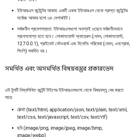
ইউআরএল কন্টেন্টের আকার: একটি একক ইউআরএল থেকে প্রাপ্ত কন্টেন্টের
সর্বোচ্চ আকার হলো ৩৪ মেগাবাইট।
সর্বজনীন প্রবেশগম্যতা: ইউআরএলগুলো অবশ্যই ওয়েবে সর্বজনীনভাবে
প্রবেশযোগ্য হতে হবে। লোকালহোস্ট অ্যাড্রেস (যেমন, লোকালহোস্ট,
127.0.0.1), প্রাইভেট নেটওয়ার্ক এবং টানেলিং পরিষেবা (যেমন, এনগ্রোক,
পিংগি) সমর্থিত নয়।
সমর্থিত এবং অসমর্থিত বিষয়বস্তুর প্রকারভেদ
এই টুলটি নিম্নলিখিত কন্টেন্ট টাইপের ইউআরএলগুলো থেকে বিষয়বস্তু বের করতে
পারে:
টেক্সট (text/html, application/json, text/plain, text/xml,
text/css, text/javascript, text/csv, text/rtf)
ছবি (image/png, image/jpeg, image/bmp,
image/webp)