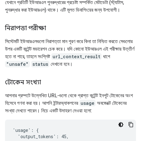
যেখানে প্রতিটি ইউআরএল পুনরুদ্ধারের প্রচেষ্টা সম্পর্কিত মেটাডেটা (স্ট্যাটাস,
পুনরুদ্ধার করা ইউআরএল) থাকে। এটি মূলত ডিবাগিংয়ের জন্য উপযোগী।
নিরাপত্তা পরীক্ষা
সিস্টেমটি ইউআরএলগুলো নিরাপত্তা মান পূরণ করে কিনা তা নিশ্চিত করতে সেগুলোর
উপর একটি কন্টেন্ট মডারেশন চেক করে। যদি কোনো ইউআরএল এই পরীক্ষায় উত্তীর্ণ
হতে না পারে, তাহলে সংশ্লিষ্ট
url_context_result
ধাপে
"unsafe"
status
দেখানো হবে।
টোকেন সংখ্যা
আপনার প্রম্পটে উল্লেখিত URL-গুলো থেকে প্রাপ্ত কন্টেন্ট ইনপুট টোকেনের অংশ
হিসেবে গণনা করা হয়। আপনি ইন্টারঅ্যাকশনের
usage
অবজেক্টে টোকেনের
সংখ্যা দেখতে পারেন। নিচে একটি উদাহরণ দেওয়া হলো:
'usage': {

  'output_tokens': 45,
