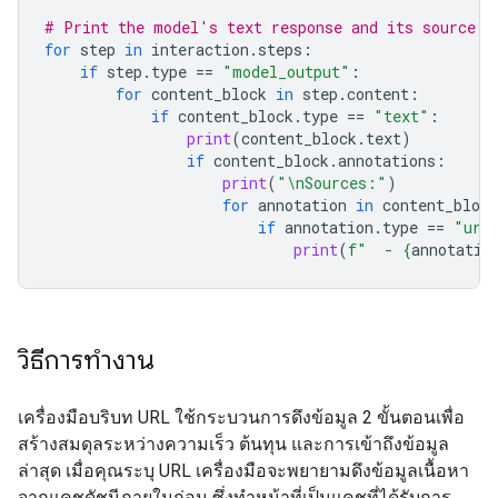
# Print the model's text response and its source a
for
step
in
interaction
.
steps
:
if
step
.
type
==
"model_output"
:
for
content_block
in
step
.
content
:
if
content_block
.
type
==
"text"
:
print
(
content_block
.
text
)
if
content_block
.
annotations
:
print
(
"
\n
Sources:"
)
for
annotation
in
content_block
if
annotation
.
type
==
"url
print
(
f
"  - 
{
annotatio
วิธีการทำงาน
เครื่องมือบริบท URL ใช้กระบวนการดึงข้อมูล 2 ขั้นตอนเพื่อ
สร้างสมดุลระหว่างความเร็ว ต้นทุน และการเข้าถึงข้อมูล
ล่าสุด เมื่อคุณระบุ URL เครื่องมือจะพยายามดึงข้อมูลเนื้อหา
จากแคชดัชนีภายในก่อน ซึ่งทำหน้าที่เป็นแคชที่ได้รับการ