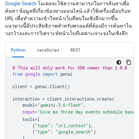
Google Search
โมเดลจะใช้ความสามารถในการค้นหาเพื่อ
ค้นหา ข้อมูลที่เกี่ยวข้องทางออนไลน์ แล้วใช้เครื่องมือบริบท
URL เพื่อทำความเข้าใจหน้าเว็บที่พบในเชิงลึกมากขึ้น
แนวทางนี้มีประสิทธิภาพสำหรับพรอมต์ที่ต้องมีการค้นหาใน
วงกว้างและการวิเคราะห์หน้าเว็บที่เฉพาะเจาะจงในเชิงลึก
Python
JavaScript
REST
# This will only work for SDK newer than 2.0.0
from
google
import
genai
client
=
genai
.
Client
()
interaction
=
client
.
interactions
.
create
(
model
=
"gemini-3.6-flash"
,
input
=
"Give me three day events schedule based
tools
=
[
{
"type"
:
"url_context"
},
{
"type"
:
"google_search"
}
]