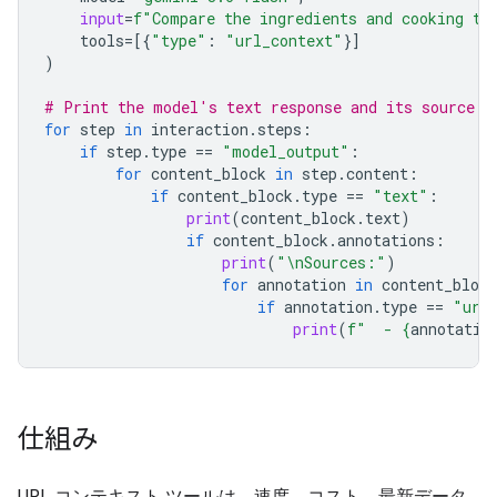
input
=
f
"Compare the ingredients and cooking ti
tools
=
[{
"type"
:
"url_context"
}]
)
# Print the model's text response and its source a
for
step
in
interaction
.
steps
:
if
step
.
type
==
"model_output"
:
for
content_block
in
step
.
content
:
if
content_block
.
type
==
"text"
:
print
(
content_block
.
text
)
if
content_block
.
annotations
:
print
(
"
\n
Sources:"
)
for
annotation
in
content_block
if
annotation
.
type
==
"url
print
(
f
"  - 
{
annotatio
仕組み
URL コンテキスト ツールは、速度、コスト、最新データ