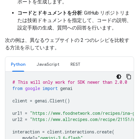
ポートを生成します。
コードとドキュメントを分析
: GitHub リポジトリま
たは技術ドキュメントを指定して、コードの説明、
設定手順の生成、質問への回答を行います。
次の例は、異なるウェブサイトの 2 つのレシピを比較す
る方法を示しています。
Python
JavaScript
REST
# This will only work for SDK newer than 2.0.0
from
google
import
genai
client
=
genai
.
Client
()
url1
=
"https://www.foodnetwork.com/recipes/ina-ga
url2
=
"https://www.allrecipes.com/recipe/21151/si
interaction
=
client
.
interactions
.
create
(
model
=
"gemini-3.6-flash"
,