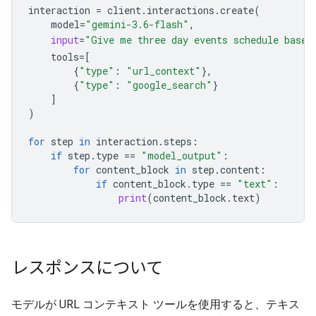
interaction
=
client
.
interactions
.
create
(
model
=
"gemini-3.6-flash"
,
input
=
"Give me three day events schedule based
tools
=
[
{
"type"
:
"url_context"
},
{
"type"
:
"google_search"
}
]
)
for
step
in
interaction
.
steps
:
if
step
.
type
==
"model_output"
:
for
content_block
in
step
.
content
:
if
content_block
.
type
==
"text"
:
print
(
content_block
.
text
)
レスポンスについて
モデルが URL コンテキスト ツールを使用すると、テキス