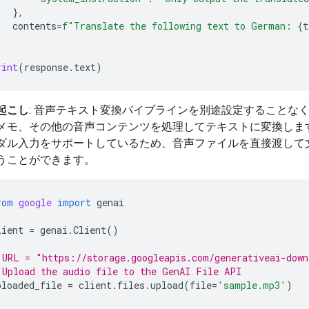
},
contents
=
f
"Translate the following text to German: 
{
t
rint
(
response
.
text
)
起こし
: 音声テキスト変換パイプラインを別途設定することな
メモ、その他の音声コンテンツを処理してテキストに変換しま
ダル入力をサポートしているため、音声ファイルを直接渡して
うことができます。
rom
google
import
genai
lient
=
genai
.
Client
()
 URL = "https://storage.googleapis.com/generativeai-down
 Upload the audio file to the GenAI File API
ploaded_file
=
client
.
files
.
upload
(
file
=
'sample.mp3'
)