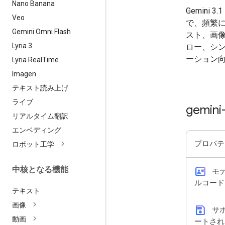
Nano Banana
Gemini
Veo
で、頻繁
Gemini Omni Flash
スト、画像
Lyria 3
ロー、シン
ーション
Lyria Real
Time
Imagen
テキスト読み上げ
ライブ
gemini
リアルタイム翻訳
エンベディング
プロパテ
ロボット工学
中核となる機能
id_card
モ
ルコード
テキスト
画像
save
サ
動画
ートされ