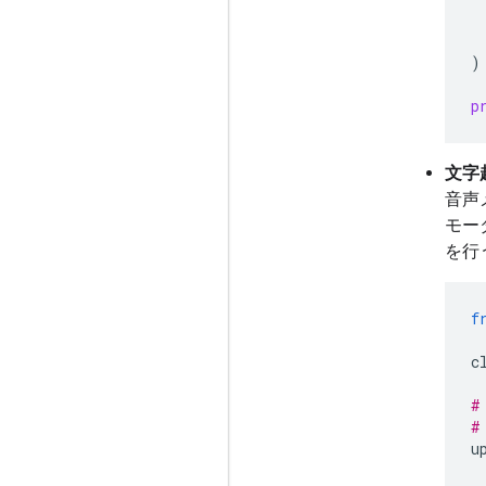
)
p
文字
音声
モー
を行
f
c
#
#
u