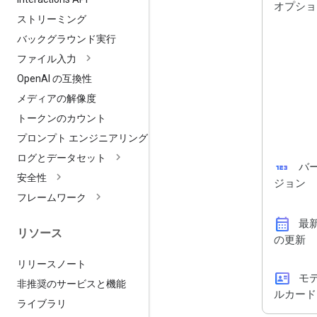
オプショ
ストリーミング
バックグラウンド実行
ファイル入力
Open
AI の互換性
メディアの解像度
トークンのカウント
プロンプト エンジニアリング
ログとデータセット
123
バ
安全性
ジョン
フレームワーク
calendar_month
最
リソース
の更新
リリースノート
id_card
モ
非推奨のサービスと機能
ルカード
ライブラリ