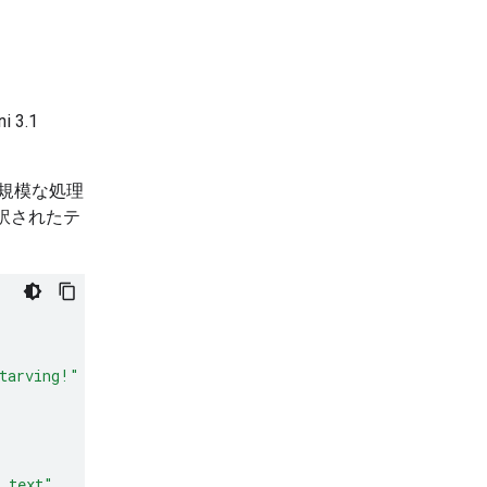
 3.1
大規模な処理
訳されたテ
tarving!"
d text"