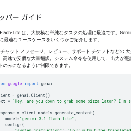
ッパー ガイド
3.1 Flash-Lite は、大規模な単純なタスクの処理に最適です。Gemini
Lite に最適なユースケースをいくつかご紹介します。
: チャット メッセージ、レビュー、サポート チケットなどの 
、高速で安価な大量翻訳。システム命令を使用して、出力が翻
トのみになるように制限できます。
rom
google
import
genai
lient
=
genai
.
Client
()
ext
=
"Hey, are you down to grab some pizza later? I'm s
esponse
=
client
.
models
.
generate_content
(
model
=
"gemini-3.1-flash-lite"
,
config
=
{
"system_instruction"
:
"Only output the translate