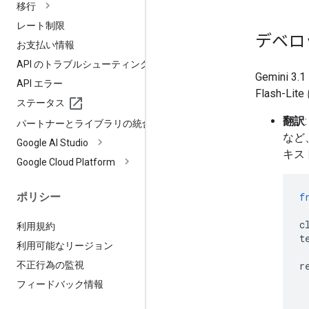
移行
レート制限
デベロ
お支払い情報
API のトラブルシューティング
Gemini 
API エラー
Flash-
ステータス
翻訳
パートナーとライブラリの統合
など
Google AI Studio
キス
Google Cloud Platform
ポリシー
f
c
利用規約
t
利用可能なリージョン
不正行為の監視
r
フィードバック情報