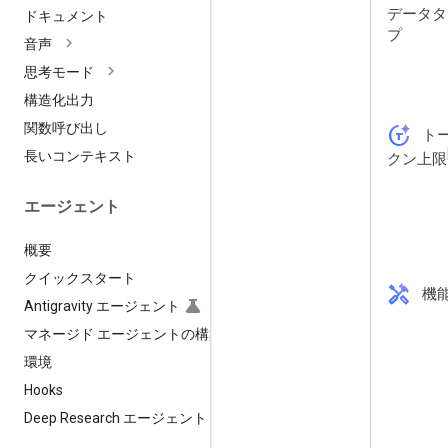
データタ
ドキュメント
プ
音声
思考モード
構造化出力
関数呼び出し
token_auto
ト
長いコンテキスト
クン上限
エージェント
概要
クイックスタート
handyman
機
Antigravity エージェント
マネージド エージェントの構築
環境
Hooks
Deep Research エージェント