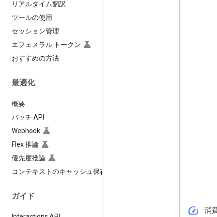
リアルタイム翻訳
ツールの使用
セッション管理
エフェメラル トークン
おすすめの方法
最適化
概要
バッチ API
Webhook
Flex 推論
優先度推論
コンテキストのキャッシュ保存
ガイド
speed
消
Interactions API