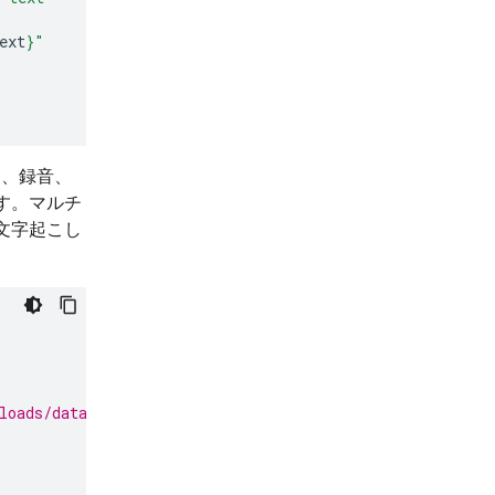
ext
}
"
く、録音、
す。マルチ
文字起こし
loads/data/State_of_the_Union_Address_30_January_1961.m