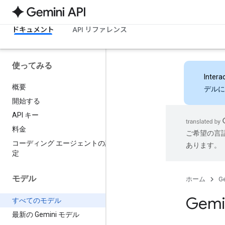
ドキュメント
API リファレンス
使ってみる
Intera
概要
デルに
開始する
API キー
料金
ご希望の言
コーディング エージェントの設
あります。
定
モデル
ホーム
Ge
Gemi
すべてのモデル
最新の Gemini モデル