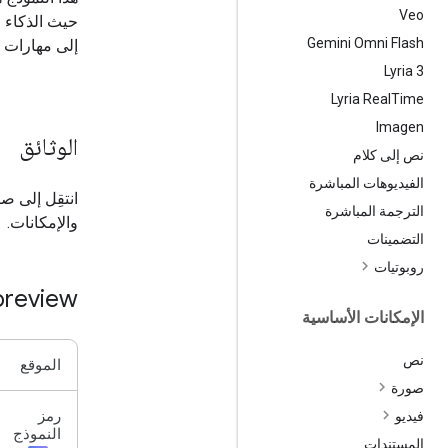
Veo
حيث الذكاء ال
Gemini Omni Flash
إلى مهارات ا
‫Lyria 3
Lyria Real
Time
Imagen
الوثائق
نص إلى كلام
الفيديوهات المباشرة
انتقِل إلى 
الترجمة المباشرة
والإمكانات.
التضمينات
روبوتيات
preview
الإمكانات الأساسية
نص
الموقع
صورة
رمز
فيديو
النموذج
المستندات