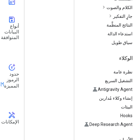
id_card
الكلام والصوت
جارٍ التفكير
save
النتائج المنظَّمة
أنواع
البيانات
استدعاء الدالة
المتوافقة
سياق طويل
الوكلاء
token_auto
نظرة عامة
حدود
الرموز
التشغيل السريع
[*]
المميزة
Antigravity Agent
إنشاء وكلاء مُدارين
البيئات
handyman
Hooks
الإمكانات
Deep Research Agent