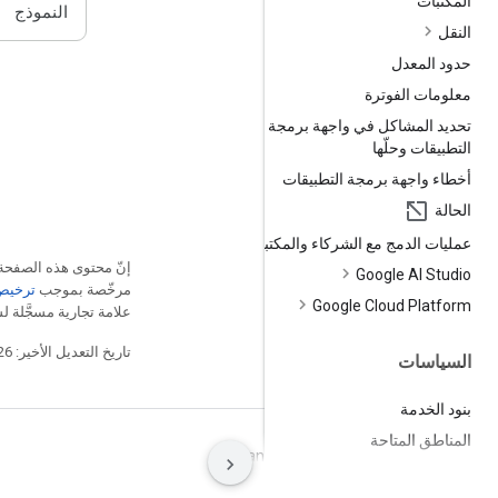
المكتبات
النموذج
النقل
حدود المعدل
معلومات الفوترة
تحديد المشاكل في واجهة برمجة
التطبيقات وحلّها
أخطاء واجهة برمجة التطبيقات
الحالة
عمليات الدمج مع الشركاء والمكتبات
إنّ محتوى هذه الصفح
Google AI Studio
مرخّصة بموجب
ترخيص che 2.0
Google Cloud Platform
علامة تجارية مسجَّلة لشركة Oracle و/أو شركائه
تاريخ التعديل الأخير: 2026-07-21 (حسب التوقيت العالمي المتفَّق عليه)
السياسات
بنود الخدمة
المناطق المتاحة
البنود
الخصوصية
Manage cookies
رصد إساءة الاستخدام