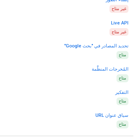
غير متاح
Live API
غير متاح
تحديد المصادر في "بحث Google"
متاح
المُخرجات المنظَّمة
متاح
التفكير
متاح
سياق عنوان URL
متاح