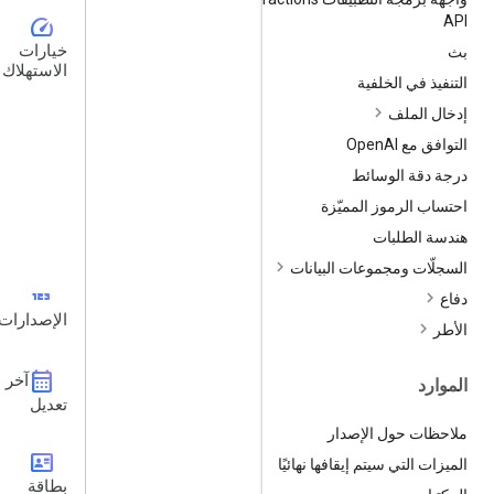
speed
API
خيارات
بث
الاستهلاك
التنفيذ في الخلفية
إدخال الملف
التوافق مع Open
AI
درجة دقة الوسائط
احتساب الرموز المميّزة
هندسة الطلبات
السجلّات ومجموعات البيانات
123
دفاع
الإصدارات
الأطر
calendar_month
آخر
الموارد
تعديل
ملاحظات حول الإصدار
id_card
الميزات التي سيتم إيقافها نهائيًا
بطاقة