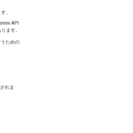
ます。
i API
あります。
行うための
適用されま