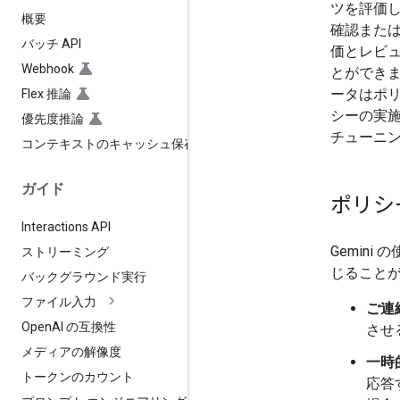
ツを評価
概要
確認また
バッチ API
価とレビュ
Webhook
とができ
ータはポ
Flex 推論
シーの実施専
優先度推論
チューニ
コンテキストのキャッシュ保存
ガイド
ポリシ
Interactions API
Gemini
ストリーミング
じること
バックグラウンド実行
ファイル入力
ご連
Open
AI の互換性
させ
メディアの解像度
一時
トークンのカウント
応答