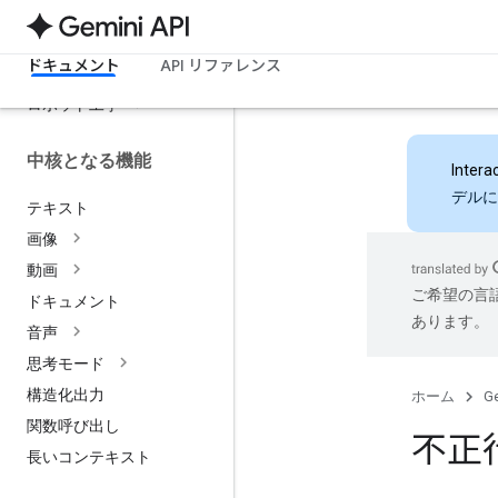
ライブ
リアルタイム翻訳
ドキュメント
API リファレンス
エンベディング
ロボット工学
中核となる機能
Intera
デルに
テキスト
画像
動画
ご希望の言
ドキュメント
あります。
音声
思考モード
構造化出力
ホーム
Ge
関数呼び出し
不正
長いコンテキスト