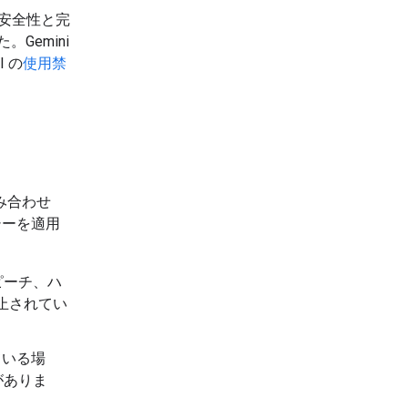
 の安全性と完
Gemini
I の
使用禁
み合わせ
リシーを適用
ピーチ、ハ
止されてい
ている場
がありま