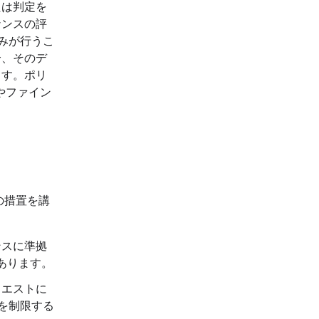
たは判定を
ナンスの評
のみが行うこ
合、そのデ
ます。ポリ
グやファイン
次の措置を講
ンスに準拠
あります。
クエストに
スを制限する