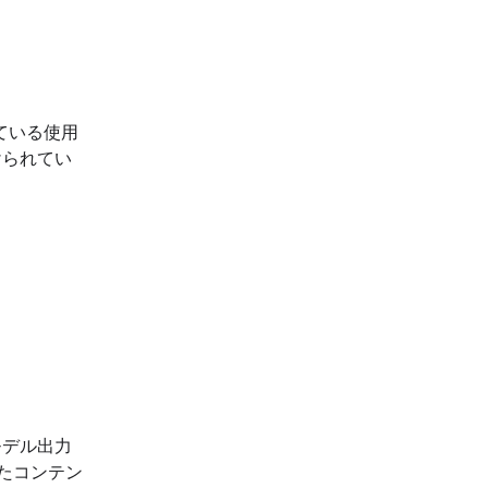
ている使用
けられてい
モデル出力
れたコンテン