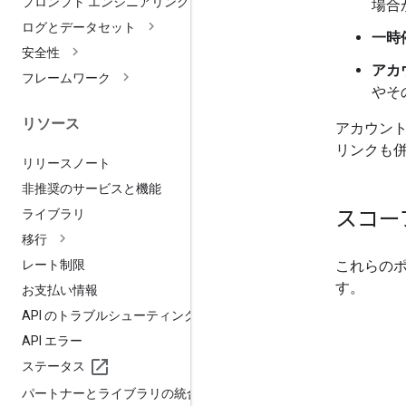
プロンプト エンジニアリング
場合
ログとデータセット
一時
安全性
アカ
フレームワーク
やそ
リソース
アカウン
リンクも
リリースノート
非推奨のサービスと機能
スコー
ライブラリ
移行
レート制限
これらのポリ
す。
お支払い情報
API のトラブルシューティング
API エラー
ステータス
パートナーとライブラリの統合