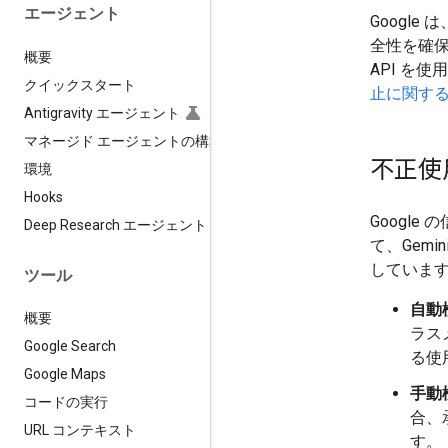
エージェント
Google
全性を確保
概要
API を
クイックスタート
止に関す
Antigravity エージェント
マネージド エージェントの構築
不正使
環境
Hooks
Googl
Deep Research エージェント
て、Gemi
していま
ツール
自動
概要
ラス
Google Search
る使
Google Maps
手動
コードの実行
合、
URL コンテキスト
す。