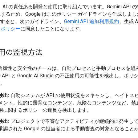
 は、AI の責任ある開発と使用に取り組んでいます。Gemini API
するため、Google はこのポリシー ガイドラインを作成しました。
使用すると、次のガイドライン、
Gemini API 追加利用規約
、生成 A
るポリシー
に同意したことになります。
用の監視方法
e の信頼性と安全性のチームは、自動プロセスと手動プロセスを組
ni API と Google AI Studio の不正使用の可能性を検出し、ポ
す。
検出:
自動システムが API の使用状況をスキャンし、ヘイトス
メント、性的に露骨なコンテンツ、危険なコンテンツなど、禁
用に関するポリシーの違反を検出します。
検出:
プロジェクトで不審なアクティビティが継続的に発生し
承認された Google の担当者による手動審査の対象となること