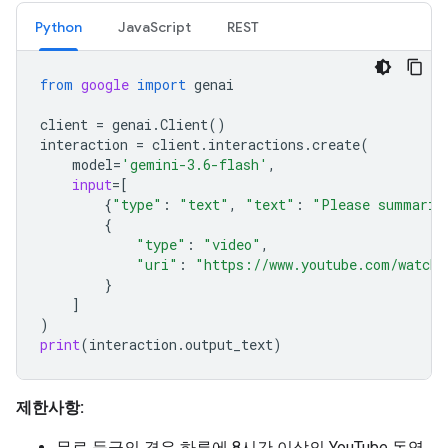
Python
JavaScript
REST
from
google
import
genai
client
=
genai
.
Client
()
interaction
=
client
.
interactions
.
create
(
model
=
'gemini-3.6-flash'
,
input
=
[
{
"type"
:
"text"
,
"text"
:
"Please summariz
{
"type"
:
"video"
,
"uri"
:
"https://www.youtube.com/watch?
}
]
)
print
(
interaction
.
output_text
)
제한사항:
무료 등급의 경우 하루에 8시간 이상의 YouTube 동영