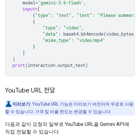
model
=
'gemini-3.6-flash'
,
input
=
[
{
"type"
:
"text"
,
"text"
:
"Please summariz
{
"type"
:
"video"
,
"data"
:
base64
.
b64encode
(
video_bytes
)
.
"mime_type"
:
"video/mp4"
}
]
)
print
(
interaction
.
output_text
)
You
Tube URL 전달
미리보기:
YouTube URL 기능은 미리보기 버전이며 무료로 사용
할 수 있습니다. 가격 및 비율 한도는 변경될 수 있습니다.
다음과 같이 요청의 일부로 YouTube URL을 Gemini API에
직접 전달할 수 있습니다.