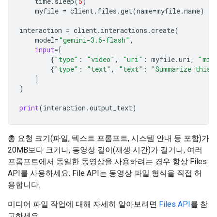
time
.
sleep
(
5
)
myfile
=
client
.
files
.
get
(
name
=
myfile
.
name
)
interaction
=
client
.
interactions
.
create
(
model
=
"gemini-3.6-flash"
,
input
=
[
{
"type"
:
"video"
,
"uri"
:
myfile
.
uri
,
"mim
{
"type"
:
"text"
,
"text"
:
"Summarize this 
]
)
print
(
interaction
.
output_text
)
총 요청 크기(파일, 텍스트 프롬프트, 시스템 안내 등 포함)가
20MB보다 크거나, 동영상 길이(재생 시간)가 길거나, 여러
프롬프트에서 동일한 동영상을 사용하려는 경우 항상 Files
API를 사용하세요. File API는 동영상 파일 형식을 직접 허
용합니다.
미디어 파일 작업에 대해 자세히 알아보려면
Files API
를 참
고하세요.