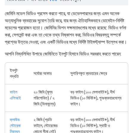
জেমিনি মডেল ভিডিও প্রসেস করতে পারে, যা ডেভেলপারদের জন্য এমন অনেক
অত্যাধুনিক ব্যবহারের সুযোগ তৈরি করে, যার জন্য ঐতিহাসিকভাবে ডোমেইন-নির্দিষ্ট
মডেলের প্রয়োজন হতো। জেমিনির ভিশন সক্ষমতাগুলোর মধ্যে রয়েছে: ভিডিও বর্ণনা
করা, সেগমেন্ট করা এবং তা থেকে তথ্য নিষ্কাশন করা; ভিডিওর বিষয়বস্তু সম্পর্কে
প্রশ্নের উত্তর দেওয়া; এবং একটি ভিডিওর মধ্যে নির্দিষ্ট টাইমস্ট্যাম্প উল্লেখ করা।
আপনি নিম্নলিখিত উপায়ে জেমিনিতে ইনপুট হিসাবে ভিডিও সরবরাহ করতে পারেন:
ইনপুট
সর্বোচ্চ আকার
সুপারিশকৃত ব্যবহারের ক্ষেত্র
পদ্ধতি
ফাইল
২০ জিবি (মূল্য
বড় ফাইল (১০০ মেগাবাইট+), দীর্ঘ
এপিআই
পরিশোধিত) / ২
ভিডিও (১০ মিনিট+), পুনঃব্যবহারযোগ্য
জিবি (বিনামূল্যে)
ফাইল।
ক্লাউড
২ জিবি (প্রতি
বড় ফাইল (১০০ মেগাবাইট+), দীর্ঘ
স্টোরেজ
ফাইলে, স্টোরেজের
ভিডিও (১০ মিনিট+), স্থায়ী ও
নিবন্ধন
কোনো সীমা নেই)
পুনঃব্যবহারযোগ্য ফাইল।