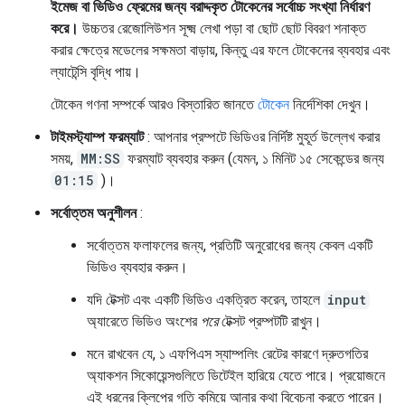
ইমেজ বা ভিডিও ফ্রেমের জন্য বরাদ্দকৃত টোকেনের সর্বোচ্চ সংখ্যা নির্ধারণ
করে।
উচ্চতর রেজোলিউশন সূক্ষ্ম লেখা পড়া বা ছোট ছোট বিবরণ শনাক্ত
করার ক্ষেত্রে মডেলের সক্ষমতা বাড়ায়, কিন্তু এর ফলে টোকেনের ব্যবহার এবং
ল্যাটেন্সি বৃদ্ধি পায়।
টোকেন গণনা সম্পর্কে আরও বিস্তারিত জানতে
টোকেন
নির্দেশিকা দেখুন।
টাইমস্ট্যাম্প ফরম্যাট
: আপনার প্রম্পটে ভিডিওর নির্দিষ্ট মুহূর্ত উল্লেখ করার
সময়,
MM:SS
ফরম্যাট ব্যবহার করুন (যেমন, ১ মিনিট ১৫ সেকেন্ডের জন্য
01:15
)।
সর্বোত্তম অনুশীলন
:
সর্বোত্তম ফলাফলের জন্য, প্রতিটি অনুরোধের জন্য কেবল একটি
ভিডিও ব্যবহার করুন।
যদি টেক্সট এবং একটি ভিডিও একত্রিত করেন, তাহলে
input
অ্যারেতে ভিডিও অংশের
পরে
টেক্সট প্রম্পটটি রাখুন।
মনে রাখবেন যে, ১ এফপিএস স্যাম্পলিং রেটের কারণে দ্রুতগতির
অ্যাকশন সিকোয়েন্সগুলিতে ডিটেইল হারিয়ে যেতে পারে। প্রয়োজনে
এই ধরনের ক্লিপের গতি কমিয়ে আনার কথা বিবেচনা করতে পারেন।