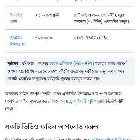
ইনলাইন
< ১০০ মেগাবাইট
ছোট ফাইল (<১০০ মেগাবাইট), স্বল্প
ডেটা
সময়কাল (<১ মিনিট), এককালীন ইনপুট।
ইউটিউব
প্রযোজ্য নয়
সর্বজনীন ইউটিউব ভিডিও।
ইউআরএল
দ্রষ্টব্য:
বেশিরভাগ ক্ষেত্রে
ফাইল এপিআই (File API)
ব্যবহার করার পরামর্শ
দেওয়া হয়, বিশেষ করে ১০০ মেগাবাইটের চেয়ে বড় ফাইলের জন্য অথবা যখন
আপনি একাধিক অনুরোধে ফাইলটি পুনরায় ব্যবহার করতে চান।
অন্যান্য ফাইল ইনপুট পদ্ধতি, যেমন এক্সটার্নাল ইউআরএল বা গুগল ক্লাউডে
সংরক্ষিত ফাইল ব্যবহার করার বিষয়ে জানতে,
ফাইল ইনপুট পদ্ধতি
নির্দেশিকাটি
দেখুন।
একটি ভিডিও ফাইল আপলোড করুন
নিম্নলিখিত কোডটি একটি নমুনা ভিডিও ডাউনলোড করে,
ফাইলস এপিআই (Files