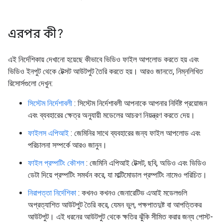
এরপর কী?
এই নির্দেশিকায় দেখানো হয়েছে কীভাবে ভিডিও ফাইল আপলোড করতে হয় এবং
ভিডিও ইনপুট থেকে টেক্সট আউটপুট তৈরি করতে হয়। আরও জানতে, নিম্নলিখিত
রিসোর্সগুলো দেখুন:
সিস্টেম নির্দেশাবলী
: সিস্টেম নির্দেশাবলী আপনাকে আপনার নির্দিষ্ট প্রয়োজন
এবং ব্যবহারের ক্ষেত্র অনুযায়ী মডেলের আচরণ নিয়ন্ত্রণ করতে দেয়।
ফাইলস এপিআই
: জেমিনির সাথে ব্যবহারের জন্য ফাইল আপলোড এবং
পরিচালনা সম্পর্কে আরও জানুন।
ফাইল প্রম্পটিং কৌশল
: জেমিনি এপিআই টেক্সট, ছবি, অডিও এবং ভিডিও
ডেটা দিয়ে প্রম্পটিং সমর্থন করে, যা মাল্টিমোডাল প্রম্পটিং নামেও পরিচিত।
নিরাপত্তা নির্দেশিকা
: কখনও কখনও জেনারেটিভ এআই মডেলগুলি
অপ্রত্যাশিত আউটপুট তৈরি করে, যেমন ভুল, পক্ষপাতদুষ্ট বা আপত্তিকর
আউটপুট। এই ধরনের আউটপুট থেকে ক্ষতির ঝুঁকি সীমিত করার জন্য পোস্ট-