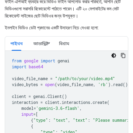
ফাইল এপিআই ব্যবহার করে ভিডিও ফাইল আপলোড করার পরিবর্তে, আপনি ছোট
ভিডিওগুলো সরাসরি রিকোয়েস্টে পাঠাতে পারেন। এটি ২০ মেগাবাইটের কম মোট
রিকোয়েস্ট সাইজের ছোট ভিডিওর জন্য উপযুক্ত।
ইনলাইন ভিডিও ডেটা প্রদানের একটি উদাহরণ নিচে দেওয়া হলো:
পাইথন
জাভাস্ক্রিপ্ট
বিশ্রাম
from
google
import
genai
import
base64
video_file_name
=
"/path/to/your/video.mp4"
video_bytes
=
open
(
video_file_name
,
'rb'
)
.
read
()
client
=
genai
.
Client
()
interaction
=
client
.
interactions
.
create
(
model
=
'gemini-3.6-flash'
,
input
=
[
{
"type"
:
"text"
,
"text"
:
"Please summariz
{
"type"
:
"video"
,