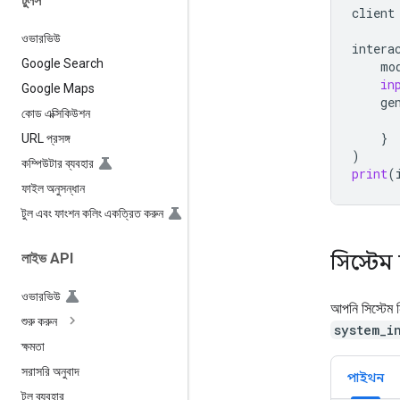
টুলস
client
ওভারভিউ
intera
Google Search
mo
in
Google Maps
ge
কোড এক্সিকিউশন
}
URL প্রসঙ্গ
)
কম্পিউটার ব্যবহার
print
(
ফাইল অনুসন্ধান
টুল এবং ফাংশন কলিং একত্রিত করুন
সিস্টেম
লাইভ API
ওভারভিউ
আপনি সিস্টেম 
শুরু করুন
system_i
ক্ষমতা
সরাসরি অনুবাদ
পাইথন
টুল ব্যবহার