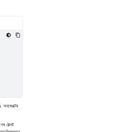
n
অবজেক্টের
েষ টেক্সট
য়ংক্রিয়ভাবে