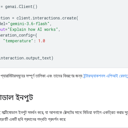
=
genai
.
Client
()
ction
=
client
.
interactions
.
create
(
del
=
"gemini-3.6-flash"
,
put
=
"Explain how AI works"
,
neration_config
=
{
"temperature"
:
1.0
interaction
.
output_text
)
্যারামিটারসমূহের সম্পূর্ণ তালিকা এবং তাদের বিবরণের জন্য
ইন্টারঅ্যাকশনস এপিআই রেফারে
মোডাল ইনপুট
াল্টিমোডাল ইনপুট সমর্থন করে, যা আপনাকে টেক্সটের সাথে মিডিয়া ফাইল একত্রিত করার স
হরণটি একটি ছবি প্রদানের পদ্ধতি প্রদর্শন করে: