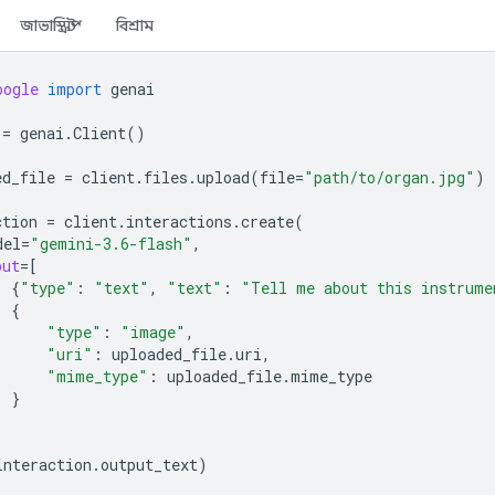
জাভাস্ক্রিপ্ট
বিশ্রাম
oogle
import
genai
=
genai
.
Client
()
ed_file
=
client
.
files
.
upload
(
file
=
"path/to/organ.jpg"
)
ction
=
client
.
interactions
.
create
(
del
=
"gemini-3.6-flash"
,
put
=
[
{
"type"
:
"text"
,
"text"
:
"Tell me about this instrume
{
"type"
:
"image"
,
"uri"
:
uploaded_file
.
uri
,
"mime_type"
:
uploaded_file
.
mime_type
}
interaction
.
output_text
)