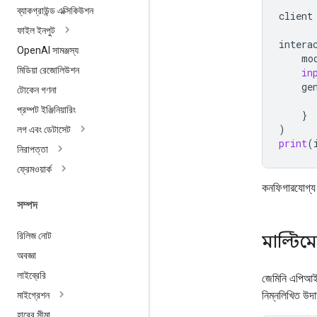
ব্যাকগ্রাউন্ড এক্সিকিউশন
client
ফাইল ইনপুট
intera
Open
AI সামঞ্জস্য
mo
মিডিয়া রেজোলিউশন
in
ge
টোকেন গণনা
প্রম্পট ইঞ্জিনিয়ারিং
}
)
লগ এবং ডেটাসেট
print
(
নিরাপত্তা
ফ্রেমওয়ার্ক
কনফিগারযোগ্য প
সম্পদ
রিলিজ নোট
মাল্টি
অবজ্ঞা
লাইব্রেরি
জেমিনি এপিআই ম
নিম্নলিখিত উদা
মাইগ্রেশন
হারের সীমা