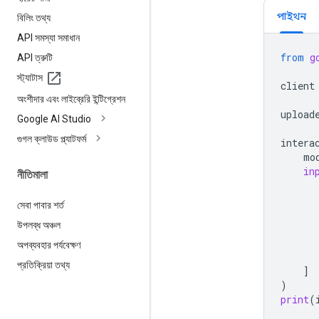
পাইথন
বিলিং তথ্য
API সমস্যা সমাধান
from
g
API ত্রুটি
স্ট্যাটাস
client
অংশীদার এবং লাইব্রেরি ইন্টিগ্রেশন
upload
Google AI Studio
গুগল ক্লাউড প্ল্যাটফর্ম
intera
mo
in
নীতিমালা
সেবা পাবার শর্ত
উপলব্ধ অঞ্চল
অপব্যবহার পর্যবেক্ষণ
প্রতিক্রিয়া তথ্য
]
)
print
(