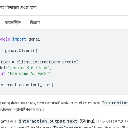
ধারণ উদাহরণ দেওয়া হলো:
জাভাস্ক্রিপ্ট
বিশ্রাম
oogle
import
genai
=
genai
.
Client
()
ction
=
client
.
interactions
.
create
(
del
=
"gemini-3.6-flash"
,
put
=
"How does AI work?"
interaction
.
output_text
)
্রিয়া অ্যাক্সেস করার জন্য, গুগল জেনএআই এসডিকে-গুলো ফেরত আসা
Interactio
িধাজনক প্রোপার্টি প্রদান করে।
 হেল্পার হলো
interaction.output_text
(String), যা মডেলের রেসপন্সের শ
্ন করে। যদি রেসপন্সটি একাধিক পরপর
TextContent
ব্লকে বিভক্ত থাকে, তবে এটি স্ব