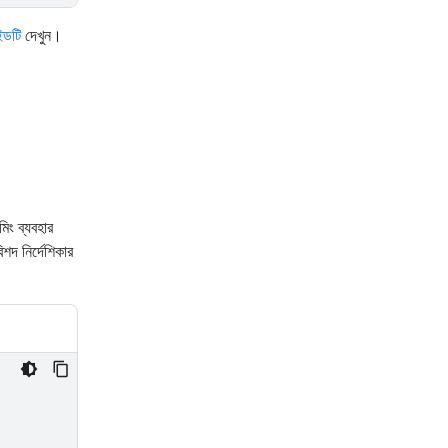
াইডটি
দেখুন।
িং ব্যবহার
শদ নির্দেশিকার