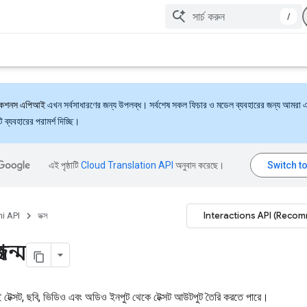
/
্যাকশনস এপিআই
এখন সর্বসাধারণের জন্য উপলব্ধ। সর্বশেষ সকল ফিচার ও মডেল ব্যবহারের জন্য আমরা 
ব্যবহারের পরামর্শ দিচ্ছি।
এই পৃষ্ঠাটি
Cloud Translation API
অনুবাদ করেছে।
Interactions API (Reco
i API
ডক্স
রজন্ম
টেক্সট, ছবি, ভিডিও এবং অডিও ইনপুট থেকে টেক্সট আউটপুট তৈরি করতে পারে।