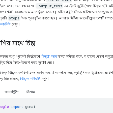
্রিত করে। মনে রাখবেন যে,
.output_text
নন-টেক্সট কন্টেন্ট (যেমন চিন্তা, ছবি, 
আগের টেক্সট ব্লকগুলোকে অন্তর্ভুক্ত করে না। জটিল বা ইন্টারলিভড মাল্টিমোডাল রেসপন্সের
নুয়ালি
steps
উপর পুনরাবৃত্তি করতে হবে। অন্যান্য মিডিয়া কনভেনিয়েন্স প্রপার্টি সম্প
 ওভারভিউ
দেখুন।
শির সাথে চিন্তা
তকদের মধ্যে প্রায়শই ডিফল্টরূপে
'চিন্তা' করার
ক্ষমতা সক্রিয় থাকে, যা তাদের কোনো অনুরো
ক্তি দিয়ে বিচার-বিবেচনা করার সুযোগ দেয়।
ভিন্ন থিঙ্কিং কনফিগারেশন সমর্থন করে, যা আপনাকে খরচ, ল্যাটেন্সি এবং ইন্টেলিজেন্সের উপর ন
স্তারিত জানতে,
থিঙ্কিং গাইডটি
দেখুন।
জাভাস্ক্রিপ্ট
বিশ্রাম
oogle
import
genai