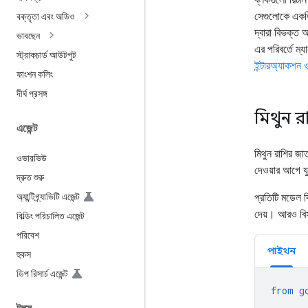
সেগুলোকে একত
বক্তৃতা এবং অডিও
দ্বারা বিভক্ত 
ভাবছেন
এর পরিবর্তে ম্যা
স্ট্রাকচার্ড আউটপুট
ইন্টারঅ্যাকশন
ফাংশন কলিং
দীর্ঘ প্রসঙ্গ
মিথুন রা
এজেন্ট
মিথুন রাশির জা
ওভারভিউ
দেওয়ার আগে যু
দ্রুত শুরু
অ্যান্টিগ্র্যাভিটি এজেন্ট
প্রতিটি মডেল বি
দেয়। আরও বি
বিল্ডিং পরিচালিত এজেন্ট
পরিবেশ
পাইথন
হুকস
ডিপ রিসার্চ এজেন্ট
from
g