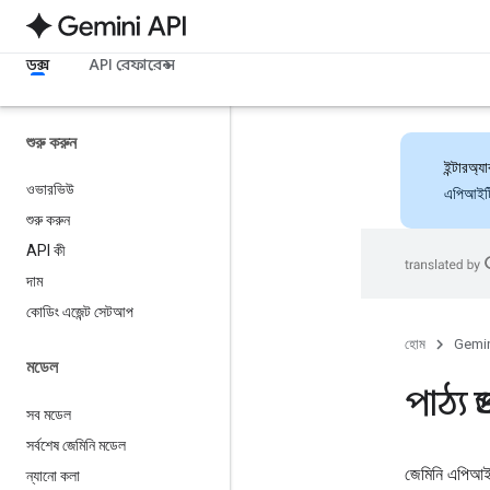
ডক্স
API রেফারেন্স
শুরু করুন
ইন্টারঅ
ওভারভিউ
এপিআইটি 
শুরু করুন
API কী
দাম
কোডিং এজেন্ট সেটআপ
হোম
Gemin
মডেল
পাঠ্য প্
সব মডেল
সর্বশেষ জেমিনি মডেল
জেমিনি এপিআই 
ন্যানো কলা