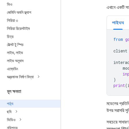
ভিও
এখানে একটি সা
জেমিনি অমনি ফ্ল্যাশ
লিরিয়া ৩
পাইথন
লিরিয়া রিয়েলটাইম
চিত্র
from
g
টেক্সট টু স্পিচ
client
লাইভ
,
লাইভ
লাইভ অনুবাদ
intera
mo
এম্বেডিং
in
যন্ত্রমানব নির্মাণ বিদ্যা
)
print
(
মূল ক্ষমতা
মডেলের প্রতিক
পাঠ্য
উপর সরাসরি সুব
ছবি
ভিডিও
সবচেয়ে সাধারণ
নথিপত্র
ব্লকগুলো রিটার