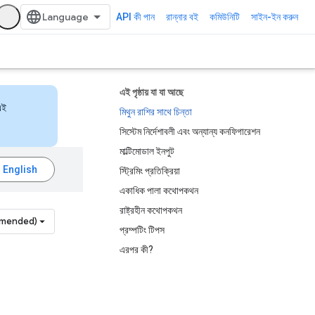
API কী পান
রান্নার বই
কমিউনিটি
সাইন-ইন করুন
এই পৃষ্ঠায় যা যা আছে
এই
মিথুন রাশির সাথে চিন্তা
সিস্টেম নির্দেশাবলী এবং অন্যান্য কনফিগারেশন
মাল্টিমোডাল ইনপুট
স্ট্রিমিং প্রতিক্রিয়া
একাধিক পালা কথোপকথন
রাষ্ট্রহীন কথোপকথন
mmended)
প্রম্পটিং টিপস
এরপর কী?