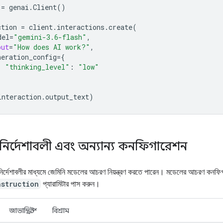
=
genai
.
Client
()
ction
=
client
.
interactions
.
create
(
del
=
"gemini-3.6-flash"
,
put
=
"How does AI work?"
,
neration_config
=
{
"thinking_level"
:
"low"
interaction
.
output_text
)
 নির্দেশাবলী এবং অন্যান্য কনফিগারেশন
নির্দেশাবলীর মাধ্যমে জেমিনি মডেলের আচরণ নিয়ন্ত্রণ করতে পারেন। মডেলের আচরণ কনফ
nstruction
প্যারামিটার পাস করুন।
জাভাস্ক্রিপ্ট
বিশ্রাম