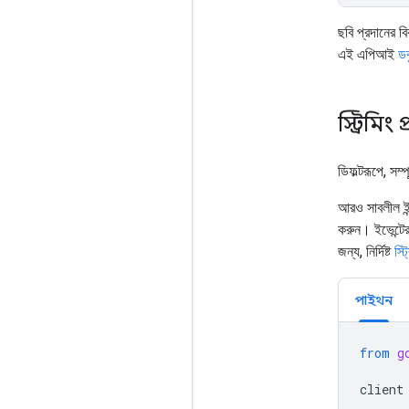
ছবি প্রদানের 
এই এপিআই
ডক
স্ট্রিমিং 
ডিফল্টরূপে, সম্
আরও সাবলীল ইন্
করুন। ইভেন্টের
জন্য, নির্দিষ্ট
স্ট
পাইথন
from
g
client