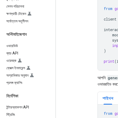
সেশন পরিচালনা
from
g
ক্ষণস্থায়ী টোকেন
client
সর্বোত্তম অনুশীলন
intera
অপ্টিমাইজেশান
mo
sy
in
ওভারভিউ
)
ব্যাচ API
ওয়েবহুক
print
(
ফ্লেক্স ইনফারেন্স
অগ্রাধিকার অনুমান
আপনি
gene
প্রসঙ্গ ক্যাশিং
ওভাররাইড করত
নির্দেশিকা
পাইথন
ইন্টারঅ্যাকশন API
from
g
স্ট্রিমিং