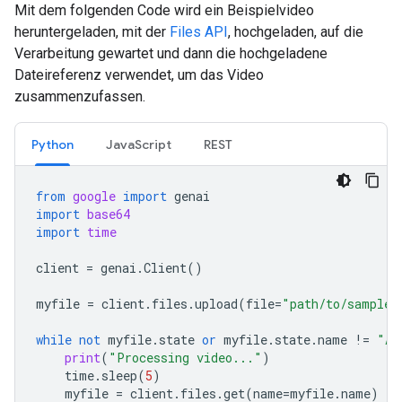
Mit dem folgenden Code wird ein Beispielvideo
heruntergeladen, mit der
Files API
, hochgeladen, auf die
Verarbeitung gewartet und dann die hochgeladene
Dateireferenz verwendet, um das Video
zusammenzufassen.
Python
JavaScript
REST
from
google
import
genai
import
base64
import
time
client
=
genai
.
Client
()
myfile
=
client
.
files
.
upload
(
file
=
"path/to/sample.
while
not
myfile
.
state
or
myfile
.
state
.
name
!=
"AC
print
(
"Processing video..."
)
time
.
sleep
(
5
)
myfile
=
client
.
files
.
get
(
name
=
myfile
.
name
)