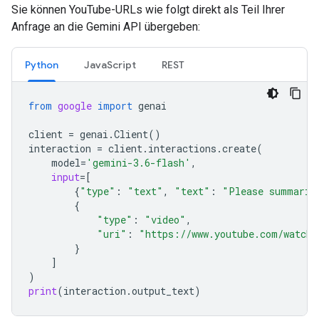
Sie können YouTube-URLs wie folgt direkt als Teil Ihrer
Anfrage an die Gemini API übergeben:
Python
JavaScript
REST
from
google
import
genai
client
=
genai
.
Client
()
interaction
=
client
.
interactions
.
create
(
model
=
'gemini-3.6-flash'
,
input
=
[
{
"type"
:
"text"
,
"text"
:
"Please summariz
{
"type"
:
"video"
,
"uri"
:
"https://www.youtube.com/watch?
}
]
)
print
(
interaction
.
output_text
)