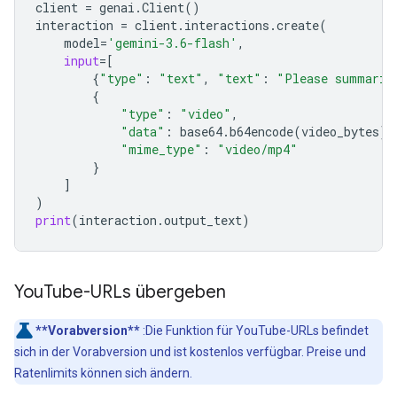
client
=
genai
.
Client
()
interaction
=
client
.
interactions
.
create
(
model
=
'gemini-3.6-flash'
,
input
=
[
{
"type"
:
"text"
,
"text"
:
"Please summariz
{
"type"
:
"video"
,
"data"
:
base64
.
b64encode
(
video_bytes
)
.
"mime_type"
:
"video/mp4"
}
]
)
print
(
interaction
.
output_text
)
You
Tube-URLs übergeben
**Vorabversion**
:Die Funktion für YouTube-URLs befindet
sich in der Vorabversion und ist kostenlos verfügbar. Preise und
Ratenlimits können sich ändern.