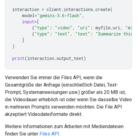
interaction
=
client
.
interactions
.
create
(
model
=
"gemini-3.6-flash"
,
input
=
[
{
"type"
:
"video"
,
"uri"
:
myfile
.
uri
,
"mim
{
"type"
:
"text"
,
"text"
:
"Summarize this 
]
)
print
(
interaction
.
output_text
)
Verwenden Sie immer die Files API, wenn die
Gesamtgröße der Anfrage (einschließlich Datei, Text-
Prompt, Systemanweisungen usw.) größer als 20 MB ist,
die Videodauer erheblich ist oder wenn Sie dasselbe Video
in mehreren Prompts verwenden möchten. Die File API
akzeptiert Videodateiformate direkt.
Weitere Informationen zum Arbeiten mit Mediendateien
finden Sie unter
Files API
.