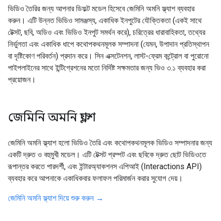
ভিডিও তৈরির জন্য আপনার ডিফল্ট মডেল হিসেবে জেমিনি অমনি ফ্ল্যাশ ব্যবহার
করুন। এটি উন্নত ভিডিও সামঞ্জস্য, একাধিক ইনপুটের যৌক্তিকতা (একই সাথে
টেক্সট, ছবি, অডিও এবং ভিডিও ইনপুট সমর্থন করে), চরিত্রের ধারাবাহিকতা, তথ্যের
নির্ভুলতা এবং একাধিক ধাপে কথোপকথনমূলক সম্পাদনা (যেমন, উপাদান প্রতিস্থাপন
বা দৃষ্টিকোণ পরিবর্তন) প্রদান করে। সিন এক্সটেনশন, লাস্ট-ফ্রেম কন্ট্রোল বা পুরোনো
পাইপলাইনের সাথে ইন্টিগ্রেশনের মতো নির্দিষ্ট সক্ষমতার জন্য ভিও ৩.১ ব্যবহার করা
প্রয়োজন।
জেমিনি অমনি ফ্ল্যাশ
জেমিনি অমনি ফ্ল্যাশ হলো ভিডিও তৈরি এবং কথোপকথনমূলক ভিডিও সম্পাদনার জন্য
একটি দ্রুত ও বহুমুখী মডেল। এটি টেক্সট প্রম্পট এবং ছবিকে দ্রুত ছোট ভিডিওতে
রূপান্তর করতে পারদর্শী, এবং ইন্টারঅ্যাকশনস এপিআই (Interactions API)
ব্যবহার করে আপনাকে একাধিকবার ফলাফল পরিমার্জন করার সুযোগ দেয়।
জেমিনি অমনি ফ্ল্যাশ দিয়ে শুরু করুন →