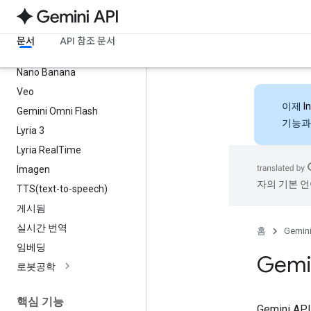
모델
모든 모델
문서
API 참조 문서
최신 Gemini 모델
Nano Banana
Veo
이제
I
Gemini Omni Flash
기능과
Lyria 3
Lyria Real
Time
Imagen
자의 기본 언
TTS(
text-to-speech)
게시됨
실시간 번역
홈
Gemini
임베딩
Gemi
로봇공학
핵심 기능
Gemini