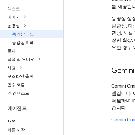
를 제공합니
텍스트
이미지
동영상 생성의
일관성, 다
동영상
관성, 사실
동영상 개요
장면 확장,
동영상 이해
요한 경우 V
문서
음성 및 오디오
사고
Gemini
구조화된 출력
함수 호출
Gemini 
델입니다.
긴 컨텍스트
탁월하며 In
습니다.
에이전트
Gemini O
개요
빠른 시작