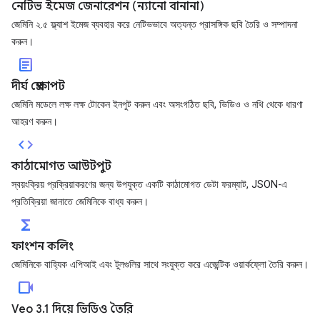
নেটিভ ইমেজ জেনারেশন (ন্যানো বানানা)
জেমিনি ২.৫ ফ্ল্যাশ ইমেজ ব্যবহার করে নেটিভভাবে অত্যন্ত প্রাসঙ্গিক ছবি তৈরি ও সম্পাদনা
করুন।
article
দীর্ঘ প্রেক্ষাপট
জেমিনি মডেলে লক্ষ লক্ষ টোকেন ইনপুট করুন এবং অসংগঠিত ছবি, ভিডিও ও নথি থেকে ধারণা
আহরণ করুন।
code
কাঠামোগত আউটপুট
স্বয়ংক্রিয় প্রক্রিয়াকরণের জন্য উপযুক্ত একটি কাঠামোগত ডেটা ফরম্যাট, JSON-এ
প্রতিক্রিয়া জানাতে জেমিনিকে বাধ্য করুন।
functions
ফাংশন কলিং
জেমিনিকে বাহ্যিক এপিআই এবং টুলগুলির সাথে সংযুক্ত করে এজেন্টিক ওয়ার্কফ্লো তৈরি করুন।
videocam
Veo 3.1 দিয়ে ভিডিও তৈরি