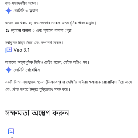
ব্যয়-সংবেদনশীল মডেল।
spark
জেমিনি ৩ ফ্ল্যাশ
অনেক কম খরচে বড় মডেলগুলোর সমকক্ষ অত্যাধুনিক পারফরম্যান্স।
🍌
ন্যানো বানানা ২ এবং ন্যানো বানানা প্রো
সর্বাধুনিক চিত্র তৈরি এবং সম্পাদনা মডেল।
video_library
Veo 3.1
আমাদের অত্যাধুনিক ভিডিও তৈরির মডেল, নেটিভ অডিও সহ।
spark
জেমিনি রোবোটিক্স
একটি ভিশন-ল্যাঙ্গুয়েজ মডেল (ভিএলএম) যা জেমিনির সক্রিয় ক্ষমতাকে রোবোটিক্সে নিয়ে আসে
এবং ভৌত জগতে উন্নত যুক্তিবোধ সক্ষম করে।
সক্ষমতা অন্বেষণ করুন
imagesmode