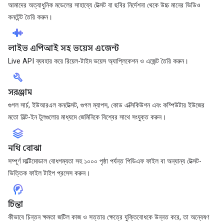
আমাদের অত্যাধুনিক মডেলের সাহায্যে টেক্সট বা ছবির নির্দেশনা থেকে উচ্চ মানের ভিডিও
কনটেন্ট তৈরি করুন।
android_recorder
লাইভ এপিআই সহ ভয়েস এজেন্ট
Live API ব্যবহার করে রিয়েল-টাইম ভয়েস অ্যাপ্লিকেশন ও এজেন্ট তৈরি করুন।
build
সরঞ্জাম
গুগল সার্চ, ইউআরএল কনটেক্সট, গুগল ম্যাপস, কোড এক্সিকিউশন এবং কম্পিউটার ইউজের
মতো বিল্ট-ইন টুলগুলোর মাধ্যমে জেমিনিকে বিশ্বের সাথে সংযুক্ত করুন।
stacks
নথি বোঝা
সম্পূর্ণ মাল্টিমোডাল বোধগম্যতা সহ ১০০০ পৃষ্ঠা পর্যন্ত পিডিএফ ফাইল বা অন্যান্য টেক্সট-
ভিত্তিক ফাইল টাইপ প্রসেস করুন।
cognition_2
চিন্তা
কীভাবে চিন্তন ক্ষমতা জটিল কাজ ও সত্তার ক্ষেত্রে যুক্তিবোধকে উন্নত করে, তা অন্বেষণ