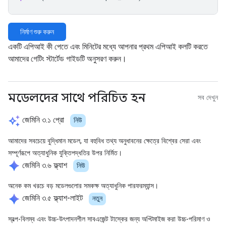
নির্মাণ শুরু করুন
একটি এপিআই কী পেতে এবং মিনিটের মধ্যে আপনার প্রথম এপিআই কলটি করতে
আমাদের গেটিং স্টার্টেড গাইডটি অনুসরণ করুন।
মডেলদের সাথে পরিচিত হন
সব দেখুন
auto_awesome
জেমিনি ৩.১ প্রো
নিউ
আমাদের সবচেয়ে বুদ্ধিমান মডেল, যা বহুবিধ তথ্য অনুধাবনের ক্ষেত্রে বিশ্বের সেরা এবং
সম্পূর্ণরূপে অত্যাধুনিক যুক্তিপদ্ধতির উপর নির্মিত।
spark
জেমিনি ৩.৬ ফ্ল্যাশ
নিউ
অনেক কম খরচে বড় মডেলগুলোর সমকক্ষ অত্যাধুনিক পারফরম্যান্স।
spark
জেমিনি ৩.৫ ফ্ল্যাশ-লাইট
নতুন
স্বল্প-বিলম্ব এবং উচ্চ-উৎপাদনশীল সাবএজেন্ট টাস্কের জন্য অপ্টিমাইজ করা উচ্চ-পরিমাণ ও