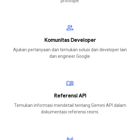
prototipe.
group
Komunitas Developer
Ajukan pertanyaan dan temukan solusi dari developer lain
dan engineer Google.
menu_book
Referensi API
Temukan informasi mendetail tentang Gemini API dalam
dokumentasi referensi resmi.
sensors