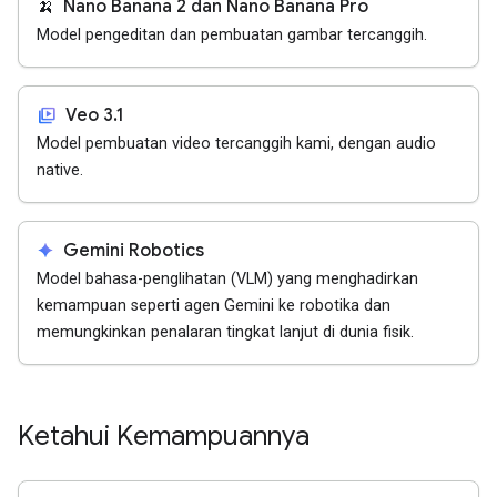
🍌
Nano Banana 2 dan Nano Banana Pro
Model pengeditan dan pembuatan gambar tercanggih.
video_library
Veo 3.1
Model pembuatan video tercanggih kami, dengan audio
native.
spark
Gemini Robotics
Model bahasa-penglihatan (VLM) yang menghadirkan
kemampuan seperti agen Gemini ke robotika dan
memungkinkan penalaran tingkat lanjut di dunia fisik.
Ketahui Kemampuannya