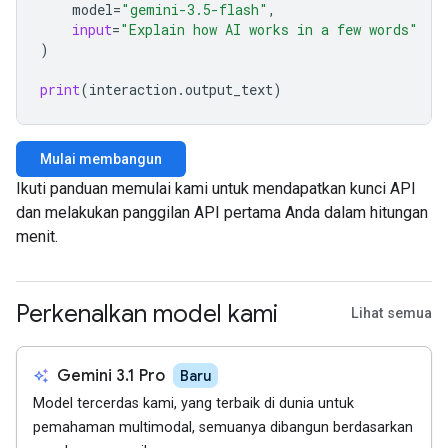
model
=
"gemini-3.5-flash"
,
input
=
"Explain how AI works in a few words"
)
print
(
interaction
.
output_text
)
Mulai membangun
Ikuti panduan memulai kami untuk mendapatkan kunci API
dan melakukan panggilan API pertama Anda dalam hitungan
menit.
Perkenalkan model kami
Lihat semua
auto_awesome
Gemini 3.1 Pro
Baru
Model tercerdas kami, yang terbaik di dunia untuk
pemahaman multimodal, semuanya dibangun berdasarkan