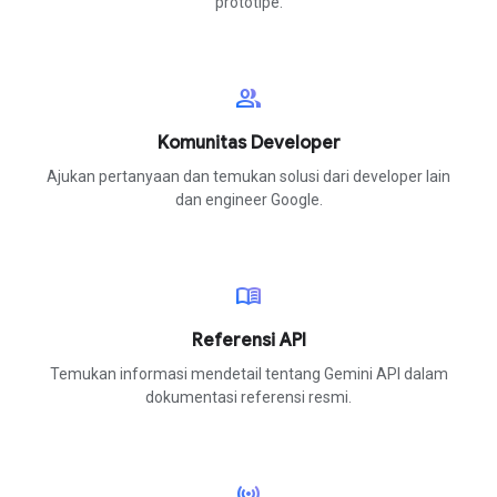
prototipe.
group
Komunitas Developer
Ajukan pertanyaan dan temukan solusi dari developer lain
dan engineer Google.
menu_book
Referensi API
Temukan informasi mendetail tentang Gemini API dalam
dokumentasi referensi resmi.
sensors