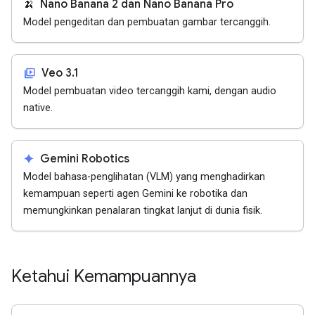
🍌
Nano Banana 2 dan Nano Banana Pro
Model pengeditan dan pembuatan gambar tercanggih.
video_library
Veo 3.1
Model pembuatan video tercanggih kami, dengan audio
native.
spark
Gemini Robotics
Model bahasa-penglihatan (VLM) yang menghadirkan
kemampuan seperti agen Gemini ke robotika dan
memungkinkan penalaran tingkat lanjut di dunia fisik.
Ketahui Kemampuannya