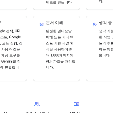
다.
텐츠를 만듭니다.
구
문서 이해
생각 중
stacks
cognition_2
gle 검색, URL
완전한 멀티모달
생각 기
스트, Google
이해 또는 기타 텍
한 작업 
, 코드 실행, 컴
스트 기반 파일 형
트의 추
 사용과 같은
식을 사용하여 최
하는 방
 제공 도구를
대 1,000페이지의
봅니다.
 Gemini를 전
PDF 파일을 처리합
에 연결합니
니다.
group
menu_book