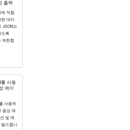
된 출력
리에 적합
화된 데이
 JSON으
하도록
i를 제한합
PI를 사용
성 에이
PI를 사용하
 음성 애
션 및 에
 빌드합니