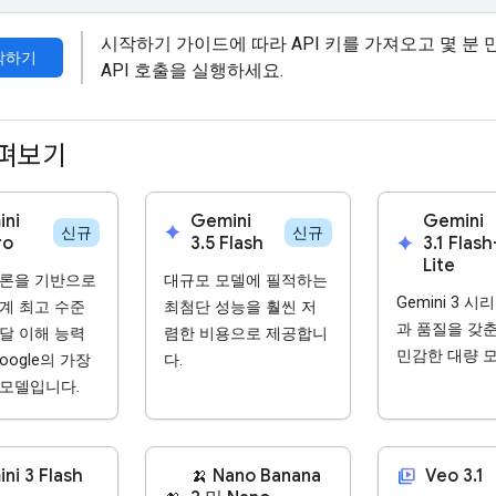
시작하기 가이드에 따라 API 키를 가져오고 몇 분 
작하기
API 호출을 실행하세요.
살펴보기
ni
Gemini
Gemini
spark
신규
신규
ro
3.5 Flash
spark
3.1 Flash
Lite
추론을 기반으로
대규모 모델에 필적하는
Gemini 3 
계 최고 수준
최첨단 성능을 훨씬 저
과 품질을 갖
달 이해 능력
렴한 비용으로 제공합니
민감한 대량 
oogle의 가장
다.
모델입니다.
video_library
ni 3 Flash
🍌 Nano Banana
Veo 3.1