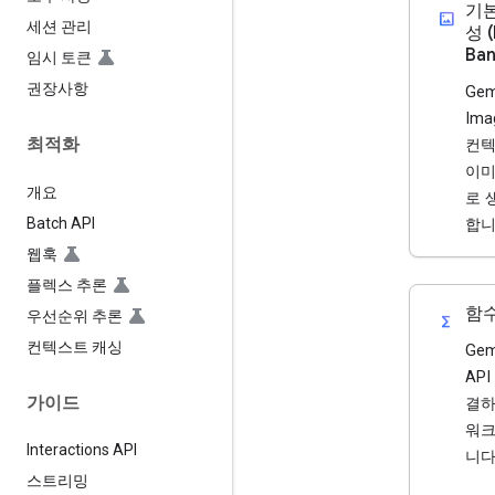
기본
imagesmode
세션 관리
성 
Ban
임시 토큰
권장사항
Gemi
Im
최적화
컨텍
이미
개요
로 
Batch API
합니
웹훅
플렉스 추론
함
우선순위 추론
functions
컨텍스트 캐싱
Ge
AP
가이드
결하
워크
Interactions API
니다
스트리밍