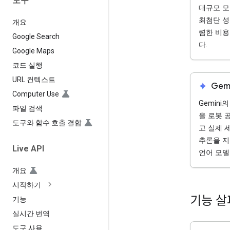
도구
대규모 
최첨단 성
개요
렴한 비
Google Search
다.
Google Maps
코드 실행
URL 컨텍스트
spark
Gemi
Computer Use
Gemini
파일 검색
을 로봇 
도구와 함수 호출 결합
고 실제 
추론을 지
Live API
언어 모델 
개요
시작하기
기능 
기능
실시간 번역
도구 사용