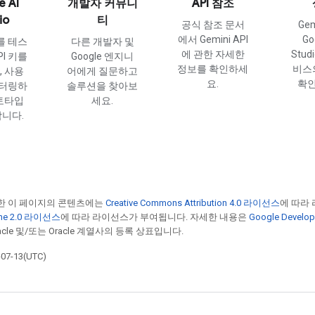
e AI
개발자 커뮤니
API 참조
io
티
공식 참조 문서
Gem
에서 Gemini API
Go
를 테스
다른 개발자 및
에 관한 자세한
Stud
PI 키를
Google 엔지니
정보를 확인하세
비스
 사용
어에게 질문하고
요.
확인
니터링하
솔루션을 찾아보
토타입
세요.
니다.
한 이 페이지의 콘텐츠에는
Creative Commons Attribution 4.0 라이선스
에 따라
he 2.0 라이선스
에 따라 라이선스가 부여됩니다. 자세한 내용은
Google Devel
cle 및/또는 Oracle 계열사의 등록 상표입니다.
7-13(UTC)