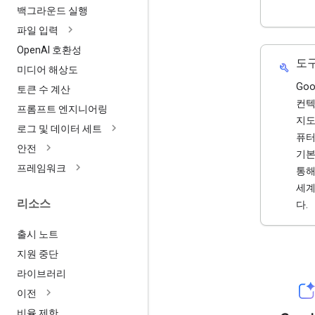
백그라운드 실행
파일 입력
Open
AI 호환성
도
build
미디어 해상도
Goo
토큰 수 계산
컨텍
프롬프트 엔지니어링
지도
로그 및 데이터 세트
퓨터
안전
기본
프레임워크
통해
세계
리소스
다.
출시 노트
지원 중단
라이브러리
이전
비율 제한