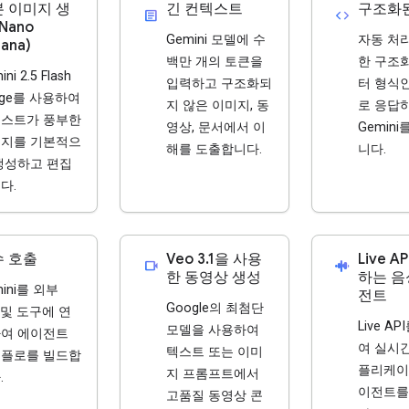
 이미지 생
긴 컨텍스트
구조화
article
code
(Nano
Gemini 모델에 수
자동 처
ana)
백만 개의 토큰을
한 구조
ni 2.5 Flash
입력하고 구조화되
터 형식인
age를 사용하여
지 않은 이미지, 동
로 응답
스트가 풍부한
영상, 문서에서 이
Gemin
지를 기본적으
해를 도출합니다.
니다.
생성하고 편집
다.
수 호출
Veo 3.1을 사용
Live A
videocam
android_recorder
한 동영상 생성
하는 음
mini를 외부
전트
Google의 최첨단
I 및 도구에 연
Live A
모델을 사용하여
여 에이전트
여 실시간
텍스트 또는 이미
플로를 빌드합
플리케이
지 프롬프트에서
.
이전트를
고품질 동영상 콘