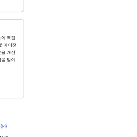
능이 복잡
및 에이전
론을 개선
법을 알아
sensors