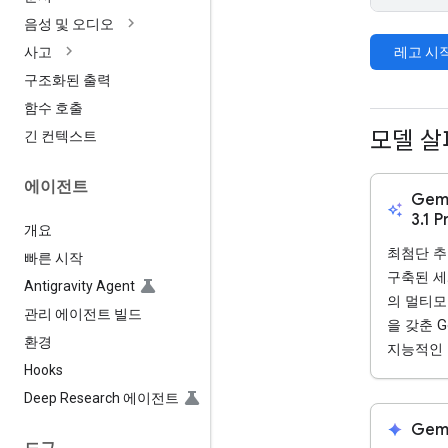
음성 및 오디오
레고 시
사고
구조화된 출력
함수 호출
모델 
긴 컨텍스트
에이전트
Gemi
auto_awesome
3.1 P
개요
최첨단 
빠른 시작
구축된 세
Antigravity Agent
의 멀티모
관리 에이전트 빌드
을 갖춘 G
환경
지능적인 
Hooks
Deep Research 에이전트
spark
Gemi