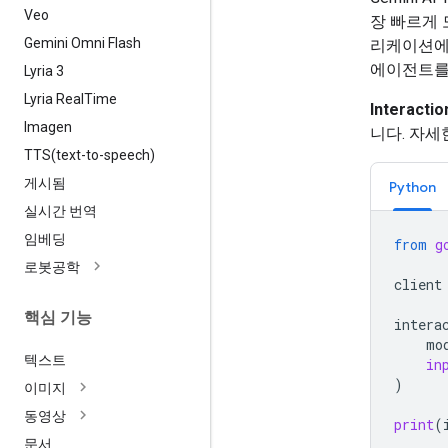
Veo
장 빠르게 
Gemini Omni Flash
리케이션에
에이전트를
Lyria 3
Lyria Real
Time
Interactio
Imagen
니다. 자세
TTS(
text-to-speech)
게시됨
Python
실시간 번역
임베딩
from
g
로봇공학
client
핵심 기능
intera
mo
텍스트
in
)
이미지
동영상
print
(
문서