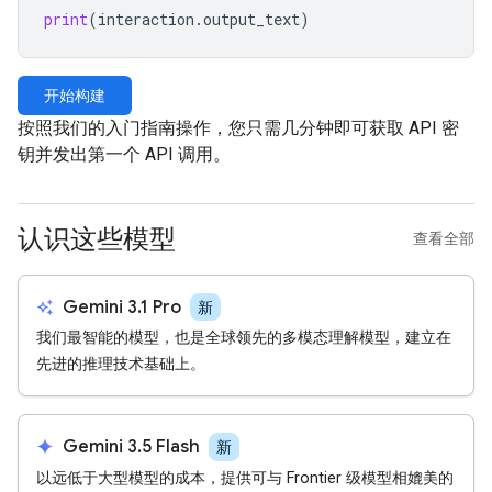
print
(
interaction
.
output_text
)
开始构建
按照我们的入门指南操作，您只需几分钟即可获取 API 密
钥并发出第一个 API 调用。
认识这些模型
查看全部
auto_awesome
Gemini 3.1 Pro
新
我们最智能的模型，也是全球领先的多模态理解模型，建立在
先进的推理技术基础上。
spark
Gemini 3.5 Flash
新
以远低于大型模型的成本，提供可与 Frontier 级模型相媲美的