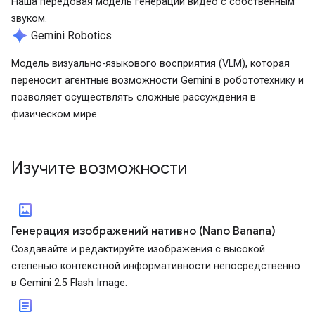
Наша передовая модель генерации видео с собственным
звуком.
spark
Gemini Robotics
Модель визуально-языкового восприятия (VLM), которая
переносит агентные возможности Gemini в робототехнику и
позволяет осуществлять сложные рассуждения в
физическом мире.
Изучите возможности
imagesmode
Генерация изображений нативно (Nano Banana)
Создавайте и редактируйте изображения с высокой
степенью контекстной информативности непосредственно
в Gemini 2.5 Flash Image.
article