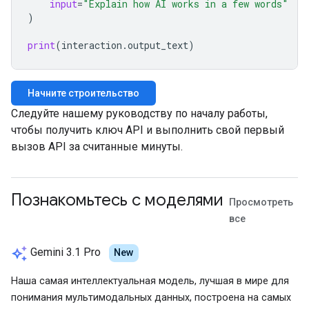
input
=
"Explain how AI works in a few words"
)
print
(
interaction
.
output_text
)
Начните строительство
Следуйте нашему руководству по началу работы,
чтобы получить ключ API и выполнить свой первый
вызов API за считанные минуты.
Познакомьтесь с моделями
Просмотреть
все
auto_awesome
Gemini 3.1 Pro
New
Наша самая интеллектуальная модель, лучшая в мире для
понимания мультимодальных данных, построена на самых