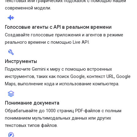
текстовых или графических подсказок с помощью нашей
современной модели.
android_recorder
Голосовые агенты с API в реальном времени
Создавайте голосовые приложения и агентов в режиме
реального времени с помощью Live API.
build
Инструменты
Подключите Gemini к миру с помощью встроенных
инструментов, таких как поиск Google, контекст URL, Google
Maps, выполнение кода и использование компьютера.
stacks
Понимание документа
Обрабатывайте до 1000 страниц PDF-файлов с полным
пониманием мультимодальных данных или других
текстовых типов файлов.
cognition_2