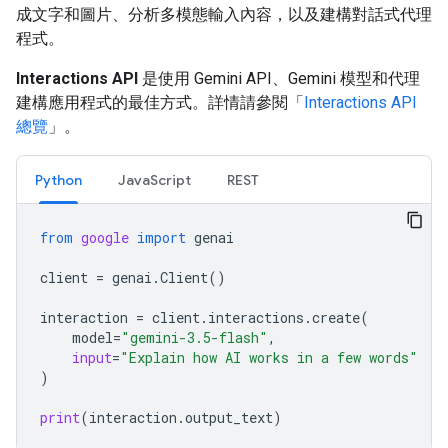
成文字和圖片、分析多模態輸入內容，以及建構對話式代理
程式。
Interactions API
是使用 Gemini API、Gemini 模型和代理
建構應用程式的最佳方式。詳情請參閱「
Interactions API
總覽
」。
Python
JavaScript
REST
from
google
import
genai
client
=
genai
.
Client
()
interaction
=
client
.
interactions
.
create
(
model
=
"gemini-3.5-flash"
,
input
=
"Explain how AI works in a few words"
)
print
(
interaction
.
output_text
)