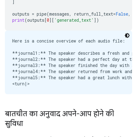
]
outputs
=
pipe
(
messages
,
return_full_text
=
False
,
g
print
(
outputs
[
0
][
'generated_text'
])
Here is a concise overview of each audio file:

**journal1:** The speaker describes a fresh and pea
**journal2:** The speaker had a perfect day at the 
**journal3:** The speaker finished the day with a 
**journal4:** The speaker returned from work and n
**journal5:** The speaker had a great lunch with an
बातचीत का अनुवाद अपने-आप होने की
सुविधा