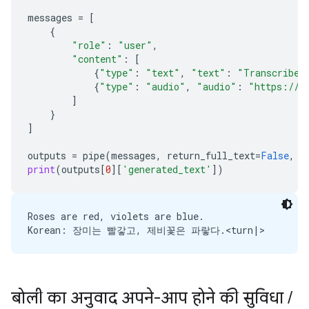
messages
=
[
{
"role"
:
"user"
,
"content"
:
[
{
"type"
:
"text"
,
"text"
:
"Transcribe 
{
"type"
:
"audio"
,
"audio"
:
"https://a
]
}
]
outputs
=
pipe
(
messages
,
return_full_text
=
False
,
g
print
(
outputs
[
0
][
'generated_text'
])
Roses are red, violets are blue.

बोली का अनुवाद अपने-आप होने की सुविधा
/