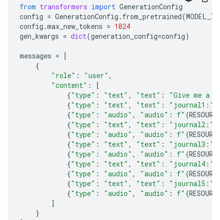
from
transformers
import
GenerationConfig
config
=
GenerationConfig
.
from_pretrained
(
MODEL_ID
config
.
max_new_tokens
=
1024
gen_kwargs
=
dict
(
generation_config
=
config
)
messages
=
[
{
"role"
:
"user"
,
"content"
:
[
{
"type"
:
"text"
,
"text"
:
"Give me a c
{
"type"
:
"text"
,
"text"
:
"journal1:"
}
{
"type"
:
"audio"
,
"audio"
:
f
"
{
RESOURC
{
"type"
:
"text"
,
"text"
:
"journal2:"
}
{
"type"
:
"audio"
,
"audio"
:
f
"
{
RESOURC
{
"type"
:
"text"
,
"text"
:
"journal3:"
}
{
"type"
:
"audio"
,
"audio"
:
f
"
{
RESOURC
{
"type"
:
"text"
,
"text"
:
"journal4:"
}
{
"type"
:
"audio"
,
"audio"
:
f
"
{
RESOURC
{
"type"
:
"text"
,
"text"
:
"journal5:"
}
{
"type"
:
"audio"
,
"audio"
:
f
"
{
RESOURC
]
}