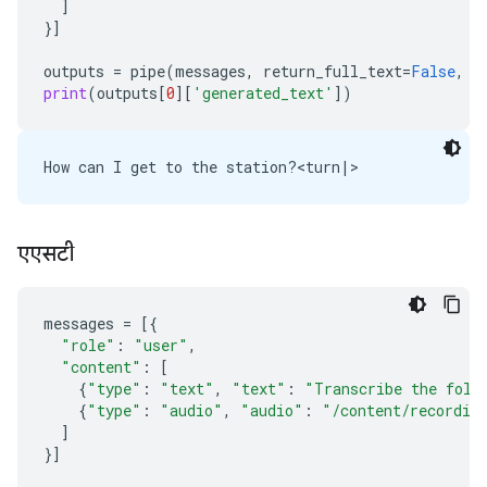
]
}]
outputs
=
pipe
(
messages
,
return_full_text
=
False
,
g
print
(
outputs
[
0
][
'generated_text'
])
एएसटी
messages
=
[{
"role"
:
"user"
,
"content"
:
[
{
"type"
:
"text"
,
"text"
:
"Transcribe the foll
{
"type"
:
"audio"
,
"audio"
:
"/content/recordin
]
}]