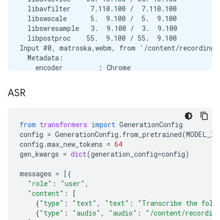
  libavfilter     7.110.100 /  7.110.100

  libswscale      5.  9.100 /  5.  9.100

  libswresample   3.  9.100 /  3.  9.100

  libpostproc    55.  9.100 / 55.  9.100

Input #0, matroska,webm, from '/content/recording.w
  Metadata:

    encoder         : Chrome

  Duration: 00:00:03.00, start: 0.000000, bitrate: 
  Stream #0:0(eng): Audio: opus, 48000 Hz, mono, f
ASR
Stream mapping:

  Stream #0:0 -> #0:0 (opus (native) -> pcm_s16le 
Press [q] to stop, [?] for help

from
transformers
import
GenerationConfig
Output #0, wav, to '/content/recording.wav':

config
=
GenerationConfig
.
from_pretrained
(
MODEL_ID
  Metadata:

config
.
max_new_tokens
=
64
    ISFT            : Lavf58.76.100

gen_kwargs
=
dict
(
generation_config
=
config
)
  Stream #0:0(eng): Audio: pcm_s16le ([1][0][0][0]
    Metadata:

messages
=
[{
      encoder         : Lavc58.134.100 pcm_s16le

"role"
:
"user"
,
size=     287kB time=00:00:02.99 bitrate= 783.7kbit
"content"
:
[
{
"type"
:
"text"
,
"text"
:
"Transcribe the foll
{
"type"
:
"audio"
,
"audio"
:
"/content/recordin