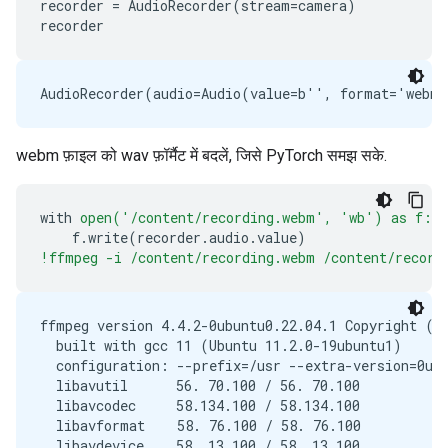
recorder
=
AudioRecorder
(
stream
=
camera
)
recorder
webm फ़ाइल को wav फ़ॉर्मैट में बदलें, जिसे PyTorch समझ सके.
with
open('/content/recording.webm',
'wb')
as
f:
f
.
write
(
recorder
.
audio
.
value
)
!ffmpeg -i /content/recording.webm /content/record
ffmpeg version 4.4.2-0ubuntu0.22.04.1 Copyright (c)
  built with gcc 11 (Ubuntu 11.2.0-19ubuntu1)

  configuration: --prefix=/usr --extra-version=0ub
  libavutil      56. 70.100 / 56. 70.100

  libavcodec     58.134.100 / 58.134.100

  libavformat    58. 76.100 / 58. 76.100

  libavdevice    58. 13.100 / 58. 13.100
