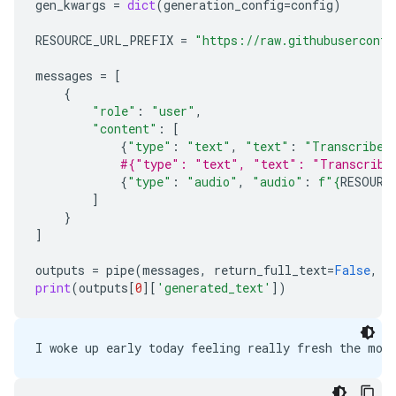
gen_kwargs
=
dict
(
generation_config
=
config
)
RESOURCE_URL_PREFIX
=
"https://raw.githubuserconte
messages
=
[
{
"role"
:
"user"
,
"content"
:
[
{
"type"
:
"text"
,
"text"
:
"Transcribe 
#{"type": "text", "text": "Transcribe 
{
"type"
:
"audio"
,
"audio"
:
f
"
{
RESOURC
]
}
]
outputs
=
pipe
(
messages
,
return_full_text
=
False
,
g
print
(
outputs
[
0
][
'generated_text'
])