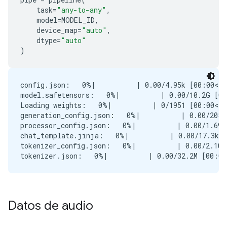
task
=
"any-to-any"
,
model
=
MODEL_ID
,
device_map
=
"auto"
,
dtype
=
"auto"
)
config.json:   0%|          | 0.00/4.95k [00:00<?,
model.safetensors:   0%|          | 0.00/10.2G [00
Loading weights:   0%|          | 0/1951 [00:00<?,
generation_config.json:   0%|          | 0.00/208 
processor_config.json:   0%|          | 0.00/1.69k
chat_template.jinja:   0%|          | 0.00/17.3k [
tokenizer_config.json:   0%|          | 0.00/2.10k
Datos de audio