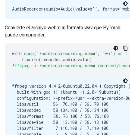
Convierte el archivo webm al formato wav que PyTorch
puede comprender.
with
open('/content/recording.webm',
'wb')
as
f:
f
.
write
(
recorder
.
audio
.
value
)
!ffmpeg -i /content/recording.webm /content/record
ffmpeg version 4.4.2-0ubuntu0.22.04.1 Copyright (c)
  built with gcc 11 (Ubuntu 11.2.0-19ubuntu1)

  configuration: --prefix=/usr --extra-version=0ub
  libavutil      56. 70.100 / 56. 70.100

  libavcodec     58.134.100 / 58.134.100

  libavformat    58. 76.100 / 58. 76.100

  libavdevice    58. 13.100 / 58. 13.100

  libavfilter     7.110.100 /  7.110.100

  libswscale      5.  9.100 /  5.  9.100
