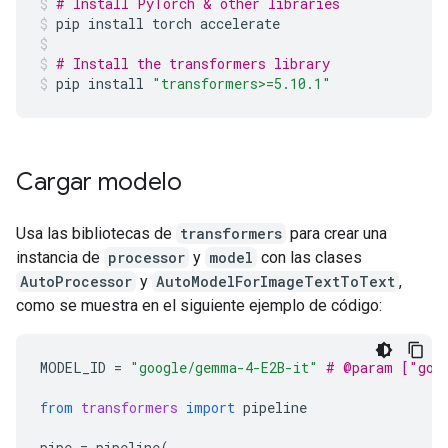
# Install PyTorch & other libraries
pip
install
torch
accelerate
# Install the transformers library
pip
install
"transformers>=5.10.1"
Cargar modelo
Usa las bibliotecas de
transformers
para crear una
instancia de
processor
y
model
con las clases
AutoProcessor
y
AutoModelForImageTextToText
,
como se muestra en el siguiente ejemplo de código:
MODEL_ID
=
"google/gemma-4-E2B-it"
# @param ["goo
from
transformers
import
pipeline
pipe
=
pipeline
(