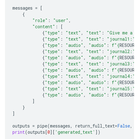
messages
=
[
{
"role"
:
"user"
,
"content"
:
[
{
"type"
:
"text"
,
"text"
:
"Give me a c
{
"type"
:
"text"
,
"text"
:
"journal1:"
}
{
"type"
:
"audio"
,
"audio"
:
f
"
{
RESOURC
{
"type"
:
"text"
,
"text"
:
"journal2:"
}
{
"type"
:
"audio"
,
"audio"
:
f
"
{
RESOURC
{
"type"
:
"text"
,
"text"
:
"journal3:"
}
{
"type"
:
"audio"
,
"audio"
:
f
"
{
RESOURC
{
"type"
:
"text"
,
"text"
:
"journal4:"
}
{
"type"
:
"audio"
,
"audio"
:
f
"
{
RESOURC
{
"type"
:
"text"
,
"text"
:
"journal5:"
}
{
"type"
:
"audio"
,
"audio"
:
f
"
{
RESOURC
]
}
]
outputs
=
pipe
(
messages
,
return_full_text
=
False
,
g
print
(
outputs
[
0
][
'generated_text'
])