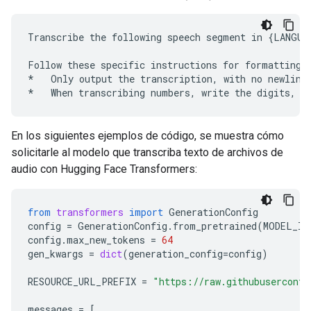
Transcribe the following speech segment in {LANGUAG
Follow these specific instructions for formatting t
*   Only output the transcription, with no newlines
En los siguientes ejemplos de código, se muestra cómo
solicitarle al modelo que transcriba texto de archivos de
audio con Hugging Face Transformers:
from
transformers
import
GenerationConfig
config
=
GenerationConfig
.
from_pretrained
(
MODEL_ID
config
.
max_new_tokens
=
64
gen_kwargs
=
dict
(
generation_config
=
config
)
RESOURCE_URL_PREFIX
=
"https://raw.githubuserconte
messages
=
[