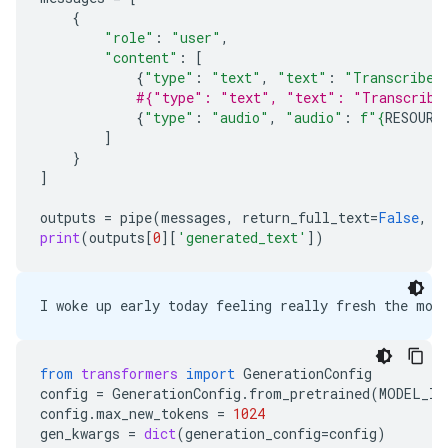
{
"role"
:
"user"
,
"content"
:
[
{
"type"
:
"text"
,
"text"
:
"Transcribe 
#{"type": "text", "text": "Transcribe 
{
"type"
:
"audio"
,
"audio"
:
f
"
{
RESOURC
]
}
]
outputs
=
pipe
(
messages
,
return_full_text
=
False
,
g
print
(
outputs
[
0
][
'generated_text'
])
from
transformers
import
GenerationConfig
config
=
GenerationConfig
.
from_pretrained
(
MODEL_ID
config
.
max_new_tokens
=
1024
gen_kwargs
=
dict
(
generation_config
=
config
)