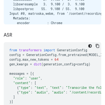
  libswresample   3.  9.100 /  3.  9.100

  libpostproc    55.  9.100 / 55.  9.100

Input #0, matroska,webm, from '/content/recording.w
  Metadata:

    encoder         : Chrome

  Duration: 00:00:03.00, start: 0.000000, bitrate: 
  Stream #0:0(eng): Audio: opus, 48000 Hz, mono, f
ASR
Stream mapping:

  Stream #0:0 -> #0:0 (opus (native) -> pcm_s16le 
Press [q] to stop, [?] for help

from
transformers
import
GenerationConfig
Output #0, wav, to '/content/recording.wav':

config
=
GenerationConfig
.
from_pretrained
(
MODEL_ID
  Metadata:

config
.
max_new_tokens
=
64
    ISFT            : Lavf58.76.100

gen_kwargs
=
dict
(
generation_config
=
config
)
  Stream #0:0(eng): Audio: pcm_s16le ([1][0][0][0]
    Metadata:

messages
=
[{
      encoder         : Lavc58.134.100 pcm_s16le

"role"
:
"user"
,
size=     287kB time=00:00:02.99 bitrate= 783.7kbit
"content"
:
[
{
"type"
:
"text"
,
"text"
:
"Transcribe the foll
{
"type"
:
"audio"
,
"audio"
:
"/content/recordin
]
}]