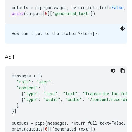
outputs
=
pipe
(
messages
,
return_full_text
=
False
,
g
print
(
outputs
[
0
][
'generated_text'
])
AST
messages
=
[{
"role"
:
"user"
,
"content"
:
[
{
"type"
:
"text"
,
"text"
:
"Transcribe the foll
{
"type"
:
"audio"
,
"audio"
:
"/content/recordin
]
}]
outputs
=
pipe
(
messages
,
return_full_text
=
False
,
g
print
(
outputs
[
0
][
'
generated_text
'
])