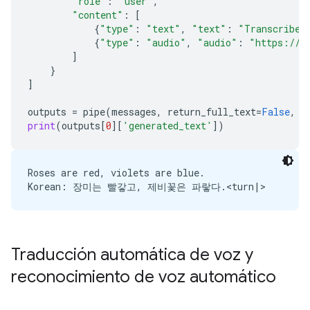
"role"
:
"user"
,
"content"
:
[
{
"type"
:
"text"
,
"text"
:
"Transcribe 
{
"type"
:
"audio"
,
"audio"
:
"https://a
]
}
]
outputs
=
pipe
(
messages
,
return_full_text
=
False
,
g
print
(
outputs
[
0
][
'generated_text'
])
Roses are red, violets are blue.

Traducción automática de voz y
reconocimiento de voz automático