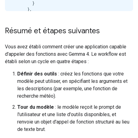
        }

      },

      "required": [

        "config"

      ]

Résumé et étapes suivantes
    }

  }

}

Vous avez établi comment créer une application capable
d'appeler des fonctions avec Gemma 4. Le workflow est
--- [Manual Schemas] ---

établi selon un cycle en quatre étapes :
{

  "type": "function",

Définir des outils
: créez les fonctions que votre
  "function": {

modèle peut utiliser, en spécifiant les arguments et
    "name": "update_config",

les descriptions (par exemple, une fonction de
    "description": "Updates the configuration of th
    "parameters": {

recherche météo).
      "type": "object",

Tour du modèle
: le modèle reçoit le prompt de
      "properties": {

        "config": {

l'utilisateur et une liste d'outils disponibles, et
          "type": "object",

renvoie un objet d'appel de fonction structuré au lieu
          "description": "A Config object",

de texte brut.
          "properties": {
