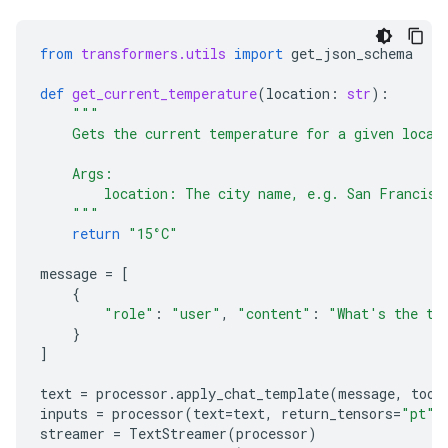
from
transformers.utils
import
get_json_schema
def
get_current_temperature
(
location
:
str
):
"""
    Gets the current temperature for a given locat
    Args:
        location: The city name, e.g. San Francisc
    """
return
"15°C"
message
=
[
{
"role"
:
"user"
,
"content"
:
"What's the te
}
]
text
=
processor
.
apply_chat_template
(
message
,
tool
inputs
=
processor
(
text
=
text
,
return_tensors
=
"pt"
)
streamer
=
TextStreamer
(
processor
)