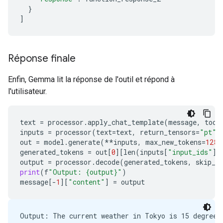
}
]
Réponse finale
Enfin, Gemma lit la réponse de l'outil et répond à
l'utilisateur.
text
=
processor
.
apply_chat_template
(
message
,
tool
inputs
=
processor
(
text
=
text
,
return_tensors
=
"pt"
)
out
=
model
.
generate
(
**
inputs
,
max_new_tokens
=
128
)
generated_tokens
=
out
[
0
][
len
(
inputs
[
"input_ids"
][
output
=
processor
.
decode
(
generated_tokens
,
skip_s
print
(
f
"Output: {output}"
)
message
[
-
1
][
"content"
]
=
output