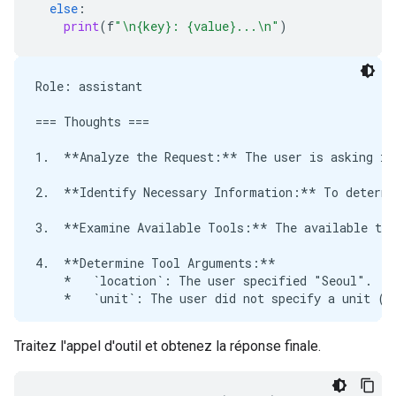
else
:
print
(
f
"
\n
{key}: {value}...
\n
"
)
Role: assistant

=== Thoughts ===

1.  **Analyze the Request:** The user is asking if
2.  **Identify Necessary Information:** To determi
3.  **Examine Available Tools:** The available too
4.  **Determine Tool Arguments:**

    *   `location`: The user specified "Seoul".

    *   `unit`: The user did not specify a unit (Ce
5.  **Formulate the Tool Call:** I need to call `g
Traitez l'appel d'outil et obtenez la réponse finale.
6.  **Construct the Response Strategy:**

    *   Call the tool to get the weather data for S