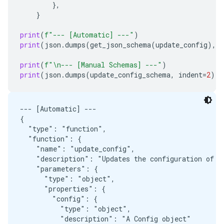
},
}
print
(
f
"--- [Automatic] ---"
)
print
(
json
.
dumps
(
get_json_schema
(
update_config
),
i
print
(
f
"
\n
--- [Manual Schemas] ---"
)
print
(
json
.
dumps
(
update_config_schema
,
indent
=
2
))
--- [Automatic] ---

{

  "type": "function",

  "function": {

    "name": "update_config",

    "description": "Updates the configuration of th
    "parameters": {

      "type": "object",

      "properties": {

        "config": {

          "type": "object",

          "description": "A Config object"
