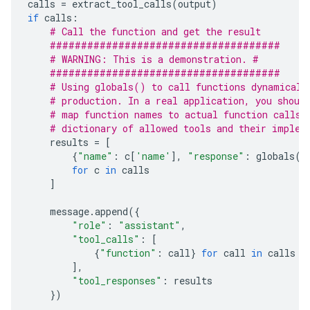
calls
=
extract_tool_calls
(
output
)
    *   Once the data is received, I can advise the
if
calls
:
# Call the function and get the result
7.  **Generate Tool Call:**

#####################################
# WARNING: This is a demonstration. #
    ```json

#####################################
    {

# Using globals() to call functions dynamicall
      "toolSpec": {

# production. In a real application, you shoul
        "name": "get_current_weather",

# map function names to actual function calls,
        "args": {

# dictionary of allowed tools and their implem
          "location": "Seoul"

results
=
[
        }

{
"name"
:
c
[
'name'
],
"response"
:
globals
()
      }

for
c
in
calls
    }

]
    ```

    (Self-correction: The `unit` parameter is optio
message
.
append
({
"role"
:
"assistant"
,
8.  **Final Output Generation:** Present the tool 
"tool_calls"
:
[
{
"function"
:
call
}
for
call
in
calls
=== Tool Calls ===

],
"tool_responses"
:
results
})