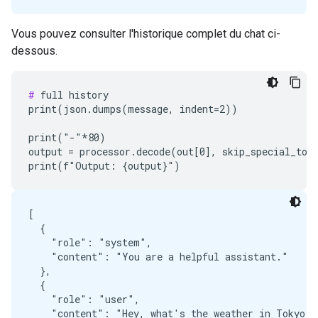
Vous pouvez consulter l'historique complet du chat ci-
dessous.
#
 full history

print(json.dumps(message, indent=2))

print("-"*80)

output = processor.decode(out[0], skip_special_toke
[

  {

    "role": "system",

    "content": "You are a helpful assistant."

  },

  {

    "role": "user",

    "content": "Hey, what's the weather in Tokyo ri