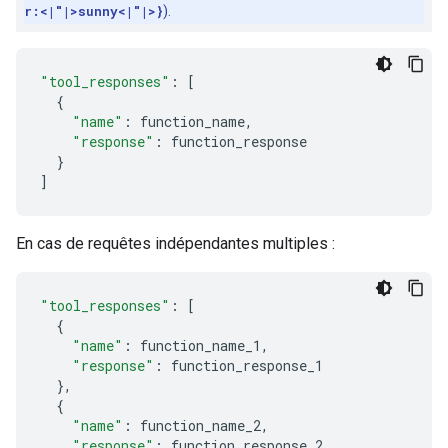
r:<|"|>sunny<|"|>}
).
"tool_responses"
:
[
{
"name"
:
function_name
,
"response"
:
function_response
}
]
En cas de requêtes indépendantes multiples :
"tool_responses"
:
[
{
"name"
:
function_name_1
,
"response"
:
function_response_1
},
{
"name"
:
function_name_2
,
"response"
:
function_response_2