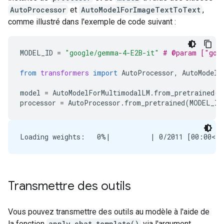
AutoProcessor
et
AutoModelForImageTextToText
,
comme illustré dans l'exemple de code suivant :
MODEL_ID
=
"google/gemma-4-E2B-it"
# @param ["goo
from
transformers
import
AutoProcessor
,
AutoModelF
model
=
AutoModelForMultimodalLM
.
from_pretrained
(
M
processor
=
AutoProcessor
.
from_pretrained
(
MODEL_ID
Transmettre des outils
Vous pouvez transmettre des outils au modèle à l'aide de
la fonction
apply_chat_template()
via l'argument