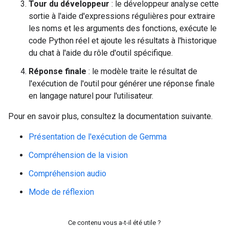
            "theme": {

Tour du développeur
: le développeur analyse cette
              "type": "string"

sortie à l'aide d'expressions régulières pour extraire
            },

les noms et les arguments des fonctions, exécute le
            "font_size": {

code Python réel et ajoute les résultats à l'historique
              "type": "number"

            }

du chat à l'aide du rôle d'outil spécifique.
          }

Réponse finale
: le modèle traite le résultat de
        }

      },

l'exécution de l'outil pour générer une réponse finale
      "required": [

en langage naturel pour l'utilisateur.
        "config"

      ]

Pour en savoir plus, consultez la documentation suivante.
    }

  }

Présentation de l'exécution de Gemma
Compréhension de la vision
Compréhension audio
Mode de réflexion
Ce contenu vous a-t-il été utile ?