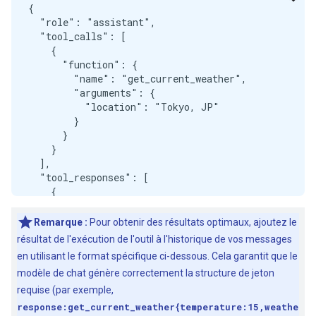
{

  "role": "assistant",

  "tool_calls": [

    {

      "function": {

        "name": "get_current_weather",

        "arguments": {

          "location": "Tokyo, JP"

        }

      }

    }

  ],

  "tool_responses": [

    {

      "name": "get_current_weather",

      "response": {

Remarque :
Pour obtenir des résultats optimaux, ajoutez le
        "temperature": 15,

résultat de l'exécution de l'outil à l'historique de vos messages
        "weather": "sunny"

en utilisant le format spécifique ci-dessous. Cela garantit que le
      }

modèle de chat génère correctement la structure de jeton
    }

  ]

requise (par exemple,
response:get_current_weather{temperature:15,weathe