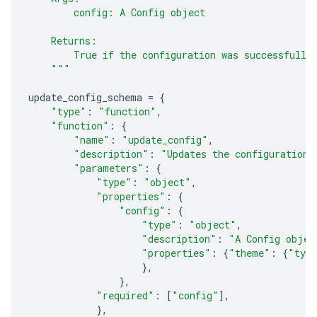
        config: A Config object
    Returns:
        True if the configuration was successfully
    """
update_config_schema
=
{
"type"
:
"function"
,
"function"
:
{
"name"
:
"update_config"
,
"description"
:
"Updates the configuration 
"parameters"
:
{
"type"
:
"object"
,
"properties"
:
{
"config"
:
{
"type"
:
"object"
,
"description"
:
"A Config objec
"properties"
:
{
"theme"
:
{
"typ
},
},
"required"
:
[
"config"
],
},