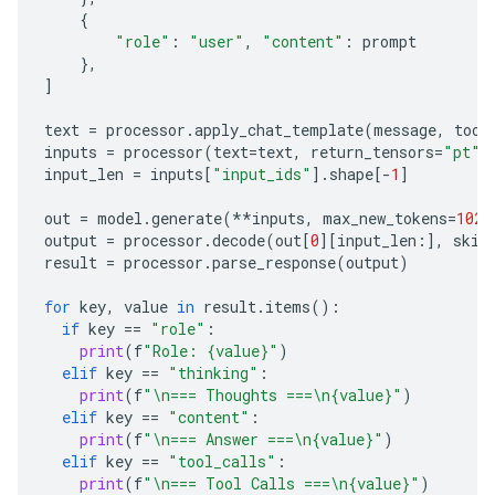
    "content": "The current weather in Tokyo is 15 
{
  }

"role"
:
"user"
,
"content"
:
prompt
]

},
---------------------------------------------------
]
Output: <bos><|turn>system

You are a helpful assistant.<|tool>declaration:ge
text
=
processor
.
apply_chat_template
(
message
,
tool
<|turn>user

inputs
=
processor
(
text
=
text
,
return_tensors
=
"pt"
)
Hey, what's the weather in Tokyo right now?<turn|>

input_len
=
inputs
[
"input_ids"
]
.
shape
[
-
1
]
<|turn>model

out
=
model
.
generate
(
**
inputs
,
max_new_tokens
=
1024
output
=
processor
.
decode
(
out
[
0
][
input_len
:],
skip
result
=
processor
.
parse_response
(
output
)
for
key
,
value
in
result
.
items
():
if
key
==
"role"
:
print
(
f
"Role: {value}"
)
elif
key
==
"thinking"
:
print
(
f
"
\n
=== Thoughts ===
\n
{value}"
)
elif
key
==
"content"
:
print
(
f
"
\n
=== Answer ===
\n
{value}"
)
elif
key
==
"tool_calls"
:
print
(
f
"
\n
=== Tool Calls ===
\n
{value}"
)