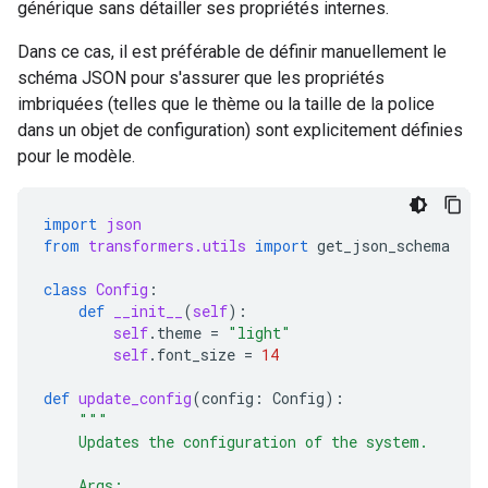
générique sans détailler ses propriétés internes.
          "weather": "sunny"

        }

Dans ce cas, il est préférable de définir manuellement le
      }

    ],

schéma JSON pour s'assurer que les propriétés
    "content": "The current weather in Seoul is 15 
imbriquées (telles que le thème ou la taille de la police
  }

dans un objet de configuration) sont explicitement définies
pour le modèle.
import
json
from
transformers.utils
import
get_json_schema
class
Config
:
def
__init__
(
self
):
self
.
theme
=
"light"
self
.
font_size
=
14
def
update_config
(
config
:
Config
):
"""
    Updates the configuration of the system.
    Args: