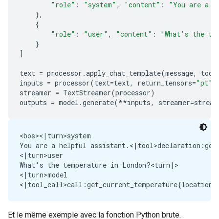
"role"
:
"system"
,
"content"
:
"You are a h
},
{
"role"
:
"user"
,
"content"
:
"What's the te
}
]
text
=
processor
.
apply_chat_template
(
message
,
tool
inputs
=
processor
(
text
=
text
,
return_tensors
=
"pt"
)
streamer
=
TextStreamer
(
processor
)
outputs
=
model
.
generate
(
**
inputs
,
streamer
=
stream
<bos><|turn>system

You are a helpful assistant.<|tool>declaration:get
<|turn>user

What's the temperature in London?<turn|>

<|turn>model

Et le même exemple avec la fonction Python brute.