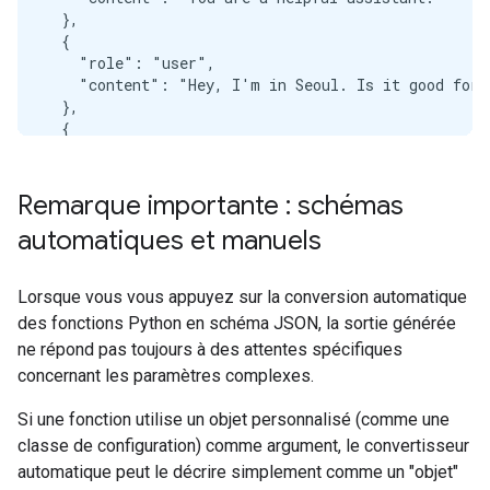
  },

  {

    "role": "user",

    "content": "Hey, I'm in Seoul. Is it good for r
  },

  {

    "role": "assistant",

    "tool_calls": [

      {

Remarque importante : schémas
        "function": {

automatiques et manuels
          "name": "get_current_weather",

          "arguments": {

            "location": "Seoul"

Lorsque vous vous appuyez sur la conversion automatique
          }

des fonctions Python en schéma JSON, la sortie générée
        }

      }

ne répond pas toujours à des attentes spécifiques
    ],

concernant les paramètres complexes.
    "tool_responses": [

      {

Si une fonction utilise un objet personnalisé (comme une
        "name": "get_current_weather",

classe de configuration) comme argument, le convertisseur
        "response": {

automatique peut le décrire simplement comme un "objet"
          "temperature": 15,
