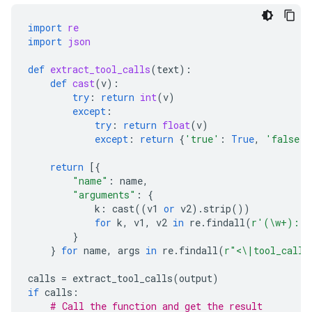
import
re
import
json
def
extract_tool_calls
(
text
):
def
cast
(
v
):
try
:
return
int
(
v
)
except
:
try
:
return
float
(
v
)
except
:
return
{
'true'
:
True
,
'false'
:
return
[{
"name"
:
name
,
"arguments"
:
{
k
:
cast
((
v1
or
v2
)
.
strip
())
for
k
,
v1
,
v2
in
re
.
findall
(
r
'(\w+):(?
}
}
for
name
,
args
in
re
.
findall
(
r
"<\|tool_call>
calls
=
extract_tool_calls
(
output
)
if
calls
:
# Call the function and get the result