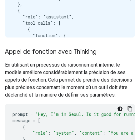
  },

  {

    "role": "assistant",

    "tool_calls": [

      {

        "function": {

          "name": "get_current_weather",

          "arguments": {

Appel de fonction avec Thinking
            "location": "Tokyo, JP"

          }

En utilisant un processus de raisonnement interne, le
        }

modèle améliore considérablement la précision de ses
      }

    ],

appels de fonction. Cela permet de prendre des décisions
    "tool_responses": [

plus précises concernant le moment où un outil doit être
      {

déclenché et la manière de définir ses paramètres.
        "name": "get_current_weather",

        "response": {

          "temperature": 15,

prompt
=
"Hey, I'm in Seoul. Is it good for runnin
          "weather": "sunny"

message
=
[
        }

{
      }

"role"
:
"system"
,
"content"
:
"You are a h
    ],

},