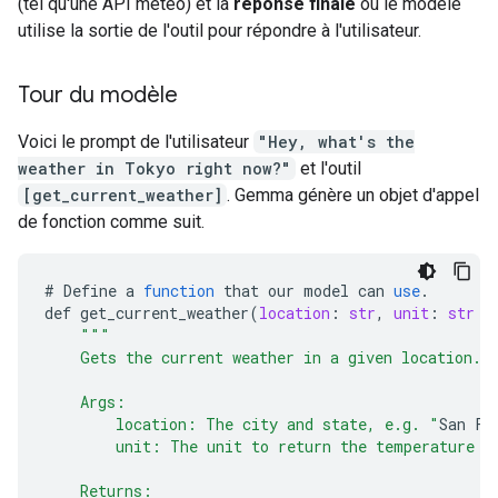
(tel qu'une API météo) et la
réponse finale
où le modèle
utilise la sortie de l'outil pour répondre à l'utilisateur.
Tour du modèle
Voici le prompt de l'utilisateur
"Hey, what's the
weather in Tokyo right now?"
et l'outil
[get_current_weather]
. Gemma génère un objet d'appel
de fonction comme suit.
#
Define
a
function
that
our
model
can
use
.
def
get_current_weather
(
location
:
str
,
unit
:
str
=
"""
    Gets the current weather in a given location.
    Args:
        location: The city and state, e.g. "
San
Fr
        unit: The unit to return the temperature i
    Returns: