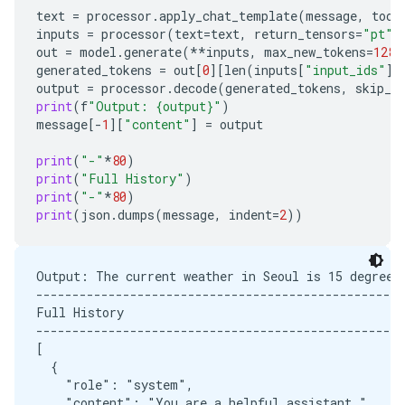
text
=
processor
.
apply_chat_template
(
message
,
tool
inputs
=
processor
(
text
=
text
,
return_tensors
=
"pt"
)
out
=
model
.
generate
(
**
inputs
,
max_new_tokens
=
128
)
generated_tokens
=
out
[
0
][
len
(
inputs
[
"input_ids"
][
output
=
processor
.
decode
(
generated_tokens
,
skip_s
print
(
f
"Output: {output}"
)
message
[
-
1
][
"content"
]
=
output
print
(
"-"
*
80
)
print
(
"Full History"
)
print
(
"-"
*
80
)
print
(
json
.
dumps
(
message
,
indent
=
2
))
Output: The current weather in Seoul is 15 degrees 
---------------------------------------------------
Full History

---------------------------------------------------
[

  {

    "role": "system",

    "content": "You are a helpful assistant."
