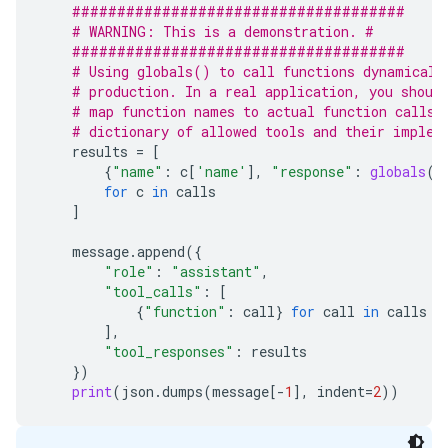
#####################################
# WARNING: This is a demonstration. #
#####################################
# Using globals() to call functions dynamicall
# production. In a real application, you shoul
# map function names to actual function calls,
# dictionary of allowed tools and their implem
results
=
[
{
"name"
:
c
[
'name'
],
"response"
:
globals
()
for
c
in
calls
]
message
.
append
({
"role"
:
"assistant"
,
"tool_calls"
:
[
{
"function"
:
call
}
for
call
in
calls
],
"tool_responses"
:
results
})
print
(
json
.
dumps
(
message
[
-
1
],
indent
=
2
))