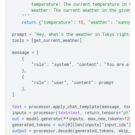
        temperature: The current temperature in th
        weather: The current weather in the given 
    """
return
{
"temperature"
:
15
,
"weather"
:
"sunny"
prompt
=
"Hey, what's the weather in Tokyo right n
tools
=
[
get_current_weather
]
message
=
[
    {
        "role": "system", "content": "You are a h
    },
    {
        "role": "user", "content": prompt
    },
]
text
=
processor
.
apply_chat_template
(
message
,
tool
inputs
=
processor
(
text
=
text
,
return_tensors
=
"pt"
)
out
=
model
.
generate
(
**
inputs
,
max_new_tokens
=
128
)
generated_tokens
=
out
[
0
][
len(inputs["input_ids"
][
output
=
processor
.
decode
(
generated_tokens
,
skip_s