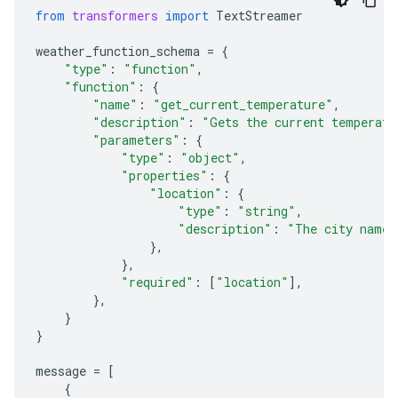
from
transformers
import
TextStreamer
weather_function_schema
=
{
"type"
:
"function"
,
"function"
:
{
"name"
:
"get_current_temperature"
,
"description"
:
"Gets the current temperatu
"parameters"
:
{
"type"
:
"object"
,
"properties"
:
{
"location"
:
{
"type"
:
"string"
,
"description"
:
"The city name,
},
},
"required"
:
[
"location"
],
},
}
}
message
=
[
{